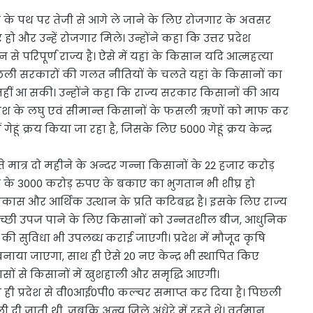
ास के पथ पर तेजी से आगे ले जाने के लिए रोजगार के अवसर
ो और उन्हें रोजगार मिले। उन्होंने कहा कि उत्तर प्रदेश
 परिपूर्ण राज्य है। ऐसे में यहां के किसान यदि आत्महत्या
कि पिछली सरकारों की गलत नीतियों के चलते यहां के किसानों का
नहीं आ सकी। उन्होंने कहा कि राज्य सरकार किसानों की आय
 प्रदेश के लघु एवं सीमान्त किसानों के फसली ऋणों को माफ कर
 गेहूं क्रय किया जा रहा है, जिसके लिए 5000 गेहूं क्रय केन्द्र
े मात्र दो महीने के अन्दर गन्ना किसानों के 22 हजार करोड़
 के 3000 करोड़ रुपए के बकाए का भुगतान भी शीघ्र हो
िकास और आर्थिक उत्थान के प्रति कटिबद्ध है। इसके लिए राज्य
अच्छी उपज पाने के लिए किसानों को उन्नतशील बीज, आधुनिक
ी सुविधा भी उपलब्ध कराई जाएगी। प्रदेश में मौजूद कृषि
वी बनाया जाएगा, साथ ही ऐसे 20 नए केन्द्र भी स्थापित किए
यासों से किसानों में खुशहाली और समृद्धि आएगी।
लते ही प्रदेश से वी0आई0पी0 कल्चर समाप्त कर दिया है। पिछली
 दी जाती थी, जबकि अन्य जिले अंधेरे में रहते थे। वर्तमान