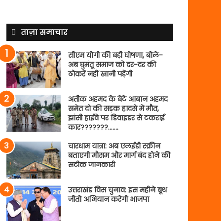
ताज़ा समाचार
सीएम योगी की बड़ी घोषणा, बोले-
अब घुमंतू समाज को दर-दर की
ठोकरें नहीं खानी पड़ेंगी
अतीक अहमद के बेटे आबान अहमद
समेत दो की सड़क हादसे में मौत,
झांसी हाईवे पर डिवाइडर से टकराई
कार???????…….
चारधाम यात्रा: अब एलईडी स्क्रीन
बताएगी मौसम और मार्ग बंद होने की
सटीक जानकारी
उत्तराखंड विस चुनाव: इस महीने बूथ
जीतो अभियान करेगी भाजपा