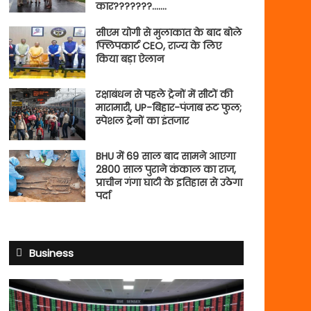
कार???????…….
सीएम योगी से मुलाकात के बाद बोले
फ्लिपकार्ट CEO, राज्य के लिए
किया बड़ा ऐलान
रक्षाबंधन से पहले ट्रेनों में सीटों की
मारामारी, UP-बिहार-पंजाब रूट फुल;
स्पेशल ट्रेनों का इंतजार
BHU में 69 साल बाद सामने आएगा
2800 साल पुराने कंकाल का राज,
प्राचीन गंगा घाटी के इतिहास से उठेगा
पर्दा
Business