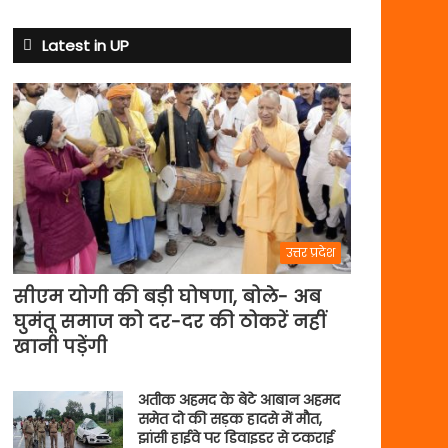
से
अभ्यास
Latest in UP
मैच
में
पसीना
बहाएगी
टीम
इंडिया
उत्तर प्रदेश
सीएम योगी की बड़ी घोषणा, बोले- अब
घुमंतू समाज को दर-दर की ठोकरें नहीं
खानी पड़ेंगी
अतीक अहमद के बेटे आबान अहमद
समेत दो की सड़क हादसे में मौत,
झांसी हाईवे पर डिवाइडर से टकराई