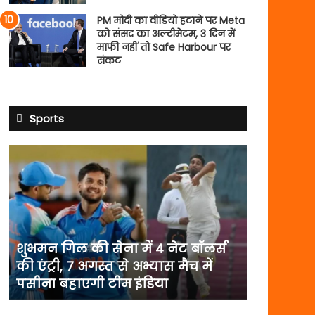
PM मोदी का वीडियो हटाने पर Meta
को संसद का अल्टीमेटम, 3 दिन में
माफी नहीं तो Safe Harbour पर
संकट
Sports
शुभमन
गिल
की
सेना
में
4
नेट
शुभमन गिल की सेना में 4 नेट बॉलर्स
बॉलर्स
की एंट्री, 7 अगस्त से अभ्यास मैच में
की
पसीना बहाएगी टीम इंडिया
एंट्री,
7
अगस्त