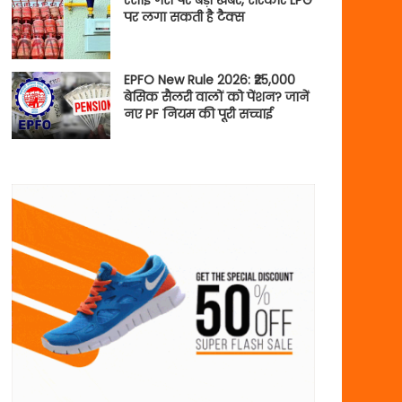
रसोई गैस पर बड़ी खबर, सरकार LPG
पर लगा सकती है टैक्स
EPFO New Rule 2026: ₹25,000
बेसिक सैलरी वालों को पेंशन? जानें
नए PF नियम की पूरी सच्चाई