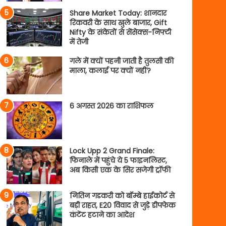
Share Market Today: शानदार
रिकवरी के साथ खुले बाजार, Gift
Nifty के संकेतों से सेंसेक्स-निफ्टी
में तेजी
गले में क्यों पहनी जाती है तुलसी की
माला, कलाई पर क्यों नहीं?
6 अगस्त 2026 का राशिफल
Lock Upp 2 Grand Finale:
फिनाले में पहुंचे ये 5 फाइनलिस्ट,
अब किसी एक के सिर सजेगी ट्रॉफी
नितिन गडकरी को बॉम्बे हाईकोर्ट से
बड़ी राहत, E20 विवाद से जुड़े डीपफेक
कंटेंट हटाने का आदेश