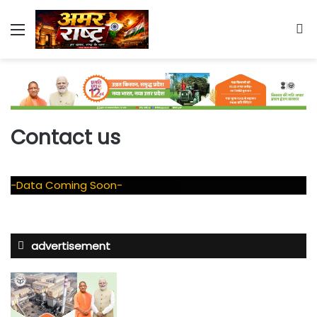
Menu
S
fo
Contact us
-Data Coming Soon-
advertisement