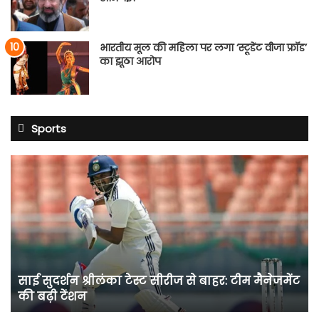
भारतीय मूल की महिला पर लगा ‘स्टूडेंट वीजा फ्रॉड’
का झूठा आरोप
Sports
साई
सुदर्शन
श्रीलंका
टेस्ट
सीरीज
से
बाहर:
टीम
साई सुदर्शन श्रीलंका टेस्ट सीरीज से बाहर: टीम मैनेजमेंट
मैनेजमेंट
की बढ़ी टेंशन
की
बढ़ी