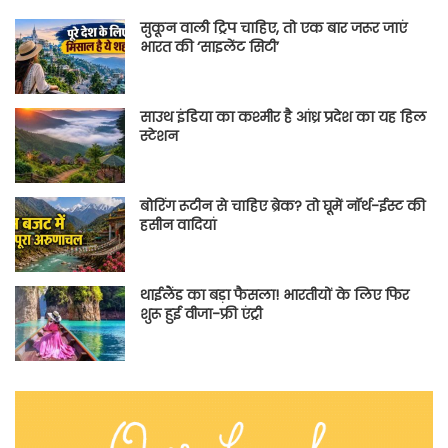
सुकून वाली ट्रिप चाहिए, तो एक बार जरूर जाएं
भारत की ‘साइलेंट सिटी’
साउथ इंडिया का कश्मीर है आंध्र प्रदेश का यह हिल
स्टेशन
बोरिंग रूटीन से चाहिए ब्रेक? तो घूमें नॉर्थ-ईस्ट की
हसीन वादियां
थाईलैंड का बड़ा फैसला! भारतीयों के लिए फिर
शुरू हुई वीजा-फ्री एंट्री