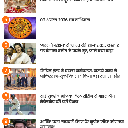
कर्ण ने की थी पूजा, आज भी है विशेष मान्यता
09 अगस्त 2026 का राशिफल
‘गटर जेनरेशन’ से ‘भारत की शान’ तक… Gen Z
पर कंगना रनौत ने बदले सुर, जानें क्या कहा
मिडिल ईस्ट में बदला समीकरण, सऊदी अरब ने
पाकिस्तान-तुर्की के साथ किया बड़ा रक्षा समझौता
साई सुदर्शन श्रीलंका टेस्ट सीरीज से बाहर: टीम
मैनेजमेंट की बढ़ी टेंशन
आखिर कहां गायब हैं ईरान के सुप्रीम लीडर मोजतबा
खामेनेई?