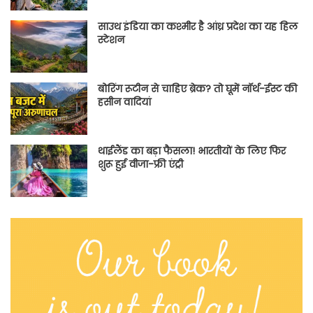
साउथ इंडिया का कश्मीर है आंध्र प्रदेश का यह हिल
स्टेशन
बोरिंग रूटीन से चाहिए ब्रेक? तो घूमें नॉर्थ-ईस्ट की
हसीन वादियां
थाईलैंड का बड़ा फैसला! भारतीयों के लिए फिर
शुरू हुई वीजा-फ्री एंट्री