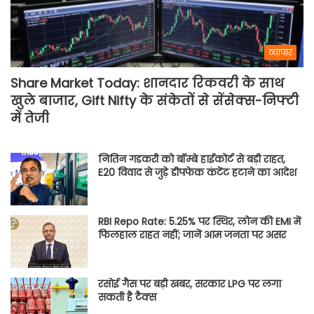
व्यापार
Share Market Today: शानदार रिकवरी के साथ
खुले बाजार, Gift Nifty के संकेतों से सेंसेक्स-निफ्टी
में तेजी
नितिन गडकरी को बॉम्बे हाईकोर्ट से बड़ी राहत,
E20 विवाद से जुड़े डीपफेक कंटेंट हटाने का आदेश
RBI Repo Rate: 5.25% पर स्थिर, लोन की EMI में
फिलहाल राहत नहीं; जानें आम जनता पर असर
रसोई गैस पर बड़ी खबर, सरकार LPG पर लगा
सकती है टैक्स