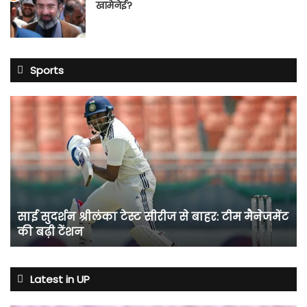
खामेनेई?
Sports
साई
सुदर्शन
श्रीलंका
टेस्ट
सीरीज
से
बाहर:
टीम
साई सुदर्शन श्रीलंका टेस्ट सीरीज से बाहर: टीम मैनेजमेंट
मैनेजमेंट
की बढ़ी टेंशन
की
बढ़ी
टेंशन
Latest in UP