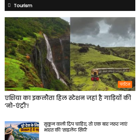
Tourism
पर्यटन
एशिया का इकलौता हिल स्टेशन जहां है गाड़ियों की
‘नो-एंट्री’!
सुकून वाली ट्रिप चाहिए, तो एक बार जरूर जाएं
भारत की ‘साइलेंट सिटी’