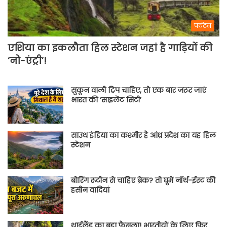
पर्यटन
एशिया का इकलौता हिल स्टेशन जहां है गाड़ियों की
‘नो-एंट्री’!
सुकून वाली ट्रिप चाहिए, तो एक बार जरूर जाएं
भारत की ‘साइलेंट सिटी’
साउथ इंडिया का कश्मीर है आंध्र प्रदेश का यह हिल
स्टेशन
बोरिंग रूटीन से चाहिए ब्रेक? तो घूमें नॉर्थ-ईस्ट की
हसीन वादियां
थाईलैंड का बड़ा फैसला! भारतीयों के लिए फिर