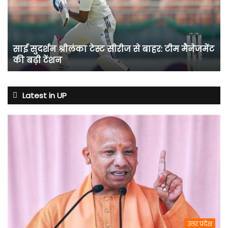
सीरीज
से
बाहर:
टीम
साई सुदर्शन श्रीलंका टेस्ट सीरीज से बाहर: टीम मैनेजमेंट
मैनेजमेंट
की बढ़ी टेंशन
की
बढ़ी
टेंशन
Latest in UP
उत्तर प्रदेश