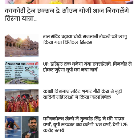
काकोरी ट्रेन एक्शन डे: सीएम योगी आज निकालेंगे
तिरंगा यात्रा…
राम मंदिर चढ़ावा चोरी: मनमानी रोकने को लागू
किया गया डिजिटल सिस्टम
UP: हरिद्वार तक बनेगा गंगा एक्सप्रेसवे, बिजनौर से
होकर जुड़ेगा यूपी का नया मार्ग
काशी विश्वनाथ मदिर: शृंगार गौरी केस से जुड़ी
वादिनी महिलाओं ने किया जलाभिषेक
कॉमनवेल्थ खेलों में गुलवीर सिंह ने की ‘पदक
वर्षा’, यूपी सरकार अब करेगी ‘धन वर्षा’, देगी 1.25
करोड़ रुपये