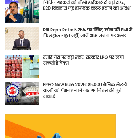
नितिन गडकरी को बॉम्बे हाईकोर्ट से बड़ी राहत,
E20 विवाद से जुड़े डीपफेक कंटेंट हटाने का आदेश
RBI Repo Rate: 5.25% पर स्थिर, लोन की EMI में
फिलहाल राहत नहीं; जानें आम जनता पर असर
रसोई गैस पर बड़ी खबर, सरकार LPG पर लगा
सकती है टैक्स
EPFO New Rule 2026: ₹25,000 बेसिक सैलरी
वालों को पेंशन? जानें नए PF नियम की पूरी
सच्चाई