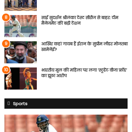
साई सुदर्शन श्रीलंका टेस्ट सीरीज से बाहर: टीम
मैनेजमेंट की बढ़ी टेंशन
आखिर कहां गायब हैं ईरान के सुप्रीम लीडर मोजतबा
खामेनेई?
भारतीय मूल की महिला पर लगा ‘स्टूडेंट वीजा फ्रॉड’
का झूठा आरोप
Sports
साई
सुदर्शन
श्रीलंका