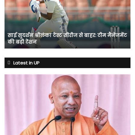
टेस्ट
सीरीज
से
बाहर:
टीम
साई सुदर्शन श्रीलंका टेस्ट सीरीज से बाहर: टीम मैनेजमेंट
मैनेजमेंट
की बढ़ी टेंशन
की
बढ़ी
टेंशन
Latest in UP