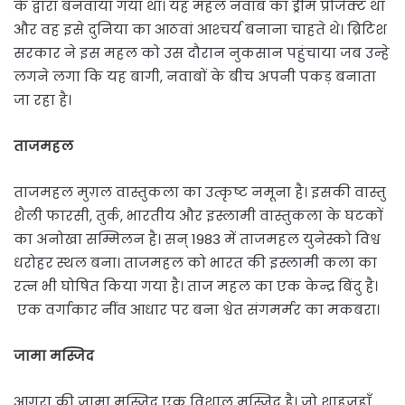
के द्वारा बनवाया गया था। यह महल नवाब का ड्रीम प्रोजेक्‍ट था
और वह इसे दुनिया का आठवां आश्‍चर्य बनाना चाहते थे। ब्रिटिश
सरकार ने इस महल को उस दौरान नुकसान पहुंचाया जब उन्‍हे
लगने लगा कि यह बागी, नवाबों के बीच अपनी पकड़ बनाता
जा रहा है।
ताजमहल
ताजमहल मुग़ल वास्तुकला का उत्कृष्ट नमूना है। इसकी वास्तु
शैली फारसी, तुर्क, भारतीय और इस्लामी वास्तुकला के घटकों
का अनोखा सम्मिलन है। सन् 1983 में ताजमहल युनेस्को विश्व
धरोहर स्थल बना। ताजमहल को भारत की इस्लामी कला का
रत्न भी घोषित किया गया है। ताज महल का एक केन्द्र बिंदु है।
एक वर्गाकार नींव आधार पर बना श्वेत संगमर्मर का मकबरा।
जामा मस्जिद
आगरा की जामा मस्जिद एक विशाल मस्जिद है। जो शाहजहाँ