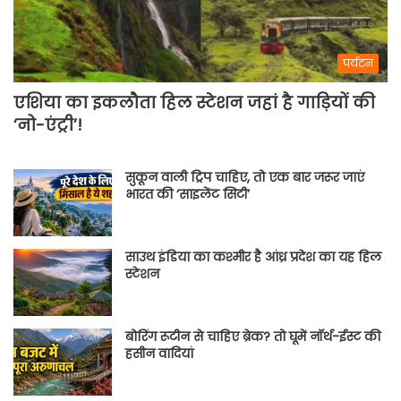
पर्यटन
एशिया का इकलौता हिल स्टेशन जहां है गाड़ियों की
‘नो-एंट्री’!
सुकून वाली ट्रिप चाहिए, तो एक बार जरूर जाएं
भारत की ‘साइलेंट सिटी’
साउथ इंडिया का कश्मीर है आंध्र प्रदेश का यह हिल
स्टेशन
बोरिंग रूटीन से चाहिए ब्रेक? तो घूमें नॉर्थ-ईस्ट की
हसीन वादियां