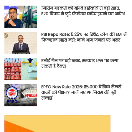
नितिन गडकरी को बॉम्बे हाईकोर्ट से बड़ी राहत,
E20 विवाद से जुड़े डीपफेक कंटेंट हटाने का आदेश
RBI Repo Rate: 5.25% पर स्थिर, लोन की EMI में
फिलहाल राहत नहीं; जानें आम जनता पर असर
रसोई गैस पर बड़ी खबर, सरकार LPG पर लगा
सकती है टैक्स
EPFO New Rule 2026: ₹25,000 बेसिक सैलरी
वालों को पेंशन? जानें नए PF नियम की पूरी
सच्चाई