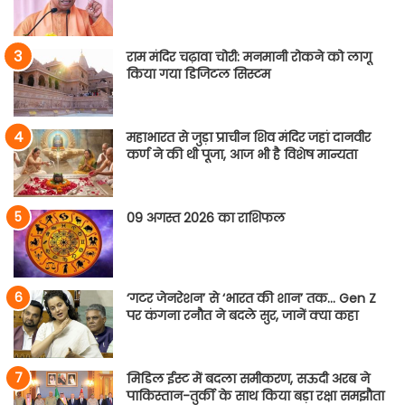
राम मंदिर चढ़ावा चोरी: मनमानी रोकने को लागू
किया गया डिजिटल सिस्टम
महाभारत से जुड़ा प्राचीन शिव मंदिर जहां दानवीर
कर्ण ने की थी पूजा, आज भी है विशेष मान्यता
09 अगस्त 2026 का राशिफल
‘गटर जेनरेशन’ से ‘भारत की शान’ तक… Gen Z
पर कंगना रनौत ने बदले सुर, जानें क्या कहा
मिडिल ईस्ट में बदला समीकरण, सऊदी अरब ने
पाकिस्तान-तुर्की के साथ किया बड़ा रक्षा समझौता