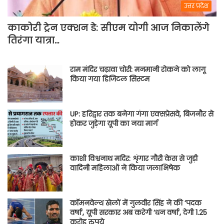
उत्तर प्रदेश
काकोरी ट्रेन एक्शन डे: सीएम योगी आज निकालेंगे
तिरंगा यात्रा…
राम मंदिर चढ़ावा चोरी: मनमानी रोकने को लागू
किया गया डिजिटल सिस्टम
UP: हरिद्वार तक बनेगा गंगा एक्सप्रेसवे, बिजनौर से
होकर जुड़ेगा यूपी का नया मार्ग
काशी विश्वनाथ मदिर: शृंगार गौरी केस से जुड़ी
वादिनी महिलाओं ने किया जलाभिषेक
कॉमनवेल्थ खेलों में गुलवीर सिंह ने की ‘पदक
वर्षा’, यूपी सरकार अब करेगी ‘धन वर्षा’, देगी 1.25
करोड़ रुपये