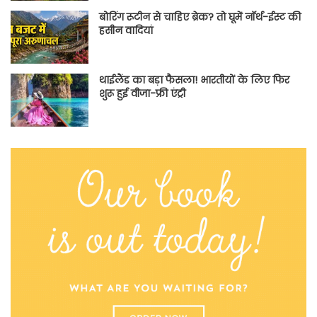
बोरिंग रूटीन से चाहिए ब्रेक? तो घूमें नॉर्थ-ईस्ट की
हसीन वादियां
थाईलैंड का बड़ा फैसला! भारतीयों के लिए फिर
शुरू हुई वीजा-फ्री एंट्री