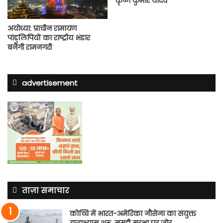
कृष्ण कुमार यादव
अयोध्या: प्राचीन रामायण
पांडुलिपियों का राष्ट्रीय भंडार
बनेगी रामनगरी
advertisement
ताज़ा समाचार
कोच्चि में भारत-अमेरिका नौसेना का संयुक्त
युद्धाभ्यास शुरू, समुद्री सुरक्षा पर जोर