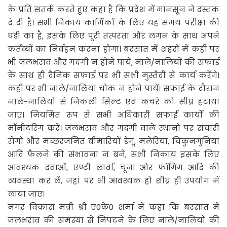
के प्रति सतर्क करते हुए कहा है कि प्रदेश में मानसून ने दस्तक
दे दी है। सभी निकाय कार्मिकों के लिए यह समय परीक्षा की
घड़ी का है, इसके लिए पूरी तत्परता और लगन के साथ अपने
कर्तव्यों का निर्वहन करना होगा। बरसात में शहरों में कहीं पर
भी जलभराव और गंदगी न होने पाये, नाले/नालियों की सफाई
के साथ ही दैनिक सफाई पर भी सभी मुस्तैदी से कार्य करेंगे।
कहीं पर भी नाले/नालियां चोक न होने पायें। सफाई के दौरान
नाले-नालियों से निकली सिल्ट एवं कचरे को सीघ्र हटाया
जाए। नियमित रूप से सभी अधिकारी सफाई कार्यों की
मॉनीटरिंग करें। जलभराव और गंदगी वाले स्थानों पर संचारी
रोगों और मच्छरजनित बीमारियों डेंगू, मलेरिया, चिकुनगुनिया
आदि फैलने की संभावना न बने, सभी निकाय इसके लिए
आवश्यक दवाओं, एण्टी लार्वा, चूना और फॉगिंग आदि की
व्यवस्था कर लें, जहां पर भी आवश्यक हो शीघ्र ही उपयोग में
लाया जाए।
नगर विकास मंत्री श्री ए0के0 शर्मा ने कहा कि बरसात में
जलभराव की समस्या से निपटने के लिए नाले/नालियों की