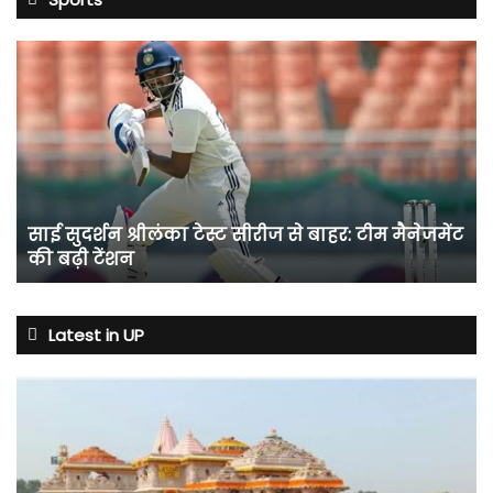
साई
सुदर्शन
श्रीलंका
टेस्ट
सीरीज
से
बाहर:
टीम
साई सुदर्शन श्रीलंका टेस्ट सीरीज से बाहर: टीम मैनेजमेंट
मैनेजमेंट
की बढ़ी टेंशन
की
बढ़ी
टेंशन
Latest in UP