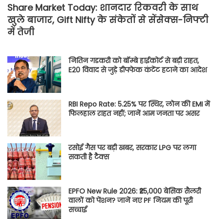
Share Market Today: शानदार रिकवरी के साथ
खुले बाजार, Gift Nifty के संकेतों से सेंसेक्स-निफ्टी
में तेजी
नितिन गडकरी को बॉम्बे हाईकोर्ट से बड़ी राहत,
E20 विवाद से जुड़े डीपफेक कंटेंट हटाने का आदेश
RBI Repo Rate: 5.25% पर स्थिर, लोन की EMI में
फिलहाल राहत नहीं; जानें आम जनता पर असर
रसोई गैस पर बड़ी खबर, सरकार LPG पर लगा
सकती है टैक्स
EPFO New Rule 2026: ₹25,000 बेसिक सैलरी
वालों को पेंशन? जानें नए PF नियम की पूरी
सच्चाई