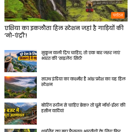
पर्यटन
एशिया का इकलौता हिल स्टेशन जहां है गाड़ियों की
‘नो-एंट्री’!
सुकून वाली ट्रिप चाहिए, तो एक बार जरूर जाएं
भारत की ‘साइलेंट सिटी’
साउथ इंडिया का कश्मीर है आंध्र प्रदेश का यह हिल
स्टेशन
बोरिंग रूटीन से चाहिए ब्रेक? तो घूमें नॉर्थ-ईस्ट की
हसीन वादियां
थाईलैंड का बड़ा फैसला! भारतीयों के लिए फिर