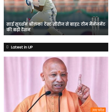
सीरीज
से
बाहर:
टीम
साई सुदर्शन श्रीलंका टेस्ट सीरीज से बाहर: टीम मैनेजमेंट
मैनेजमेंट
की बढ़ी टेंशन
की
बढ़ी
टेंशन
Latest in UP
उत्तर प्रदेश