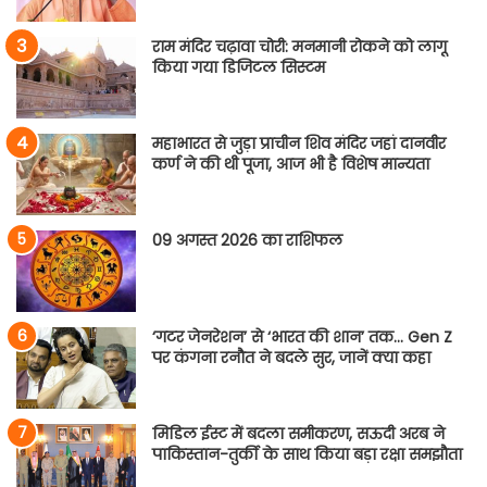
राम मंदिर चढ़ावा चोरी: मनमानी रोकने को लागू
किया गया डिजिटल सिस्टम
महाभारत से जुड़ा प्राचीन शिव मंदिर जहां दानवीर
कर्ण ने की थी पूजा, आज भी है विशेष मान्यता
09 अगस्त 2026 का राशिफल
‘गटर जेनरेशन’ से ‘भारत की शान’ तक… Gen Z
पर कंगना रनौत ने बदले सुर, जानें क्या कहा
मिडिल ईस्ट में बदला समीकरण, सऊदी अरब ने
पाकिस्तान-तुर्की के साथ किया बड़ा रक्षा समझौता