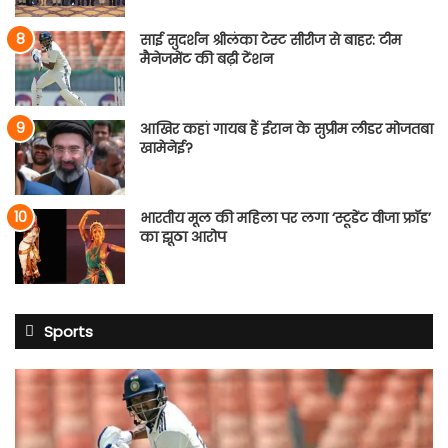
साई सुदर्शन श्रीलंका टेस्ट सीरीज से बाहर: टीम
मैनेजमेंट की बढ़ी टेंशन
आखिर कहां गायब हैं ईरान के सुप्रीम लीडर मोजतबा
खामेनेई?
भारतीय मूल की महिला पर लगा ‘स्टूडेंट वीजा फ्रॉड’
का झूठा आरोप
Sports
साई
सुदर्शन
श्रीलंका
टेस्ट