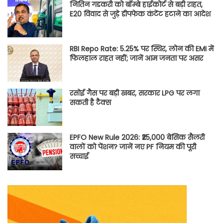
नितिन गडकरी को बॉम्बे हाईकोर्ट से बड़ी राहत,
E20 विवाद से जुड़े डीपफेक कंटेंट हटाने का आदेश
RBI Repo Rate: 5.25% पर स्थिर, लोन की EMI में
फिलहाल राहत नहीं; जानें आम जनता पर असर
रसोई गैस पर बड़ी खबर, सरकार LPG पर लगा
सकती है टैक्स
EPFO New Rule 2026: ₹25,000 बेसिक सैलरी
वालों को पेंशन? जानें नए PF नियम की पूरी
सच्चाई