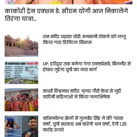
काकोरी ट्रेन एक्शन डे: सीएम योगी आज निकालेंगे
तिरंगा यात्रा…
राम मंदिर चढ़ावा चोरी: मनमानी रोकने को लागू
किया गया डिजिटल सिस्टम
UP: हरिद्वार तक बनेगा गंगा एक्सप्रेसवे, बिजनौर से
होकर जुड़ेगा यूपी का नया मार्ग
काशी विश्वनाथ मदिर: शृंगार गौरी केस से जुड़ी
वादिनी महिलाओं ने किया जलाभिषेक
कॉमनवेल्थ खेलों में गुलवीर सिंह ने की ‘पदक
वर्षा’, यूपी सरकार अब करेगी ‘धन वर्षा’, देगी 1.25
करोड़ रुपये