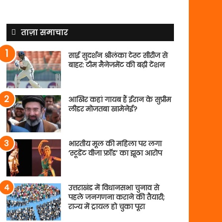
ताज़ा समाचार
साई सुदर्शन श्रीलंका टेस्ट सीरीज से
बाहर: टीम मैनेजमेंट की बढ़ी टेंशन
आखिर कहां गायब हैं ईरान के सुप्रीम
लीडर मोजतबा खामेनेई?
भारतीय मूल की महिला पर लगा
‘स्टूडेंट वीजा फ्रॉड’ का झूठा आरोप
उत्तराखंड में विधानसभा चुनाव से
पहले जनगणना कराने की तैयारी;
राज्य में ट्रायल हो चुका पूरा