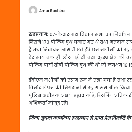
Amar Rashtra
रुद्रप्रयाग:
07-केदारनाथ विधान सभा उप निर्वाचन क
जिसमें 173 पोलिंग बूथ बनाए गए थे तथा मतदान संपन
हैं तथा निर्वाचन सामग्री एवं ईवीएम मशीनों को स्ट्रांग
देर सायं तक ही लौट गई थी तथा दूरस्थ क्षेत्र की 0
पोलिंग पार्टी तोषी पोलिंग बूथ की थी जो लगभग 12ः15 ब
ईवीएम मशीनों को स्ट्रांग रूम में रखा गया है तथा स्ट्
विनोद शेषन की निगरानी में स्ट्रांग रूम सील क
पुलिस अधीक्षक अक्षय प्रह्लाद कौंडे, रिटर्निंग अधिक
अभिकर्ता मौजूद रहे।
जिला
सूचना
कार्यालय
रुद्रप्रयाग
से
प्राप्त
प्रेस
विज्ञप्ति
के