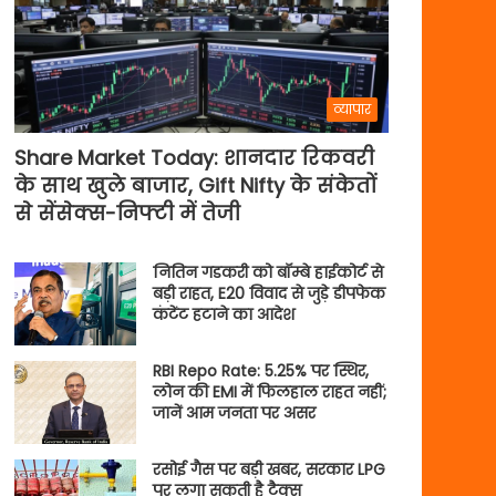
व्यापार
Share Market Today: शानदार रिकवरी
के साथ खुले बाजार, Gift Nifty के संकेतों
से सेंसेक्स-निफ्टी में तेजी
नितिन गडकरी को बॉम्बे हाईकोर्ट से
बड़ी राहत, E20 विवाद से जुड़े डीपफेक
कंटेंट हटाने का आदेश
RBI Repo Rate: 5.25% पर स्थिर,
लोन की EMI में फिलहाल राहत नहीं;
जानें आम जनता पर असर
रसोई गैस पर बड़ी खबर, सरकार LPG
पर लगा सकती है टैक्स