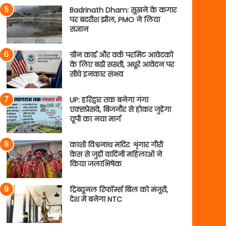
Badrinath Dham: सूखने के कगार
पर बदरीश झील, PMO ने लिया
संज्ञान
ग्रीन कार्ड और वर्क परमिट आवेदकों
के लिए बढ़ी सख्ती, अधूरे आवेदन पर
सीधे इनकार संभव
UP: हरिद्वार तक बनेगा गंगा
एक्सप्रेसवे, बिजनौर से होकर जुड़ेगा
यूपी का नया मार्ग
काशी विश्वनाथ मदिर: शृंगार गौरी
केस से जुड़ी वादिनी महिलाओं ने
किया जलाभिषेक
ट्रिब्यूनल रिफॉर्म्स बिल को मंजूरी,
देश में बनेगा NTC