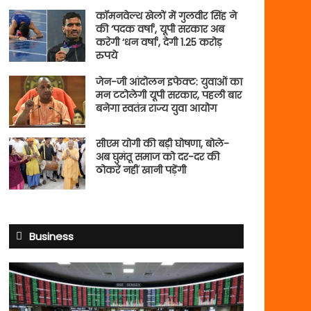
कॉमनवेल्थ खेलों में गुलवीर सिंह ने
की ‘पदक वर्षा’, यूपी सरकार अब
करेगी ‘धन वर्षा’, देगी 1.25 करोड़
रुपये
जेन-जी आंदोलन इफेक्ट: युवाओं का
मन टटोलेगी यूपी सरकार, पहली बार
बनेगा स्वतंत्र राज्य युवा आयोग
सीएम योगी की बड़ी घोषणा, बोले-
अब घुमंतू समाज को दर-दर की
ठोकरें नहीं खानी पड़ेंगी
Business