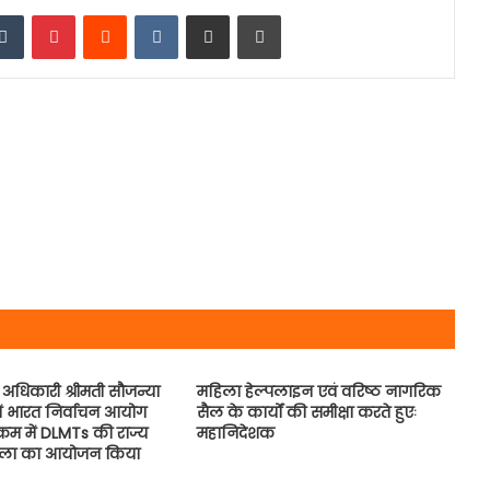
edIn
Tumblr
Pinterest
Reddit
VKontakte
Share via Email
Print
 अधिकारी श्रीमती सौजन्या
महिला हेल्पलाइन एवं वरिष्ठ नागरिक
में भारत निर्वाचन आयोग
सैल के कार्यों की समीक्षा करते हुएः
 क्रम में DLMTs की राज्य
महानिदेशक
शाला का आयोजन किया