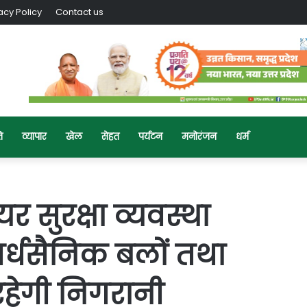
acy Policy
Contact us
ि
व्यापार
खेल
सेहत
पर्यटन
मनोरंजन
धर्म
ेयर सुरक्षा व्यवस्था
र्धसैनिक बलों तथा
हेगी निगरानी