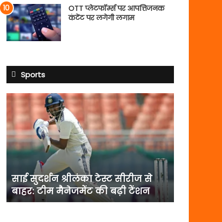
OTT प्लेटफॉर्म्स पर आपत्तिजनक
कंटेंट पर लगेगी लगाम
Sports
साई
सुदर्शन
श्रीलंका
टेस्ट
सीरीज
से
बाहर:
टीम
साई सुदर्शन श्रीलंका टेस्ट सीरीज से
मैनेजमेंट
बाहर: टीम मैनेजमेंट की बढ़ी टेंशन
की
बढ़ी
टेंशन