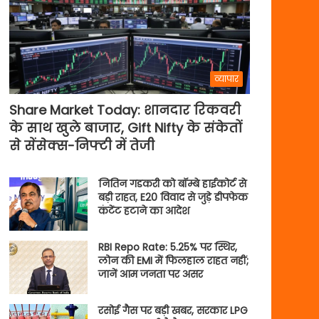
व्यापार
Share Market Today: शानदार रिकवरी
के साथ खुले बाजार, Gift Nifty के संकेतों
से सेंसेक्स-निफ्टी में तेजी
नितिन गडकरी को बॉम्बे हाईकोर्ट से
बड़ी राहत, E20 विवाद से जुड़े डीपफेक
कंटेंट हटाने का आदेश
RBI Repo Rate: 5.25% पर स्थिर,
लोन की EMI में फिलहाल राहत नहीं;
जानें आम जनता पर असर
रसोई गैस पर बड़ी खबर, सरकार LPG