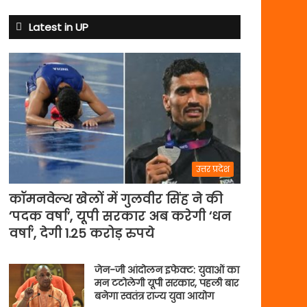
क्यों
बदले
Latest in UP
नियम
उत्तर प्रदेश
कॉमनवेल्थ खेलों में गुलवीर सिंह ने की
‘पदक वर्षा’, यूपी सरकार अब करेगी ‘धन
वर्षा’, देगी 1.25 करोड़ रुपये
जेन-जी आंदोलन इफेक्ट: युवाओं का
मन टटोलेगी यूपी सरकार, पहली बार
बनेगा स्वतंत्र राज्य युवा आयोग