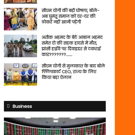
सीएम योगी की बड़ी घोषणा, बोले-
अब घुमंतू समाज को दर-दर की
ठोकरें नहीं खानी पड़ेंगी
अतीक अहमद के बेटे आबान अहमद
समेत दो की सड़क हादसे में मौत,
झांसी हाईवे पर डिवाइडर से टकराई
कार???????…….
सीएम योगी से मुलाकात के बाद बोले
फ्लिपकार्ट CEO, राज्य के लिए
किया बड़ा ऐलान
Business