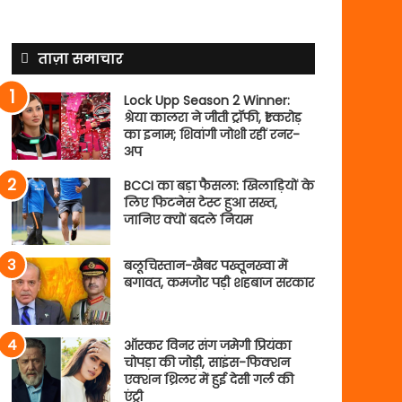
ताज़ा समाचार
Lock Upp Season 2 Winner:
श्रेया कालरा ने जीती ट्रॉफी, ₹1 करोड़
का इनाम; शिवांगी जोशी रहीं रनर-
अप
BCCI का बड़ा फैसला: खिलाड़ियों के
लिए फिटनेस टेस्ट हुआ सख्त,
जानिए क्यों बदले नियम
बलूचिस्तान-खैबर पख्तूनख्वा में
बगावत, कमजोर पड़ी शहबाज सरकार
ऑस्कर विनर संग जमेगी प्रियंका
चोपड़ा की जोड़ी, साइंस-फिक्शन
एक्शन थ्रिलर में हुई देसी गर्ल की
एंट्री