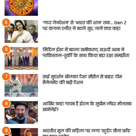
‘गटर जेनरेशन’ से ‘भारत की शान’ तक… Gen Z
पर कंगना रनौत ने बदले सुर, जानें क्या कहा
मिडिल ईस्ट में बदला समीकरण, सऊदी अरब ने
पाकिस्तान-तुर्की के साथ किया बड़ा रक्षा समझौता
साई सुदर्शन श्रीलंका टेस्ट सीरीज से बाहर: टीम
मैनेजमेंट की बढ़ी टेंशन
आखिर कहां गायब हैं ईरान के सुप्रीम लीडर मोजतबा
खामेनेई?
भारतीय मूल की महिला पर लगा ‘स्टूडेंट वीजा फ्रॉड’