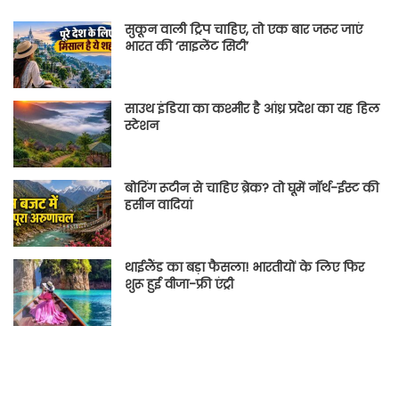
सुकून वाली ट्रिप चाहिए, तो एक बार जरूर जाएं
भारत की ‘साइलेंट सिटी’
साउथ इंडिया का कश्मीर है आंध्र प्रदेश का यह हिल
स्टेशन
बोरिंग रूटीन से चाहिए ब्रेक? तो घूमें नॉर्थ-ईस्ट की
हसीन वादियां
थाईलैंड का बड़ा फैसला! भारतीयों के लिए फिर
शुरू हुई वीजा-फ्री एंट्री