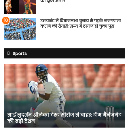
का झूठा आरोप
उत्तराखंड में विधानसभा चुनाव से पहले जनगणना
कराने की तैयारी; राज्य में ट्रायल हो चुका पूरा
Sports
साई
सुदर्शन
श्रीलंका
टेस्ट
सीरीज
से
बाहर:
टीम
साई सुदर्शन श्रीलंका टेस्ट सीरीज से बाहर: टीम मैनेजमेंट
मैनेजमेंट
की बढ़ी टेंशन
की
बढ़ी