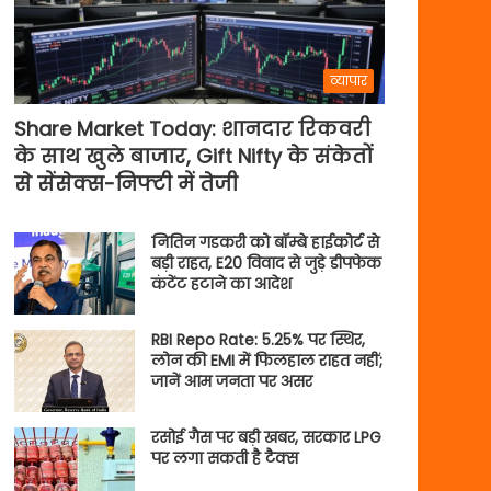
व्यापार
Share Market Today: शानदार रिकवरी
के साथ खुले बाजार, Gift Nifty के संकेतों
से सेंसेक्स-निफ्टी में तेजी
नितिन गडकरी को बॉम्बे हाईकोर्ट से
बड़ी राहत, E20 विवाद से जुड़े डीपफेक
कंटेंट हटाने का आदेश
RBI Repo Rate: 5.25% पर स्थिर,
लोन की EMI में फिलहाल राहत नहीं;
जानें आम जनता पर असर
रसोई गैस पर बड़ी खबर, सरकार LPG
पर लगा सकती है टैक्स