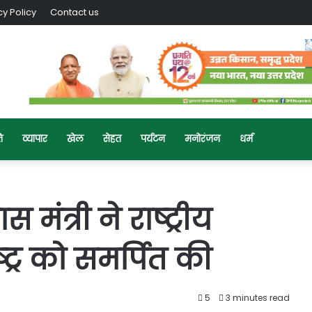
cy Policy
Contact us
ि
व्यापार
खेल
सेहत
पर्यटन
मनोरंजन
धर्म
त्री ने राष्‍ट्रीय
्‍ट्र को समर्पित की
5
3 minutes read