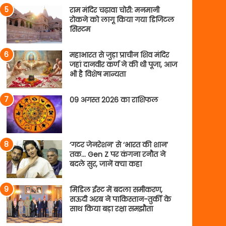
राम मंदिर चढ़ावा चोरी: मनमानी
रोकने को लागू किया गया डिजिटल
सिस्टम
महाभारत से जुड़ा प्राचीन शिव मंदिर
जहां दानवीर कर्ण ने की थी पूजा, आज
भी है विशेष मान्यता
09 अगस्त 2026 का राशिफल
‘गटर जेनरेशन’ से ‘भारत की शान’
तक… Gen Z पर कंगना रनौत ने
बदले सुर, जानें क्या कहा
मिडिल ईस्ट में बदला समीकरण,
सऊदी अरब ने पाकिस्तान-तुर्की के
साथ किया बड़ा रक्षा समझौता