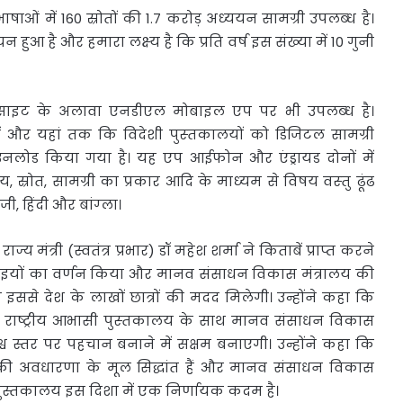
में 160 स्रोतों की 1.7 करोड़ अध्‍ययन सामग्री उपलब्‍ध है।
ुआ है और हमारा लक्ष्‍य है कि प्रति वर्ष इस संख्‍या में 10 गुनी
ाइट के अलावा एनडीएल मोबाइल एप पर भी उपलब्‍ध है।
 और यहां तक कि विदेशी पुस्‍तकालयों को डिजिटल सामग्री
नलोड किया गया है। यह एप आईफोन और एंड्रायड दोनों में
स्रोत, सामग्री का प्रकार आदि के माध्‍यम से विषय वस्‍तु ढूंढ
ी, हिंदी और बांग्‍ला।
य मंत्री (स्वतंत्र प्रभार) डॉ महेश शर्मा ने किताबें प्राप्त करने
नाइयों का वर्णन किया और मानव संसाधन विकास मंत्रालय की
से देश के लाखों छात्रों की मदद मिलेगी। उन्होंने कहा कि
त के राष्ट्रीय आभासी पुस्‍तकालय के साथ मानव संसाधन विकास
िश्व स्तर पर पहचान बनाने में सक्षम बनाएगी। उन्होंने कहा कि
’ की अवधारणा के मूल सिद्धांत हैं और मानव संसाधन विकास
टल पुस्तकालय इस दिशा में एक निर्णायक कदम है।