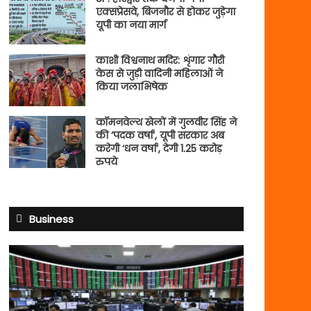
एक्सप्रेसवे, बिजनौर से होकर जुड़ेगा
यूपी का नया मार्ग
काशी विश्वनाथ मदिर: शृंगार गौरी
केस से जुड़ी वादिनी महिलाओं ने
किया जलाभिषेक
कॉमनवेल्थ खेलों में गुलवीर सिंह ने
की ‘पदक वर्षा’, यूपी सरकार अब
करेगी ‘धन वर्षा’, देगी 1.25 करोड़
रुपये
Business