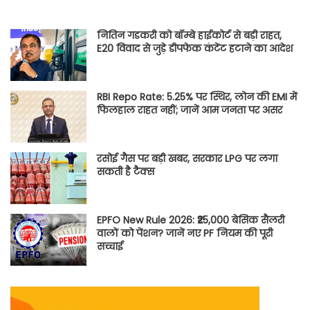
नितिन गडकरी को बॉम्बे हाईकोर्ट से बड़ी राहत,
E20 विवाद से जुड़े डीपफेक कंटेंट हटाने का आदेश
RBI Repo Rate: 5.25% पर स्थिर, लोन की EMI में
फिलहाल राहत नहीं; जानें आम जनता पर असर
रसोई गैस पर बड़ी खबर, सरकार LPG पर लगा
सकती है टैक्स
EPFO New Rule 2026: ₹25,000 बेसिक सैलरी
वालों को पेंशन? जानें नए PF नियम की पूरी
सच्चाई