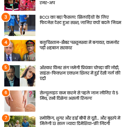
रनर-अप
BCCI का बड़ा फैसला: खिलाड़ियों के लिए
फिटनेस टेस्ट हुआ सख्त, जानिए क्यों बदले नियम
बलूचिस्तान-खैबर पख्तूनख्वा में बगावत, कमजोर
पड़ी शहबाज सरकार
ऑस्कर विनर संग जमेगी प्रियंका चोपड़ा की जोड़ी,
साइंस-फिक्शन एक्शन थ्रिलर में हुई देसी गर्ल की
एंट्री
सेल्युलाइट कम करने से पहले जान लीजिए ये 5
मिथ, तभी दिखेगा असली रिजल्ट
स्मोकिंग, शुगर और हाई बीपी से दूरी… और बुढ़ापे में
मिलेगी 13 साल ज्यादा डिमेंशिया-फ्री जिंदगी