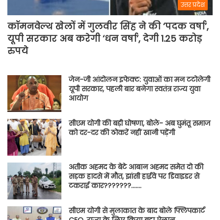
उत्तर प्रदेश
कॉमनवेल्थ खेलों में गुलवीर सिंह ने की ‘पदक वर्षा’,
यूपी सरकार अब करेगी ‘धन वर्षा’, देगी 1.25 करोड़
रुपये
जेन-जी आंदोलन इफेक्ट: युवाओं का मन टटोलेगी
यूपी सरकार, पहली बार बनेगा स्वतंत्र राज्य युवा
आयोग
सीएम योगी की बड़ी घोषणा, बोले- अब घुमंतू समाज
को दर-दर की ठोकरें नहीं खानी पड़ेंगी
अतीक अहमद के बेटे आबान अहमद समेत दो की
सड़क हादसे में मौत, झांसी हाईवे पर डिवाइडर से
टकराई कार???????…….
सीएम योगी से मुलाकात के बाद बोले फ्लिपकार्ट