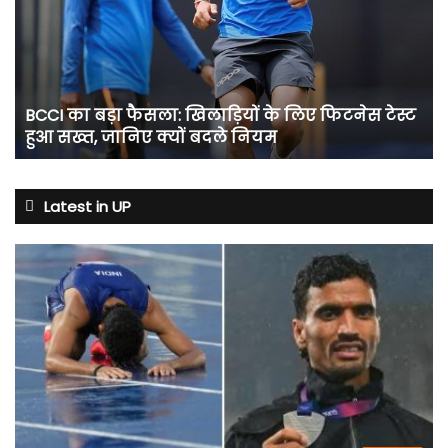
फैसला:
खिलाड़ियों
के
लिए
फिटनेस
BCCI का बड़ा फैसला: खिलाड़ियों के लिए फिटनेस टेस्ट
टेस्ट
हुआ सख्त, जानिए क्यों बदले नियम
हुआ
सख्त,
जानिए
क्यों
Latest in UP
बदले
नियम