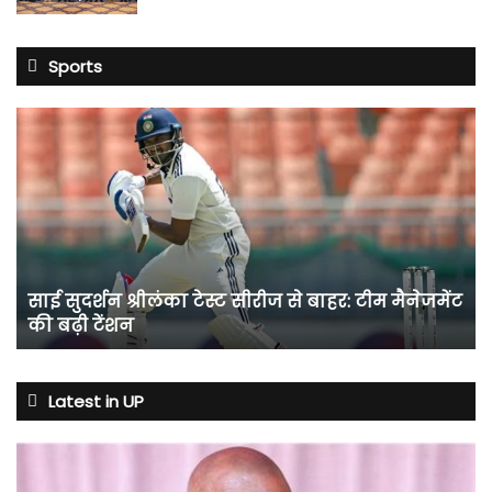
Sports
साई
सुदर्शन
श्रीलंका
टेस्ट
सीरीज
से
बाहर:
टीम
साई सुदर्शन श्रीलंका टेस्ट सीरीज से बाहर: टीम मैनेजमेंट
मैनेजमेंट
की बढ़ी टेंशन
की
बढ़ी
टेंशन
Latest in UP