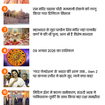
राम मंदिर चढ़ावा चोरी: मनमानी रोकने को लागू
किया गया डिजिटल सिस्टम
महाभारत से जुड़ा प्राचीन शिव मंदिर जहां दानवीर
कर्ण ने की थी पूजा, आज भी है विशेष मान्यता
09 अगस्त 2026 का राशिफल
‘गटर जेनरेशन’ से ‘भारत की शान’ तक… Gen Z
पर कंगना रनौत ने बदले सुर, जानें क्या कहा
मिडिल ईस्ट में बदला समीकरण, सऊदी अरब ने
पाकिस्तान-तुर्की के साथ किया बड़ा रक्षा समझौता