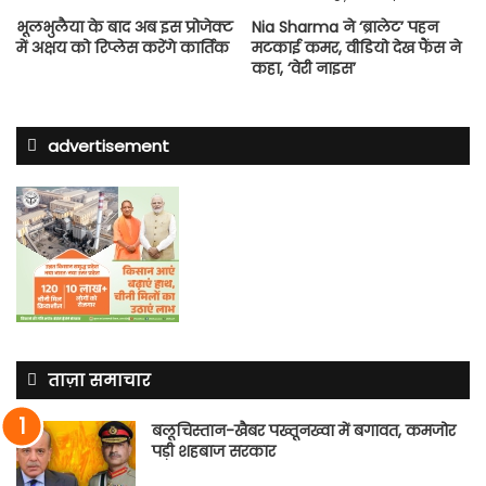
भूलभुलैया के बाद अब इस प्रोजेक्ट
Nia Sharma ने ‘ब्रालेट’ पहन
में अक्षय को रिप्लेस करेंगे कार्तिक
मटकाई कमर, वीडियो देख फैंस ने
कहा, ‘वेरी नाइस’
advertisement
ताज़ा समाचार
बलूचिस्तान-खैबर पख्तूनख्वा में बगावत, कमजोर
पड़ी शहबाज सरकार