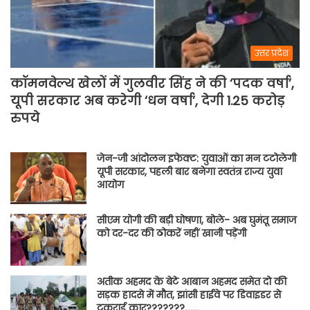
उत्तर प्रदेश
कॉमनवेल्थ खेलों में गुलवीर सिंह ने की ‘पदक वर्षा’,
यूपी सरकार अब करेगी ‘धन वर्षा’, देगी 1.25 करोड़
रुपये
जेन-जी आंदोलन इफेक्ट: युवाओं का मन टटोलेगी
यूपी सरकार, पहली बार बनेगा स्वतंत्र राज्य युवा
आयोग
सीएम योगी की बड़ी घोषणा, बोले- अब घुमंतू समाज
को दर-दर की ठोकरें नहीं खानी पड़ेंगी
अतीक अहमद के बेटे आबान अहमद समेत दो की
सड़क हादसे में मौत, झांसी हाईवे पर डिवाइडर से
टकराई कार???????…….