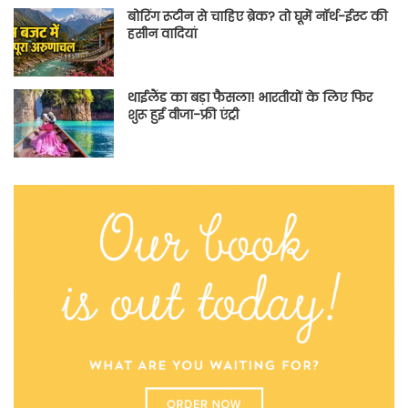
बोरिंग रूटीन से चाहिए ब्रेक? तो घूमें नॉर्थ-ईस्ट की
हसीन वादियां
थाईलैंड का बड़ा फैसला! भारतीयों के लिए फिर
शुरू हुई वीजा-फ्री एंट्री