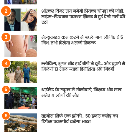
ऑस्कर विनर संग जमेगी प्रियंका चोपड़ा की जोड़ी,
साइंस-फिक्शन एक्शन थ्रिलर में हुई देसी गर्ल की
एंट्री
सेल्युलाइट कम करने से पहले जान लीजिए ये 5
मिथ, तभी दिखेगा असली रिजल्ट
स्मोकिंग, शुगर और हाई बीपी से दूरी… और बुढ़ापे में
मिलेगी 13 साल ज्यादा डिमेंशिया-फ्री जिंदगी
थाईलैंड के स्कूल में गोलीबारी, शिक्षक और छात्र
समेत 4 लोगों की मौत
ब्रह्मोस सिर्फ एक झांकी… 50 हजार करोड़ का
डिफेंस एक्सपोर्ट करेगा भारत