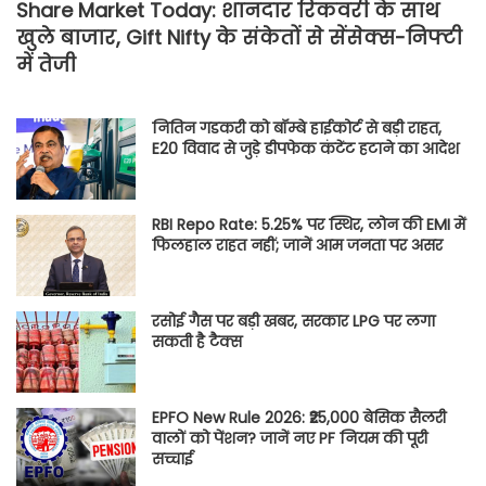
Share Market Today: शानदार रिकवरी के साथ
खुले बाजार, Gift Nifty के संकेतों से सेंसेक्स-निफ्टी
में तेजी
नितिन गडकरी को बॉम्बे हाईकोर्ट से बड़ी राहत,
E20 विवाद से जुड़े डीपफेक कंटेंट हटाने का आदेश
RBI Repo Rate: 5.25% पर स्थिर, लोन की EMI में
फिलहाल राहत नहीं; जानें आम जनता पर असर
रसोई गैस पर बड़ी खबर, सरकार LPG पर लगा
सकती है टैक्स
EPFO New Rule 2026: ₹25,000 बेसिक सैलरी
वालों को पेंशन? जानें नए PF नियम की पूरी
सच्चाई