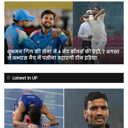
शुभमन
गिल
की
सेना
में
4
नेट
बॉलर्स
शुभमन गिल की सेना में 4 नेट बॉलर्स की एंट्री, 7 अगस्त
की
से अभ्यास मैच में पसीना बहाएगी टीम इंडिया
एंट्री,
7
अगस्त
से
Latest in UP
अभ्यास
मैच
में
पसीना
बहाएगी
टीम
इंडिया