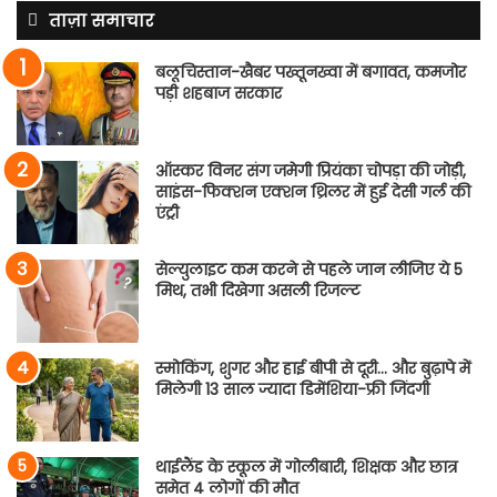
ताज़ा समाचार
बलूचिस्तान-खैबर पख्तूनख्वा में बगावत, कमजोर
पड़ी शहबाज सरकार
ऑस्कर विनर संग जमेगी प्रियंका चोपड़ा की जोड़ी,
साइंस-फिक्शन एक्शन थ्रिलर में हुई देसी गर्ल की
एंट्री
सेल्युलाइट कम करने से पहले जान लीजिए ये 5
मिथ, तभी दिखेगा असली रिजल्ट
स्मोकिंग, शुगर और हाई बीपी से दूरी… और बुढ़ापे में
मिलेगी 13 साल ज्यादा डिमेंशिया-फ्री जिंदगी
थाईलैंड के स्कूल में गोलीबारी, शिक्षक और छात्र
समेत 4 लोगों की मौत