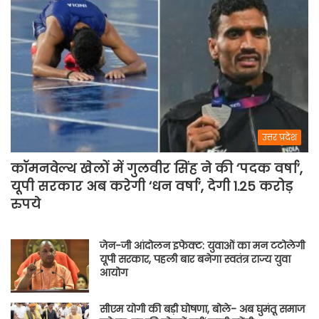
पसीना
बहाएगी
टीम
इंडिया
उत्तर प्रदेश
कॉमनवेल्थ खेलों में गुलवीर सिंह ने की ‘पदक वर्षा’,
यूपी सरकार अब करेगी ‘धन वर्षा’, देगी 1.25 करोड़
रुपये
जेन-जी आंदोलन इफेक्ट: युवाओं का मन टटोलेगी
यूपी सरकार, पहली बार बनेगा स्वतंत्र राज्य युवा
आयोग
सीएम योगी की बड़ी घोषणा, बोले- अब घुमंतू समाज