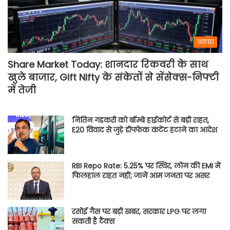
व्यापार
Share Market Today: शानदार रिकवरी के साथ
खुले बाजार, Gift Nifty के संकेतों से सेंसेक्स-निफ्टी
में तेजी
नितिन गडकरी को बॉम्बे हाईकोर्ट से बड़ी राहत,
E20 विवाद से जुड़े डीपफेक कंटेंट हटाने का आदेश
RBI Repo Rate: 5.25% पर स्थिर, लोन की EMI में
फिलहाल राहत नहीं; जानें आम जनता पर असर
रसोई गैस पर बड़ी खबर, सरकार LPG पर लगा
सकती है टैक्स