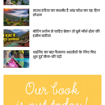
साउथ इंडिया का कश्मीर है आंध्र प्रदेश का यह हिल
स्टेशन
बोरिंग रूटीन से चाहिए ब्रेक? तो घूमें नॉर्थ-ईस्ट की
हसीन वादियां
थाईलैंड का बड़ा फैसला! भारतीयों के लिए फिर
शुरू हुई वीजा-फ्री एंट्री