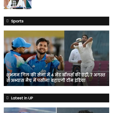
Sports
शुभमन
गिल
की
सेना
में
4
नेट
बॉलर्स
शुभमन गिल की सेना में 4 नेट बॉलर्स की एंट्री, 7 अगस्त
की
से अभ्यास मैच में पसीना बहाएगी टीम इंडिया
एंट्री,
7
अगस्त
से
Latest in UP
अभ्यास
मैच
में