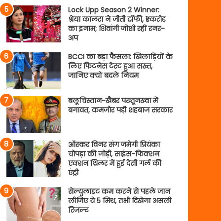
Lock Upp Season 2 Winner:
श्रेया कालरा ने जीती ट्रॉफी, ₹1 करोड़
का इनाम; शिवांगी जोशी रहीं रनर-
अप
BCCI का बड़ा फैसला: खिलाड़ियों के
लिए फिटनेस टेस्ट हुआ सख्त,
जानिए क्यों बदले नियम
बलूचिस्तान-खैबर पख्तूनख्वा में
बगावत, कमजोर पड़ी शहबाज सरकार
ऑस्कर विनर संग जमेगी प्रियंका
चोपड़ा की जोड़ी, साइंस-फिक्शन
एक्शन थ्रिलर में हुई देसी गर्ल की
एंट्री
सेल्युलाइट कम करने से पहले जान
लीजिए ये 5 मिथ, तभी दिखेगा असली
रिजल्ट