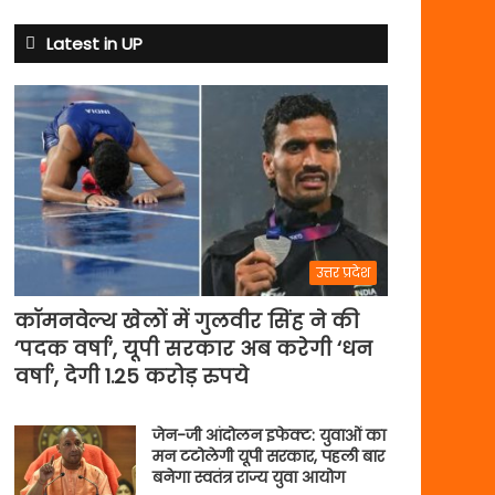
क्यों
बदले
Latest in UP
नियम
उत्तर प्रदेश
कॉमनवेल्थ खेलों में गुलवीर सिंह ने की
‘पदक वर्षा’, यूपी सरकार अब करेगी ‘धन
वर्षा’, देगी 1.25 करोड़ रुपये
जेन-जी आंदोलन इफेक्ट: युवाओं का
मन टटोलेगी यूपी सरकार, पहली बार
बनेगा स्वतंत्र राज्य युवा आयोग