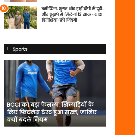
स्मोकिंग, शुगर और हाई बीपी से दूरी…
और बुढ़ापे में मिलेगी 13 साल ज्यादा
डिमेंशिया-फ्री जिंदगी
Sports
BCCI
का
बड़ा
फैसला:
खिलाड़ियों
के
लिए
BCCI का बड़ा फैसला: खिलाड़ियों के
फिटनेस
लिए फिटनेस टेस्ट हुआ सख्त, जानिए
टेस्ट
क्यों बदले नियम
हुआ
सख्त,
जानिए