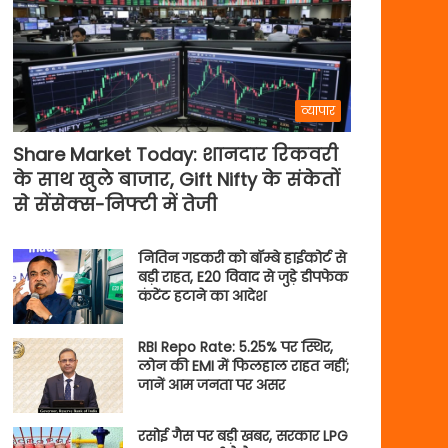
व्यापार
Share Market Today: शानदार रिकवरी
के साथ खुले बाजार, Gift Nifty के संकेतों
से सेंसेक्स-निफ्टी में तेजी
नितिन गडकरी को बॉम्बे हाईकोर्ट से
बड़ी राहत, E20 विवाद से जुड़े डीपफेक
कंटेंट हटाने का आदेश
RBI Repo Rate: 5.25% पर स्थिर,
लोन की EMI में फिलहाल राहत नहीं;
जानें आम जनता पर असर
रसोई गैस पर बड़ी खबर, सरकार LPG