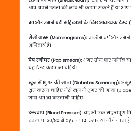
स्तनों की जांच (Breast exam):
स्त्री रोग विशेषज्ञ 
आप अपने स्तनों की जांच भी करवा सकते हैं या आप ख
40 और उससे बड़ी महिलाओं के लिए आवश्यक टेस्ट (E
मैमोग्राम्स (Mammograms):
चालीस वर्ष और उससे ज
अनिवार्य है।
पैप स्मीयर (Pap smears):
अगर तीन बार नॉर्मल य
यह टेस्ट करवाना चहिये।​
खून में शुगर की मात्रा (Diabetes Screening):
अमूमन
शुरू करना चाहिए जैसे खून में शुगर की मात्रा (Diabe
जांच अवश्य करवानी चाहिए।
रक्तचाप (Blood Pressure):
यह भी एक महत्वपूर्ण व
रक्तचाप 130/80 से बहुत ज्यादा ऊपर या नीचे जाता ह