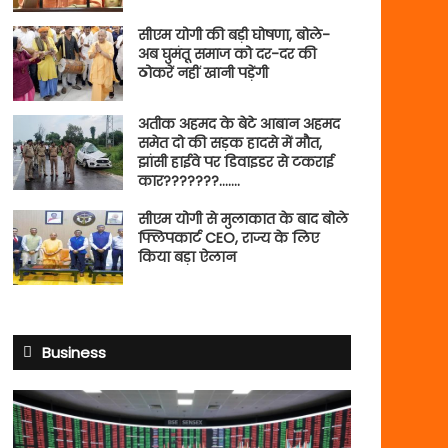
सीएम योगी की बड़ी घोषणा, बोले-
अब घुमंतू समाज को दर-दर की
ठोकरें नहीं खानी पड़ेंगी
अतीक अहमद के बेटे आबान अहमद
समेत दो की सड़क हादसे में मौत,
झांसी हाईवे पर डिवाइडर से टकराई
कार???????…….
सीएम योगी से मुलाकात के बाद बोले
फ्लिपकार्ट CEO, राज्य के लिए
किया बड़ा ऐलान
Business