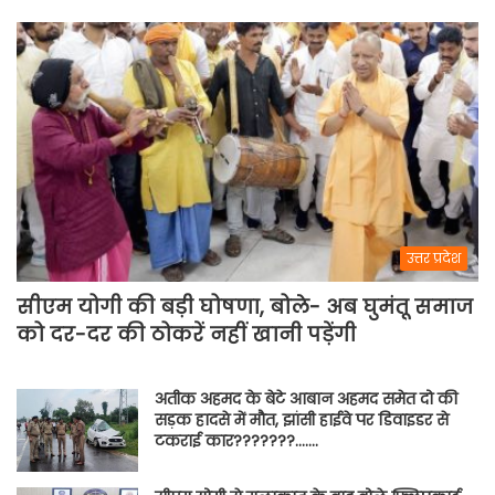
मैच
में
पसीना
बहाएगी
टीम
इंडिया
उत्तर प्रदेश
सीएम योगी की बड़ी घोषणा, बोले- अब घुमंतू समाज
को दर-दर की ठोकरें नहीं खानी पड़ेंगी
अतीक अहमद के बेटे आबान अहमद समेत दो की
सड़क हादसे में मौत, झांसी हाईवे पर डिवाइडर से
टकराई कार???????…….