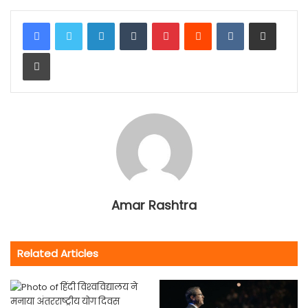
LinkedIn
Tumblr
Pinterest
Reddit
VKontakte
Share via Email
Print
Amar Rashtra
Related Articles