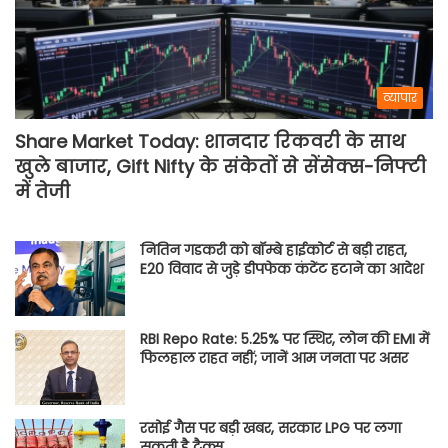
व्यापार
Share Market Today: शानदार रिकवरी के साथ
खुले बाजार, Gift Nifty के संकेतों से सेंसेक्स-निफ्टी
में तेजी
नितिन गडकरी को बॉम्बे हाईकोर्ट से बड़ी राहत,
E20 विवाद से जुड़े डीपफेक कंटेंट हटाने का आदेश
RBI Repo Rate: 5.25% पर स्थिर, लोन की EMI में
फिलहाल राहत नहीं; जानें आम जनता पर असर
रसोई गैस पर बड़ी खबर, सरकार LPG पर लगा
सकती है टैक्स