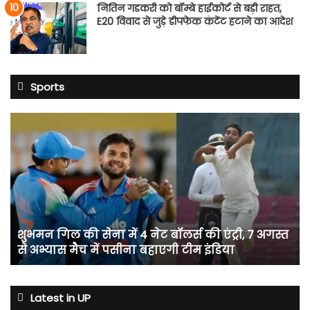
नितिन गडकरी को बॉम्बे हाईकोर्ट से बड़ी राहत,
E20 विवाद से जुड़े डीपफेक कंटेंट हटाने का आदेश
Sports
शुभमन
गिल
की
सेना
में
4
नेट
बॉलर्स
शुभमन गिल की सेना में 4 नेट बॉलर्स की एंट्री, 7 अगस्त
की
से अभ्यास मैच में पसीना बहाएगी टीम इंडिया
एंट्री,
7
अगस्त
से
Latest in UP
अभ्यास