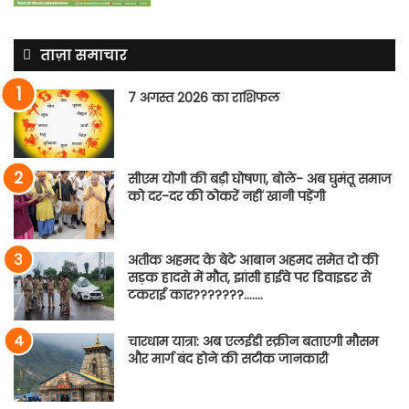
ताज़ा समाचार
7 अगस्त 2026 का राशिफल
सीएम योगी की बड़ी घोषणा, बोले- अब घुमंतू समाज
को दर-दर की ठोकरें नहीं खानी पड़ेंगी
अतीक अहमद के बेटे आबान अहमद समेत दो की
सड़क हादसे में मौत, झांसी हाईवे पर डिवाइडर से
टकराई कार???????…….
चारधाम यात्रा: अब एलईडी स्क्रीन बताएगी मौसम
और मार्ग बंद होने की सटीक जानकारी