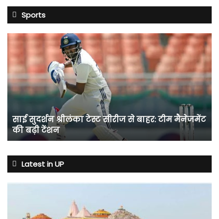
Sports
साई
सुदर्शन
श्रीलंका
टेस्ट
सीरीज
से
बाहर:
टीम
साई सुदर्शन श्रीलंका टेस्ट सीरीज से बाहर: टीम मैनेजमेंट
मैनेजमेंट
की बढ़ी टेंशन
की
बढ़ी
टेंशन
Latest in UP