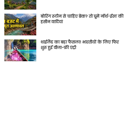
बोरिंग रूटीन से चाहिए ब्रेक? तो घूमें नॉर्थ-ईस्ट की
हसीन वादियां
थाईलैंड का बड़ा फैसला! भारतीयों के लिए फिर
शुरू हुई वीजा-फ्री एंट्री