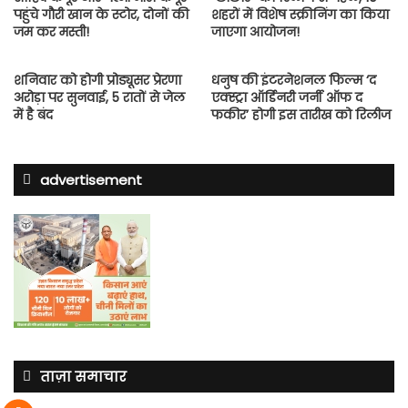
पहुंचे गौरी खान के स्टोर, दोनों की
शहरों में विशेष स्क्रीनिंग का किया
जम कर मस्ती!
जाएगा आयोजन!
शनिवार को होगी प्रोड्यूसर प्रेरणा
धनुष की इंटरनेशनल फिल्म ‘द
अरोड़ा पर सुनवाई, 5 रातों से जेल
एक्स्ट्रा ऑर्डिनरी जर्नी ऑफ द
में है बंद
फकीर’ होगी इस तारीख को रिलीज
advertisement
ताज़ा समाचार