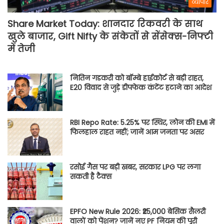
व्यापार
Share Market Today: शानदार रिकवरी के साथ
खुले बाजार, Gift Nifty के संकेतों से सेंसेक्स-निफ्टी
में तेजी
नितिन गडकरी को बॉम्बे हाईकोर्ट से बड़ी राहत,
E20 विवाद से जुड़े डीपफेक कंटेंट हटाने का आदेश
RBI Repo Rate: 5.25% पर स्थिर, लोन की EMI में
फिलहाल राहत नहीं; जानें आम जनता पर असर
रसोई गैस पर बड़ी खबर, सरकार LPG पर लगा
सकती है टैक्स
EPFO New Rule 2026: ₹25,000 बेसिक सैलरी
वालों को पेंशन? जानें नए PF नियम की पूरी