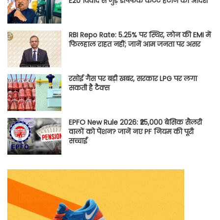
E20 विवाद से जुड़े डीपफेक कंटेंट हटाने का आदेश
RBI Repo Rate: 5.25% पर स्थिर, लोन की EMI में
फिलहाल राहत नहीं; जानें आम जनता पर असर
रसोई गैस पर बड़ी खबर, सरकार LPG पर लगा
सकती है टैक्स
EPFO New Rule 2026: ₹25,000 बेसिक सैलरी
वालों को पेंशन? जानें नए PF नियम की पूरी
सच्चाई