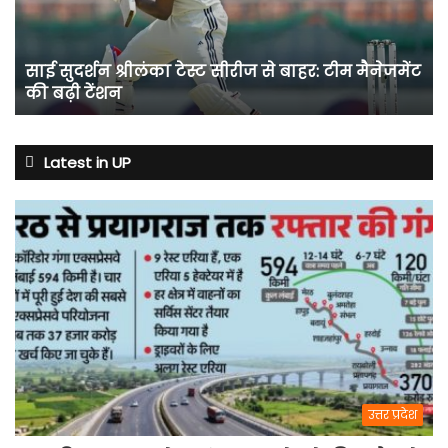
से
बाहर:
टीम
साई सुदर्शन श्रीलंका टेस्ट सीरीज से बाहर: टीम मैनेजमेंट
मैनेजमेंट
की बढ़ी टेंशन
की
बढ़ी
टेंशन
Latest in UP
उत्तर प्रदेश