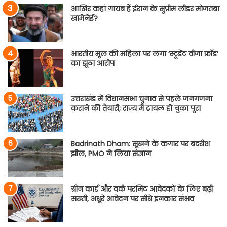
आखिर कहां गायब हैं ईरान के सुप्रीम लीडर मोजतबा
खामेनेई?
भारतीय मूल की महिला पर लगा ‘स्टूडेंट वीजा फ्रॉड’
का झूठा आरोप
उत्तराखंड में विधानसभा चुनाव से पहले जनगणना
कराने की तैयारी; राज्य में ट्रायल हो चुका पूरा
Badrinath Dham: सूखने के कगार पर बदरीश
झील, PMO ने लिया संज्ञान
ग्रीन कार्ड और वर्क परमिट आवेदकों के लिए बढ़ी
सख्ती, अधूरे आवेदन पर सीधे इनकार संभव