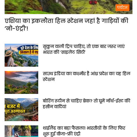
पर्यटन
एशिया का इकलौता हिल स्टेशन जहां है गाड़ियों की
‘नो-एंट्री’!
सुकून वाली ट्रिप चाहिए, तो एक बार जरूर जाएं
भारत की ‘साइलेंट सिटी’
साउथ इंडिया का कश्मीर है आंध्र प्रदेश का यह हिल
स्टेशन
बोरिंग रूटीन से चाहिए ब्रेक? तो घूमें नॉर्थ-ईस्ट की
हसीन वादियां
थाईलैंड का बड़ा फैसला! भारतीयों के लिए फिर
शुरू हुई वीजा-फ्री एंट्री