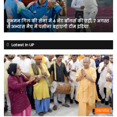
4
नेट
बॉलर्स
शुभमन गिल की सेना में 4 नेट बॉलर्स की एंट्री, 7 अगस्त
की
से अभ्यास मैच में पसीना बहाएगी टीम इंडिया
एंट्री,
7
अगस्त
से
Latest in UP
अभ्यास
मैच
में
पसीना
बहाएगी
टीम
इंडिया
उत्तर प्रदेश