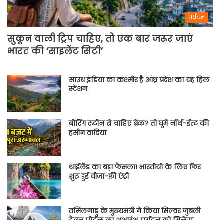
पर्यटन
सुकून वाली ट्रिप चाहिए, तो एक बार जरूर जाएं
भारत की ‘साइलेंट सिटी’
साउथ इंडिया का कश्मीर है आंध्र प्रदेश का यह हिल
स्टेशन
बोरिंग रूटीन से चाहिए ब्रेक? तो घूमें नॉर्थ-ईस्ट की
हसीन वादियां
थाईलैंड का बड़ा फैसला! भारतीयों के लिए फिर
शुरू हुई वीजा-फ्री एंट्री
तमिलनाडु के मुख्यमंत्री ने किया सिल्वर जुबली
ट्रैवल पोर्टल का शुभारंभ, पर्यटन को मिलेगा