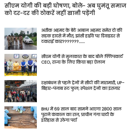
सीएम योगी की बड़ी घोषणा, बोले- अब घुमंतू समाज
को दर-दर की ठोकरें नहीं खानी पड़ेंगी
अतीक अहमद के बेटे आबान अहमद समेत दो की
सड़क हादसे में मौत, झांसी हाईवे पर डिवाइडर से
टकराई कार???????…….
सीएम योगी से मुलाकात के बाद बोले फ्लिपकार्ट
CEO, राज्य के लिए किया बड़ा ऐलान
रक्षाबंधन से पहले ट्रेनों में सीटों की मारामारी, UP-
बिहार-पंजाब रूट फुल; स्पेशल ट्रेनों का इंतजार
BHU में 69 साल बाद सामने आएगा 2800 साल
पुराने कंकाल का राज, प्राचीन गंगा घाटी के
इतिहास से उठेगा पर्दा