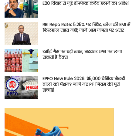
E20 विवाद से जुड़े डीपफेक कंटेंट हटाने का आदेश
RBI Repo Rate: 5.25% पर स्थिर, लोन की EMI में
फिलहाल राहत नहीं; जानें आम जनता पर असर
रसोई गैस पर बड़ी खबर, सरकार LPG पर लगा
सकती है टैक्स
EPFO New Rule 2026: ₹25,000 बेसिक सैलरी
वालों को पेंशन? जानें नए PF नियम की पूरी
सच्चाई