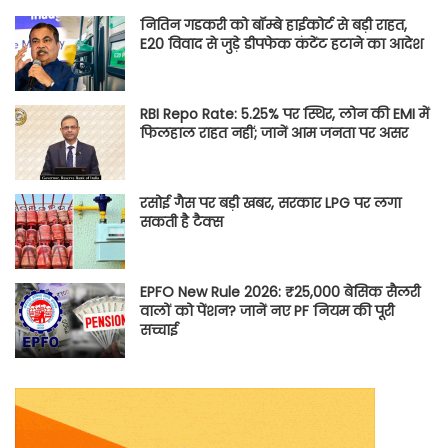
नितिन गडकरी को बॉम्बे हाईकोर्ट से बड़ी राहत,
E20 विवाद से जुड़े डीपफेक कंटेंट हटाने का आदेश
RBI Repo Rate: 5.25% पर स्थिर, लोन की EMI में
फिलहाल राहत नहीं; जानें आम जनता पर असर
रसोई गैस पर बड़ी खबर, सरकार LPG पर लगा
सकती है टैक्स
EPFO New Rule 2026: ₹25,000 बेसिक सैलरी
वालों को पेंशन? जानें नए PF नियम की पूरी
सच्चाई