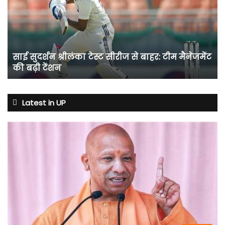
टेस्ट
सीरीज
से
बाहर:
टीम
साई सुदर्शन श्रीलंका टेस्ट सीरीज से बाहर: टीम मैनेजमेंट
मैनेजमेंट
की बढ़ी टेंशन
की
बढ़ी
टेंशन
Latest in UP