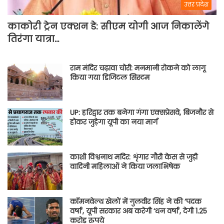
उत्तर प्रदेश
काकोरी ट्रेन एक्शन डे: सीएम योगी आज निकालेंगे
तिरंगा यात्रा…
राम मंदिर चढ़ावा चोरी: मनमानी रोकने को लागू
किया गया डिजिटल सिस्टम
UP: हरिद्वार तक बनेगा गंगा एक्सप्रेसवे, बिजनौर से
होकर जुड़ेगा यूपी का नया मार्ग
काशी विश्वनाथ मदिर: शृंगार गौरी केस से जुड़ी
वादिनी महिलाओं ने किया जलाभिषेक
कॉमनवेल्थ खेलों में गुलवीर सिंह ने की ‘पदक
वर्षा’, यूपी सरकार अब करेगी ‘धन वर्षा’, देगी 1.25
करोड़ रुपये