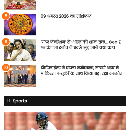
09 अगस्त 2026 का राशिफल
‘गटर जेनरेशन’ से ‘भारत की शान’ तक… Gen Z
पर कंगना रनौत ने बदले सुर, जानें क्या कहा
मिडिल ईस्ट में बदला समीकरण, सऊदी अरब ने
पाकिस्तान-तुर्की के साथ किया बड़ा रक्षा समझौता
Sports
साई
सुदर्शन
श्रीलंका