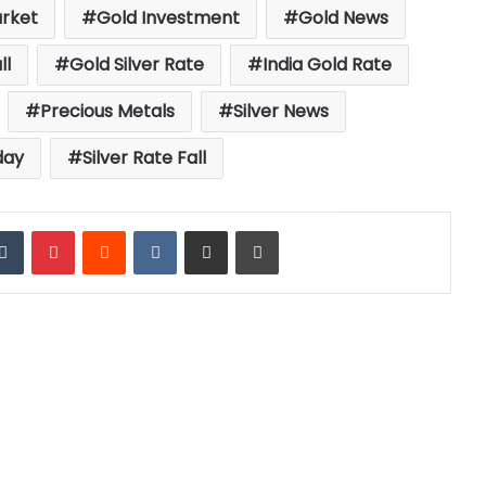
rket
Gold Investment
Gold News
ll
Gold Silver Rate
India Gold Rate
Precious Metals
Silver News
day
Silver Rate Fall
edIn
Tumblr
Pinterest
Reddit
VKontakte
Share via Email
Print