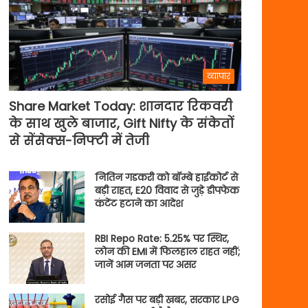
व्यापार
Share Market Today: शानदार रिकवरी
के साथ खुले बाजार, Gift Nifty के संकेतों
से सेंसेक्स-निफ्टी में तेजी
नितिन गडकरी को बॉम्बे हाईकोर्ट से
बड़ी राहत, E20 विवाद से जुड़े डीपफेक
कंटेंट हटाने का आदेश
RBI Repo Rate: 5.25% पर स्थिर,
लोन की EMI में फिलहाल राहत नहीं;
जानें आम जनता पर असर
रसोई गैस पर बड़ी खबर, सरकार LPG