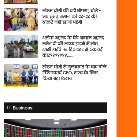
सीएम योगी की बड़ी घोषणा, बोले-
अब घुमंतू समाज को दर-दर की
ठोकरें नहीं खानी पड़ेंगी
अतीक अहमद के बेटे आबान अहमद
समेत दो की सड़क हादसे में मौत,
झांसी हाईवे पर डिवाइडर से टकराई
कार???????…….
सीएम योगी से मुलाकात के बाद बोले
फ्लिपकार्ट CEO, राज्य के लिए
किया बड़ा ऐलान
Business