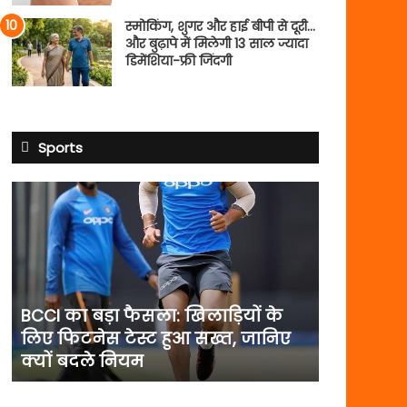
स्मोकिंग, शुगर और हाई बीपी से दूरी…
और बुढ़ापे में मिलेगी 13 साल ज्यादा
डिमेंशिया-फ्री जिंदगी
Sports
BCCI
का
बड़ा
फैसला:
खिलाड़ियों
के
लिए
BCCI का बड़ा फैसला: खिलाड़ियों के
फिटनेस
लिए फिटनेस टेस्ट हुआ सख्त, जानिए
टेस्ट
क्यों बदले नियम
हुआ
सख्त,
जानिए