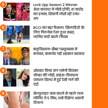
Lock Upp Season 2 Winner:
श्रेया कालरा ने जीती ट्रॉफी, ₹1 करोड़
का इनाम; शिवांगी जोशी रहीं रनर-
अप
BCCI का बड़ा फैसला: खिलाड़ियों के
लिए फिटनेस टेस्ट हुआ सख्त,
जानिए क्यों बदले नियम
बलूचिस्तान-खैबर पख्तूनख्वा में
बगावत, कमजोर पड़ी शहबाज सरकार
ऑस्कर विनर संग जमेगी प्रियंका
चोपड़ा की जोड़ी, साइंस-फिक्शन
एक्शन थ्रिलर में हुई देसी गर्ल की
एंट्री
सेल्युलाइट कम करने से पहले जान
लीजिए ये 5 मिथ, तभी दिखेगा असली
रिजल्ट