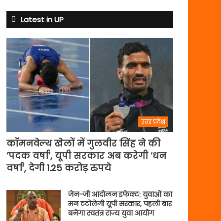
क्यों
बदले
Latest in UP
नियम
उत्तर प्रदेश
कॉमनवेल्थ खेलों में गुलवीर सिंह ने की
‘पदक वर्षा’, यूपी सरकार अब करेगी ‘धन
वर्षा’, देगी 1.25 करोड़ रुपये
जेन-जी आंदोलन इफेक्ट: युवाओं का
मन टटोलेगी यूपी सरकार, पहली बार
बनेगा स्वतंत्र राज्य युवा आयोग