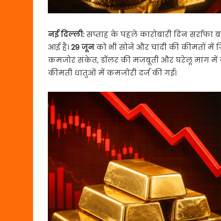
नई दिल्ली:
सप्ताह के पहले कारोबारी दिन सर्राफा 
आई है।
29 जून
को भी सोने और चांदी की कीमतों में ग
कमजोर संकेत, डॉलर की मजबूती और घरेलू मांग मे
कीमती धातुओं में कमजोरी दर्ज की गई।