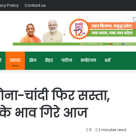
acy Policy
Contact us
ि
व्यापार
खेल
सेहत
पर्यटन
मनोरंजन
धर्म
ोना-चांदी फिर सस्ता,
 के भाव गिरे आज
5
2 minutes read