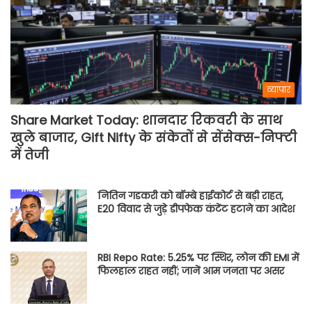
व्यापार
Share Market Today: शानदार रिकवरी के साथ
खुले बाजार, Gift Nifty के संकेतों से सेंसेक्स-निफ्टी
में तेजी
नितिन गडकरी को बॉम्बे हाईकोर्ट से बड़ी राहत,
E20 विवाद से जुड़े डीपफेक कंटेंट हटाने का आदेश
RBI Repo Rate: 5.25% पर स्थिर, लोन की EMI में
फिलहाल राहत नहीं; जानें आम जनता पर असर