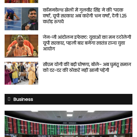
कॉमनवेल्थ खेलों में गुलवीर सिंह ने की ‘पदक
वर्षा’, यूपी सरकार अब करेगी ‘धन वर्षा’, देगी 1.25
करोड़ रुपये
जेन-जी आंदोलन इफेक्ट: युवाओं का मन टटोलेगी
यूपी सरकार, पहली बार बनेगा स्वतंत्र राज्य युवा
आयोग
सीएम योगी की बड़ी घोषणा, बोले- अब घुमंतू समाज
को दर-दर की ठोकरें नहीं खानी पड़ेंगी
Business