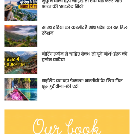
सुकून वाली ट्रिप चाहिए, तो एक बार जरूर जाएं
भारत की ‘साइलेंट सिटी’
साउथ इंडिया का कश्मीर है आंध्र प्रदेश का यह हिल
स्टेशन
बोरिंग रूटीन से चाहिए ब्रेक? तो घूमें नॉर्थ-ईस्ट की
हसीन वादियां
थाईलैंड का बड़ा फैसला! भारतीयों के लिए फिर
शुरू हुई वीजा-फ्री एंट्री