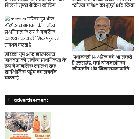
मिलेगी मुफ्त बैंकिंग कोचिंग
‘‘सौम्या गणेश‘‘ का मुहूर्त शॉट लिया
मेडिका ग्रुप ऑफ हॉस्पिटल्स
प्रधानमंत्री 14 अप्रैल को आ सकते
मानवता की सर्वोच्च प्राथमिकता के
हैं उत्तराखंड, कई योजनाओं का
रूप में मानसिक स्वास्थ्य तक
लोकार्पण और शिलान्यास करेंगे
सार्वभौमिक पहुंच का समर्थन
करता है
advertisement