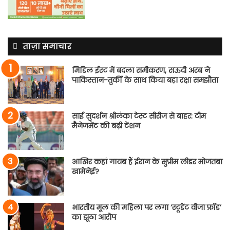
ताज़ा समाचार
मिडिल ईस्ट में बदला समीकरण, सऊदी अरब ने
पाकिस्तान-तुर्की के साथ किया बड़ा रक्षा समझौता
साई सुदर्शन श्रीलंका टेस्ट सीरीज से बाहर: टीम
मैनेजमेंट की बढ़ी टेंशन
आखिर कहां गायब हैं ईरान के सुप्रीम लीडर मोजतबा
खामेनेई?
भारतीय मूल की महिला पर लगा ‘स्टूडेंट वीजा फ्रॉड’
का झूठा आरोप