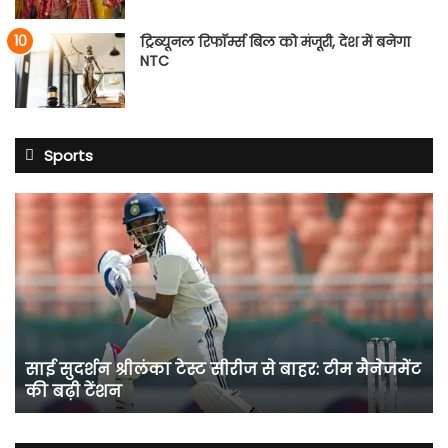
ट्रिब्यूनल रिफॉर्म्स बिल को मंजूरी, देश में बनेगा
NTC
Sports
साई
सुदर्शन
श्रीलंका
टेस्ट
सीरीज
से
बाहर:
टीम
साई सुदर्शन श्रीलंका टेस्ट सीरीज से बाहर: टीम मैनेजमेंट
मैनेजमेंट
की बढ़ी टेंशन
की
बढ़ी
टेंशन