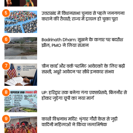
उत्तराखंड में विधानसभा चुनाव से पहले जनगणना
कराने की तैयारी; राज्य में ट्रायल हो चुका पूरा
Badrinath Dham: सूखने के कगार पर बदरीश
झील, PMO ने लिया संज्ञान
ग्रीन कार्ड और वर्क परमिट आवेदकों के लिए बढ़ी
सख्ती, अधूरे आवेदन पर सीधे इनकार संभव
UP: हरिद्वार तक बनेगा गंगा एक्सप्रेसवे, बिजनौर से
होकर जुड़ेगा यूपी का नया मार्ग
काशी विश्वनाथ मदिर: शृंगार गौरी केस से जुड़ी
वादिनी महिलाओं ने किया जलाभिषेक