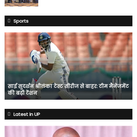
Sports
साई
सुदर्शन
श्रीलंका
टेस्ट
सीरीज
से
बाहर:
टीम
साई सुदर्शन श्रीलंका टेस्ट सीरीज से बाहर: टीम मैनेजमेंट
मैनेजमेंट
की बढ़ी टेंशन
की
बढ़ी
टेंशन
Latest in UP