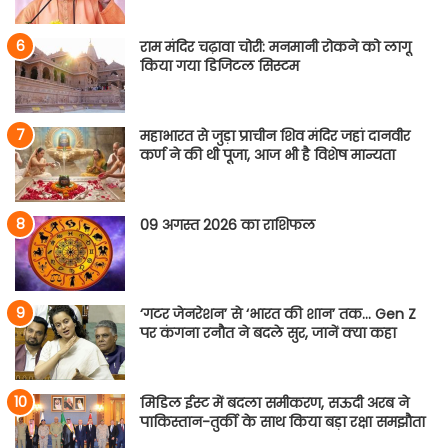
राम मंदिर चढ़ावा चोरी: मनमानी रोकने को लागू
किया गया डिजिटल सिस्टम
महाभारत से जुड़ा प्राचीन शिव मंदिर जहां दानवीर
कर्ण ने की थी पूजा, आज भी है विशेष मान्यता
09 अगस्त 2026 का राशिफल
‘गटर जेनरेशन’ से ‘भारत की शान’ तक… Gen Z
पर कंगना रनौत ने बदले सुर, जानें क्या कहा
मिडिल ईस्ट में बदला समीकरण, सऊदी अरब ने
पाकिस्तान-तुर्की के साथ किया बड़ा रक्षा समझौता