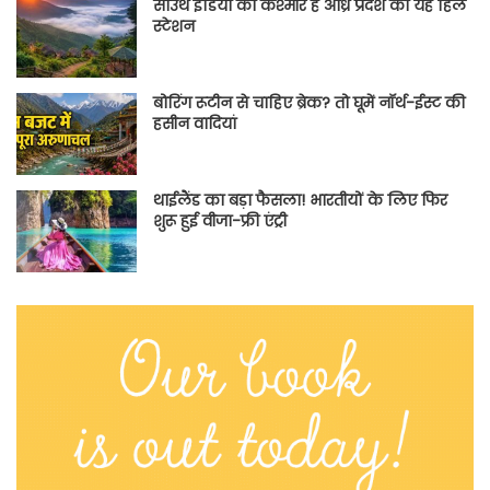
साउथ इंडिया का कश्मीर है आंध्र प्रदेश का यह हिल
स्टेशन
बोरिंग रूटीन से चाहिए ब्रेक? तो घूमें नॉर्थ-ईस्ट की
हसीन वादियां
थाईलैंड का बड़ा फैसला! भारतीयों के लिए फिर
शुरू हुई वीजा-फ्री एंट्री