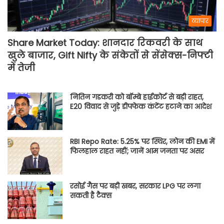
व्यापार
Share Market Today: शानदार रिकवरी के साथ
खुले बाजार, Gift Nifty के संकेतों से सेंसेक्स-निफ्टी
में तेजी
नितिन गडकरी को बॉम्बे हाईकोर्ट से बड़ी राहत,
E20 विवाद से जुड़े डीपफेक कंटेंट हटाने का आदेश
RBI Repo Rate: 5.25% पर स्थिर, लोन की EMI में
फिलहाल राहत नहीं; जानें आम जनता पर असर
रसोई गैस पर बड़ी खबर, सरकार LPG पर लगा
सकती है टैक्स