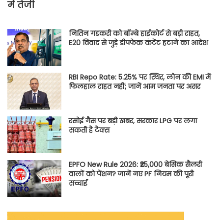
में तेजी
नितिन गडकरी को बॉम्बे हाईकोर्ट से बड़ी राहत,
E20 विवाद से जुड़े डीपफेक कंटेंट हटाने का आदेश
RBI Repo Rate: 5.25% पर स्थिर, लोन की EMI में
फिलहाल राहत नहीं; जानें आम जनता पर असर
रसोई गैस पर बड़ी खबर, सरकार LPG पर लगा
सकती है टैक्स
EPFO New Rule 2026: ₹25,000 बेसिक सैलरी
वालों को पेंशन? जानें नए PF नियम की पूरी
सच्चाई