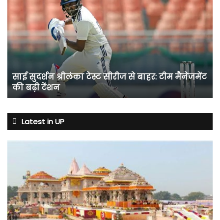
सुदर्शन
श्रीलंका
टेस्ट
सीरीज
से
बाहर:
टीम
साई सुदर्शन श्रीलंका टेस्ट सीरीज से बाहर: टीम मैनेजमेंट
मैनेजमेंट
की बढ़ी टेंशन
की
बढ़ी
टेंशन
Latest in UP