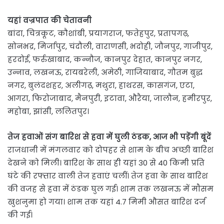
यहां वज्रपात की चेतावनी
बांदा, चित्रकूट, कौशांबी, प्रयागराज, फतेहपुर, प्रतापगढ़,
सोनभद्र, मिर्जापुर, चंदौली, वाराणसी, भदोही, जौनपुर, गाजीपुर,
हरदोई, फर्रुखाबाद, कन्नौज, कानपुर देहात, कानपुर नगर,
उन्नाव, लखनऊ, रायबरेली, अमेठी, गाजियाबाद, गौतम बुद्ध
नगर, बुलंदशहर, अलीगढ़, मथुरा, हाथरस, कासगंज, एटा,
आगरा, फिरोजाबाद, मैनपुरी, इटावा, औरैया, जालौन, हमीरपुर,
महोबा, झांसी, ललितपुर।
तेज हवाओं संग बारिश से हवा में घुली ठंडक, आज भी पड़ेंगी बूंदें
राजधानी में मंगलवार को दोपहर से शाम के बीच अच्छी बारिश
देखने को मिली। बारिश के साथ ही यहां 30 से 40 किमी प्रति
घंटे की रफ्तार वाली तेज हवाएं चलीं। तेज हवा के साथ बारिश
की वजह से हवा में ठंडक घुल गई। शाम तक लखनऊ में माैसम
खुशनुमा हो गया। शाम तक यहां 4.7 मिमी औसत बारिश दर्ज
की गई।