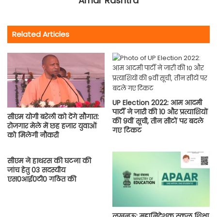
Amar Rashtra
Related Articles
UP Election 2022: आम आदमी
पार्टी ने जारी की 10 और प्रत्याशियों
सीएम योगी बरेली को देंगे सौगात:
की 9वीं सूची, तीन सीटों पर बदले
रोजगार मेले में छह हजार युवाओं
गए टिकट
को मिलेगी नौकरी
सीएम ने हाथरस की घटना की
जांच हेतु 03 सदस्यीय
एस0आई0टी0 गठित की
लखनऊ: महानिदेशक स्कूल शिक्षा