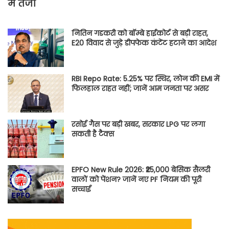
में तेजी
नितिन गडकरी को बॉम्बे हाईकोर्ट से बड़ी राहत,
E20 विवाद से जुड़े डीपफेक कंटेंट हटाने का आदेश
RBI Repo Rate: 5.25% पर स्थिर, लोन की EMI में
फिलहाल राहत नहीं; जानें आम जनता पर असर
रसोई गैस पर बड़ी खबर, सरकार LPG पर लगा
सकती है टैक्स
EPFO New Rule 2026: ₹25,000 बेसिक सैलरी
वालों को पेंशन? जानें नए PF नियम की पूरी
सच्चाई