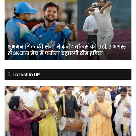
गिल
की
सेना
में
4
नेट
बॉलर्स
शुभमन गिल की सेना में 4 नेट बॉलर्स की एंट्री, 7 अगस्त
की
से अभ्यास मैच में पसीना बहाएगी टीम इंडिया
एंट्री,
7
अगस्त
से
Latest in UP
अभ्यास
मैच
में
पसीना
बहाएगी
टीम
इंडिया