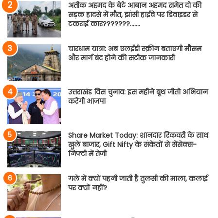
अतीक अहमद के बेटे आबान अहमद समेत दो की
सड़क हादसे में मौत, झांसी हाईवे पर डिवाइडर से
टकराई कार???????…….
चारधाम यात्रा: अब एलईडी स्क्रीन बताएगी मौसम
और मार्ग बंद होने की सटीक जानकारी
उत्तराखंड विस चुनाव: इस महीने बूथ जीतो अभियान
करेगी भाजपा
Share Market Today: शानदार रिकवरी के साथ
खुले बाजार, Gift Nifty के संकेतों से सेंसेक्स-
निफ्टी में तेजी
गले में क्यों पहनी जाती है तुलसी की माला, कलाई
पर क्यों नहीं?