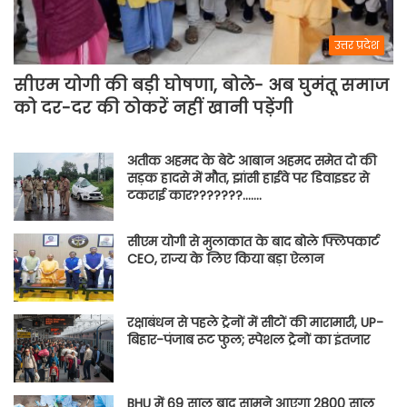
उत्तर प्रदेश
सीएम योगी की बड़ी घोषणा, बोले- अब घुमंतू समाज
को दर-दर की ठोकरें नहीं खानी पड़ेंगी
अतीक अहमद के बेटे आबान अहमद समेत दो की
सड़क हादसे में मौत, झांसी हाईवे पर डिवाइडर से
टकराई कार???????…….
सीएम योगी से मुलाकात के बाद बोले फ्लिपकार्ट
CEO, राज्य के लिए किया बड़ा ऐलान
रक्षाबंधन से पहले ट्रेनों में सीटों की मारामारी, UP-
बिहार-पंजाब रूट फुल; स्पेशल ट्रेनों का इंतजार
BHU में 69 साल बाद सामने आएगा 2800 साल