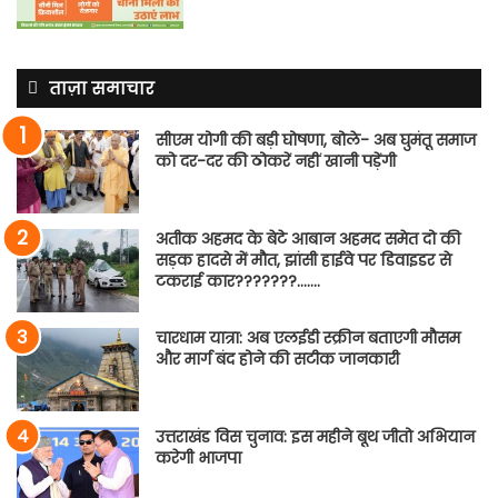
ताज़ा समाचार
सीएम योगी की बड़ी घोषणा, बोले- अब घुमंतू समाज
को दर-दर की ठोकरें नहीं खानी पड़ेंगी
अतीक अहमद के बेटे आबान अहमद समेत दो की
सड़क हादसे में मौत, झांसी हाईवे पर डिवाइडर से
टकराई कार???????…….
चारधाम यात्रा: अब एलईडी स्क्रीन बताएगी मौसम
और मार्ग बंद होने की सटीक जानकारी
उत्तराखंड विस चुनाव: इस महीने बूथ जीतो अभियान
करेगी भाजपा