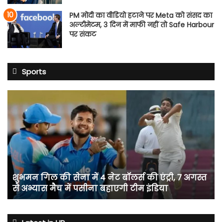
PM मोदी का वीडियो हटाने पर Meta को संसद का
अल्टीमेटम, 3 दिन में माफी नहीं तो Safe Harbour
पर संकट
Sports
शुभमन
गिल
की
सेना
में
4
नेट
बॉलर्स
शुभमन गिल की सेना में 4 नेट बॉलर्स की एंट्री, 7 अगस्त
की
से अभ्यास मैच में पसीना बहाएगी टीम इंडिया
एंट्री,
7
अगस्त
से