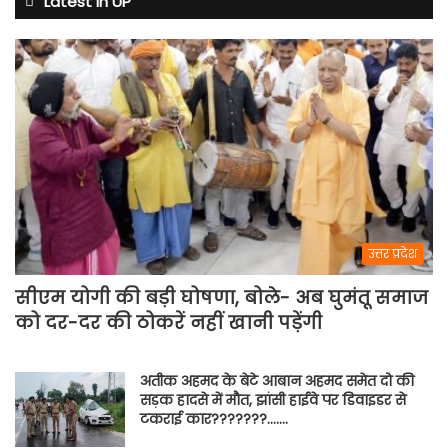
Latest in UP
अभ्यास
मैच
में
पसीना
बहाएगी
टीम
इंडिया
उत्तर प्रदेश
सीएम योगी की बड़ी घोषणा, बोले- अब घुमंतू समाज
को दर-दर की ठोकरें नहीं खानी पड़ेंगी
अतीक अहमद के बेटे आबान अहमद समेत दो की
सड़क हादसे में मौत, झांसी हाईवे पर डिवाइडर से
टकराई कार???????…….