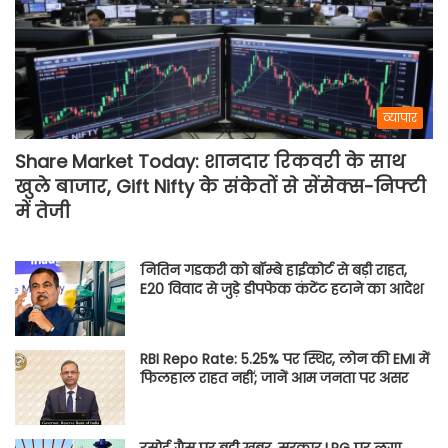
व्यापार
Share Market Today: शानदार रिकवरी के साथ
खुले बाजार, Gift Nifty के संकेतों से सेंसेक्स-निफ्टी
में तेजी
नितिन गडकरी को बॉम्बे हाईकोर्ट से बड़ी राहत,
E20 विवाद से जुड़े डीपफेक कंटेंट हटाने का आदेश
RBI Repo Rate: 5.25% पर स्थिर, लोन की EMI में
फिलहाल राहत नहीं; जानें आम जनता पर असर
रसोई गैस पर बड़ी खबर, सरकार LPG पर लगा