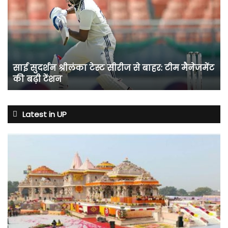
श्रीलंका
टेस्ट
सीरीज
से
बाहर:
टीम
साई सुदर्शन श्रीलंका टेस्ट सीरीज से बाहर: टीम मैनेजमेंट
मैनेजमेंट
की बढ़ी टेंशन
की
बढ़ी
टेंशन
Latest in UP