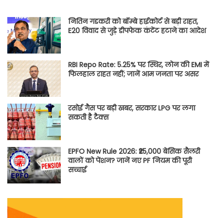
नितिन गडकरी को बॉम्बे हाईकोर्ट से बड़ी राहत,
E20 विवाद से जुड़े डीपफेक कंटेंट हटाने का आदेश
RBI Repo Rate: 5.25% पर स्थिर, लोन की EMI में
फिलहाल राहत नहीं; जानें आम जनता पर असर
रसोई गैस पर बड़ी खबर, सरकार LPG पर लगा
सकती है टैक्स
EPFO New Rule 2026: ₹25,000 बेसिक सैलरी
वालों को पेंशन? जानें नए PF नियम की पूरी
सच्चाई