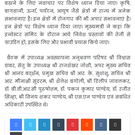
बढ़ाने के लिए नवाचार पर विशेष ध्यान दिया जाए। कृषि,
बागवानी, ऊर्जा, पर्यटन, आयुष जैसे क्षेत्रों में राज्य में अनेक
संभावनाएं हैं। इन क्षेत्रों में रोजगार की भी अपार संभावनाएं हैं।
इन क्षेत्रों पर विशेष ध्यान दिया जाए। मुख्यमंत्री ने कहा कि
इन्वेस्टर समिट के दौरान आये निवेश प्रस्तावों की तेजी से
ग्राउंडिंग हो, इसके लिए और प्रभावी प्रयास किये जाएं।
बैठक में उपाध्यक्ष अवस्थापना अनुश्रवण परिषद श्री विश्वास
डाबर, सेतु के उपाध्यक्ष श्री राजशेखर जोशी, अपर मुख्य सचिव
श्री आनंद बर्द्ध्रन, प्रमुख सचिव श्री आर. के. सुधांशु, सचिव श्री
आर. मीनाक्षी सुंदरम, श्री शैलेश बगोली, श्री दिलीप जावलकर,
डॉ. बी.वी.आर.सी पुरूषोत्तम, डॉ. पंकज कुमार पाण्डेय, डॉ. रंजीत
सिन्हा, श्री विनय शंकर पाण्डेय, श्री एस.एन पाण्डेय एवं सबंधित
अधिकारी उपस्थित थे।
LinkedIn
Tumblr
Pinterest
Reddit
VKontakte
Share via Email
Print