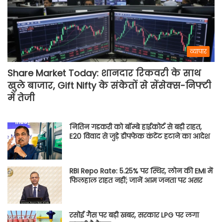
व्यापार
Share Market Today: शानदार रिकवरी के साथ
खुले बाजार, Gift Nifty के संकेतों से सेंसेक्स-निफ्टी
में तेजी
नितिन गडकरी को बॉम्बे हाईकोर्ट से बड़ी राहत,
E20 विवाद से जुड़े डीपफेक कंटेंट हटाने का आदेश
RBI Repo Rate: 5.25% पर स्थिर, लोन की EMI में
फिलहाल राहत नहीं; जानें आम जनता पर असर
रसोई गैस पर बड़ी खबर, सरकार LPG पर लगा