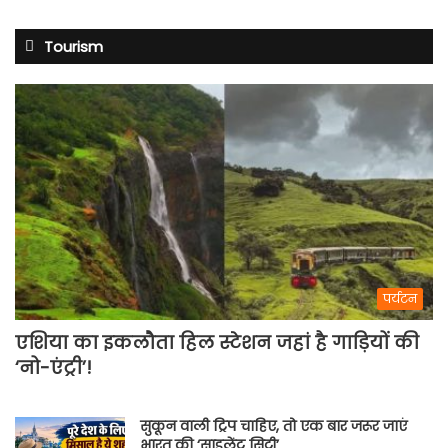
Tourism
पर्यटन
एशिया का इकलौता हिल स्टेशन जहां है गाड़ियों की
‘नो-एंट्री’!
सुकून वाली ट्रिप चाहिए, तो एक बार जरूर जाएं
भारत की ‘साइलेंट सिटी’