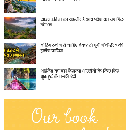
साउथ इंडिया का कश्मीर है आंध्र प्रदेश का यह हिल
स्टेशन
बोरिंग रूटीन से चाहिए ब्रेक? तो घूमें नॉर्थ-ईस्ट की
हसीन वादियां
थाईलैंड का बड़ा फैसला! भारतीयों के लिए फिर
शुरू हुई वीजा-फ्री एंट्री