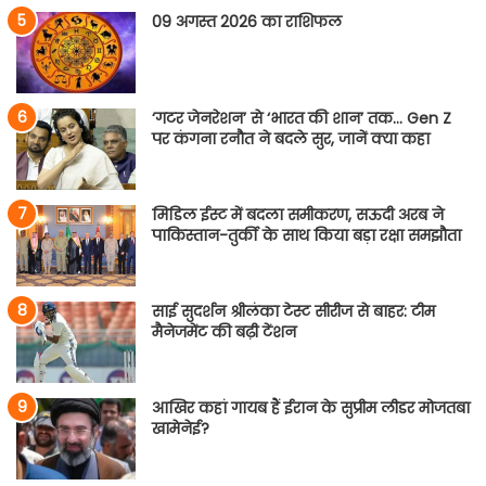
09 अगस्त 2026 का राशिफल
‘गटर जेनरेशन’ से ‘भारत की शान’ तक… Gen Z
पर कंगना रनौत ने बदले सुर, जानें क्या कहा
मिडिल ईस्ट में बदला समीकरण, सऊदी अरब ने
पाकिस्तान-तुर्की के साथ किया बड़ा रक्षा समझौता
साई सुदर्शन श्रीलंका टेस्ट सीरीज से बाहर: टीम
मैनेजमेंट की बढ़ी टेंशन
आखिर कहां गायब हैं ईरान के सुप्रीम लीडर मोजतबा
खामेनेई?