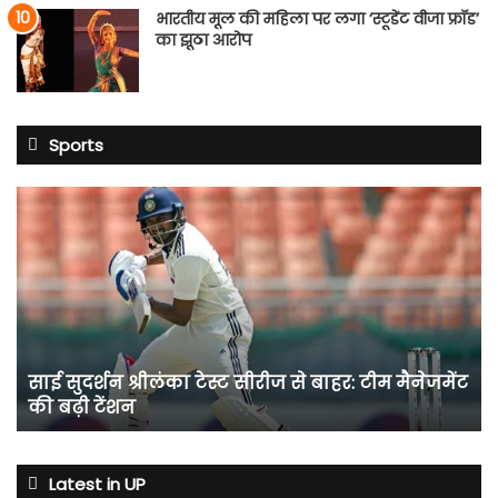
भारतीय मूल की महिला पर लगा ‘स्टूडेंट वीजा फ्रॉड’
का झूठा आरोप
Sports
साई
सुदर्शन
श्रीलंका
टेस्ट
सीरीज
से
बाहर:
टीम
साई सुदर्शन श्रीलंका टेस्ट सीरीज से बाहर: टीम मैनेजमेंट
मैनेजमेंट
की बढ़ी टेंशन
की
बढ़ी
टेंशन
Latest in UP