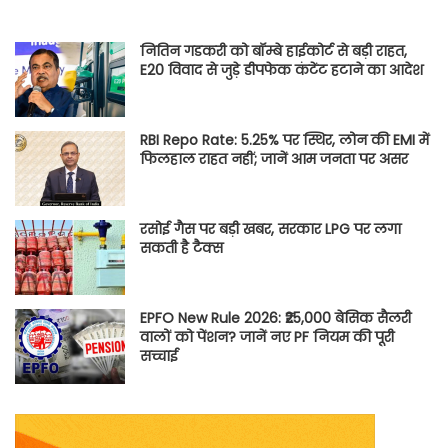
नितिन गडकरी को बॉम्बे हाईकोर्ट से बड़ी राहत,
E20 विवाद से जुड़े डीपफेक कंटेंट हटाने का आदेश
RBI Repo Rate: 5.25% पर स्थिर, लोन की EMI में
फिलहाल राहत नहीं; जानें आम जनता पर असर
रसोई गैस पर बड़ी खबर, सरकार LPG पर लगा
सकती है टैक्स
EPFO New Rule 2026: ₹25,000 बेसिक सैलरी
वालों को पेंशन? जानें नए PF नियम की पूरी
सच्चाई