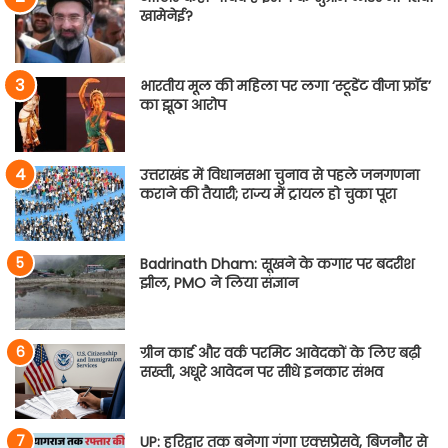
खामेनेई?
भारतीय मूल की महिला पर लगा ‘स्टूडेंट वीजा फ्रॉड’
का झूठा आरोप
उत्तराखंड में विधानसभा चुनाव से पहले जनगणना
कराने की तैयारी; राज्य में ट्रायल हो चुका पूरा
Badrinath Dham: सूखने के कगार पर बदरीश
झील, PMO ने लिया संज्ञान
ग्रीन कार्ड और वर्क परमिट आवेदकों के लिए बढ़ी
सख्ती, अधूरे आवेदन पर सीधे इनकार संभव
UP: हरिद्वार तक बनेगा गंगा एक्सप्रेसवे, बिजनौर से