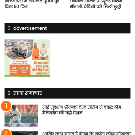
सिनेमाघरों में सफलतापूर्वक पूरे
निकले फिल्म प्रोड्यूसर करीम
किए 50 दिन!
मोरानी, बेटियों को मिली छुट्टी
advertisement
ताज़ा समाचार
साई सुदर्शन श्रीलंका टेस्ट सीरीज से बाहर: टीम
मैनेजमेंट की बढ़ी टेंशन
आखिर कहां गायब हैं ईरान के सुप्रीम लीडर मोजतबा