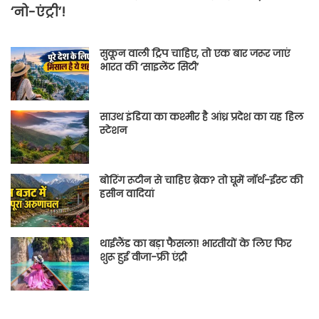
‘नो-एंट्री’!
सुकून वाली ट्रिप चाहिए, तो एक बार जरूर जाएं
भारत की ‘साइलेंट सिटी’
साउथ इंडिया का कश्मीर है आंध्र प्रदेश का यह हिल
स्टेशन
बोरिंग रूटीन से चाहिए ब्रेक? तो घूमें नॉर्थ-ईस्ट की
हसीन वादियां
थाईलैंड का बड़ा फैसला! भारतीयों के लिए फिर
शुरू हुई वीजा-फ्री एंट्री