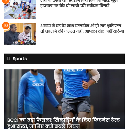
रांची में छात्रों का प्रदर्शन 14वें दिन भी जारी, भूख
हड़ताल पर बैठे दो छात्रों की तबीयत बिगड़ी
आपदा में घर के साथ दस्तावेज भी हो गए क्षतिग्रस्त
तो घबराने की जरूरत नहीं, आपका वोट नहीं कटेगा
Sports
BCCI
का
बड़ा
फैसला:
खिलाड़ियों
के
लिए
फिटनेस
BCCI का बड़ा फैसला: खिलाड़ियों के लिए फिटनेस टेस्ट
टेस्ट
हुआ सख्त, जानिए क्यों बदले नियम
हुआ