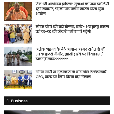
जेन-जी आंदोलन इफेक्ट: युवाओं का मन टटोलेगी
यूपी सरकार, पहली बार बनेगा स्वतंत्र राज्य युवा
आयोग
सीएम योगी की बड़ी घोषणा, बोले- अब घुमंतू समाज
को दर-दर की ठोकरें नहीं खानी पड़ेंगी
अतीक अहमद के बेटे आबान अहमद समेत दो की
सड़क हादसे में मौत, झांसी हाईवे पर डिवाइडर से
टकराई कार???????…….
सीएम योगी से मुलाकात के बाद बोले फ्लिपकार्ट
CEO, राज्य के लिए किया बड़ा ऐलान
Business