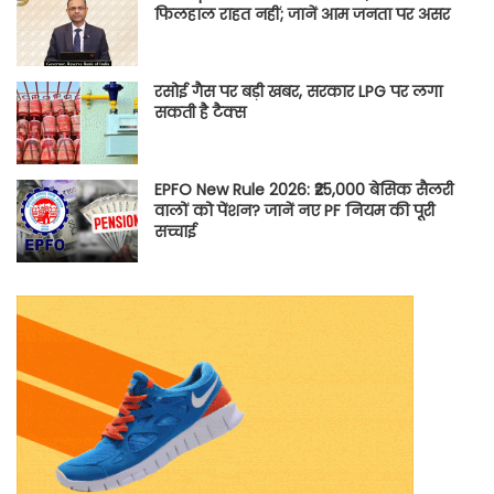
फिलहाल राहत नहीं; जानें आम जनता पर असर
रसोई गैस पर बड़ी खबर, सरकार LPG पर लगा
सकती है टैक्स
EPFO New Rule 2026: ₹25,000 बेसिक सैलरी
वालों को पेंशन? जानें नए PF नियम की पूरी
सच्चाई