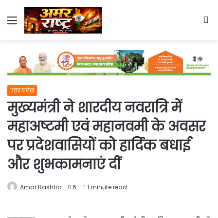
Menu
S
fo
उत्तर प्रदेश
मुख्यमंत्री ने शारदीय नवरात्रि में
महाअष्टमी एवं महानवमी के अवसर
पर प्रदेशवासियों को हार्दिक बधाई
और शुभकामनाएं दीं
Amar Rashtra
6
1 minute read