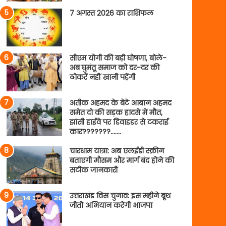
7 अगस्त 2026 का राशिफल
सीएम योगी की बड़ी घोषणा, बोले-
अब घुमंतू समाज को दर-दर की
ठोकरें नहीं खानी पड़ेंगी
अतीक अहमद के बेटे आबान अहमद
समेत दो की सड़क हादसे में मौत,
झांसी हाईवे पर डिवाइडर से टकराई
कार???????…….
चारधाम यात्रा: अब एलईडी स्क्रीन
बताएगी मौसम और मार्ग बंद होने की
सटीक जानकारी
उत्तराखंड विस चुनाव: इस महीने बूथ
जीतो अभियान करेगी भाजपा