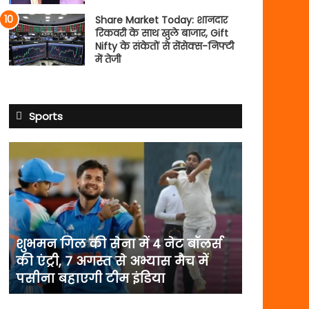
Share Market Today: शानदार
रिकवरी के साथ खुले बाजार, Gift
Nifty के संकेतों से सेंसेक्स-निफ्टी
में तेजी
Sports
शुभमन
गिल
की
सेना
में
4
नेट
शुभमन गिल की सेना में 4 नेट बॉलर्स
बॉलर्स
की एंट्री, 7 अगस्त से अभ्यास मैच में
की
पसीना बहाएगी टीम इंडिया
एंट्री,
7
अगस्त