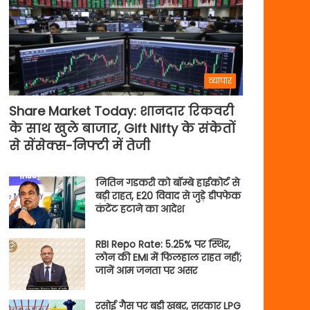
व्यापार
Share Market Today: शानदार रिकवरी
के साथ खुले बाजार, Gift Nifty के संकेतों
से सेंसेक्स-निफ्टी में तेजी
नितिन गडकरी को बॉम्बे हाईकोर्ट से
बड़ी राहत, E20 विवाद से जुड़े डीपफेक
कंटेंट हटाने का आदेश
RBI Repo Rate: 5.25% पर स्थिर,
लोन की EMI में फिलहाल राहत नहीं;
जानें आम जनता पर असर
रसोई गैस पर बड़ी खबर, सरकार LPG