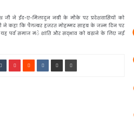
्यनाथ जी ने ईद-ए-मिलादुन नबी के मौके पर प्रदेशवासियों को
री जी ने कहा कि पैगम्बर हज़रत मोहम्मद साहब के जन्म दिन पर
 कि यह पर्व समाज मंे शांति और सद्भाव को बढ़ाने के लिए नई
edIn
Tumblr
Pinterest
Reddit
VKontakte
Share via Email
Print