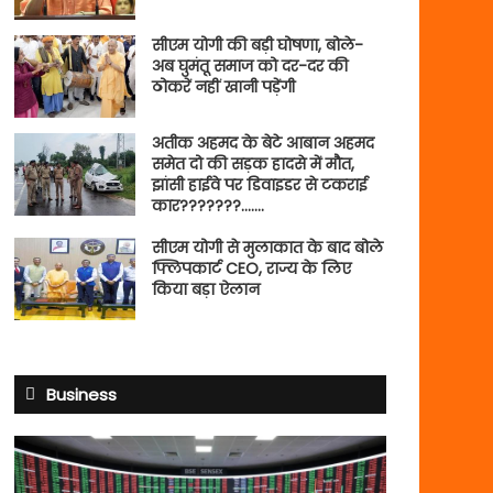
सीएम योगी की बड़ी घोषणा, बोले-
अब घुमंतू समाज को दर-दर की
ठोकरें नहीं खानी पड़ेंगी
अतीक अहमद के बेटे आबान अहमद
समेत दो की सड़क हादसे में मौत,
झांसी हाईवे पर डिवाइडर से टकराई
कार???????…….
सीएम योगी से मुलाकात के बाद बोले
फ्लिपकार्ट CEO, राज्य के लिए
किया बड़ा ऐलान
Business