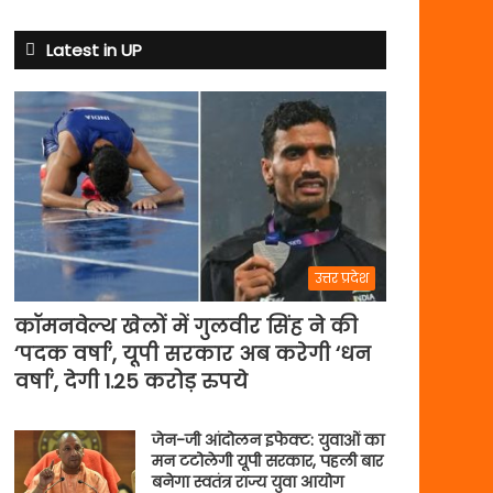
से
अभ्यास
Latest in UP
मैच
में
पसीना
बहाएगी
टीम
इंडिया
उत्तर प्रदेश
कॉमनवेल्थ खेलों में गुलवीर सिंह ने की
‘पदक वर्षा’, यूपी सरकार अब करेगी ‘धन
वर्षा’, देगी 1.25 करोड़ रुपये
जेन-जी आंदोलन इफेक्ट: युवाओं का
मन टटोलेगी यूपी सरकार, पहली बार
बनेगा स्वतंत्र राज्य युवा आयोग