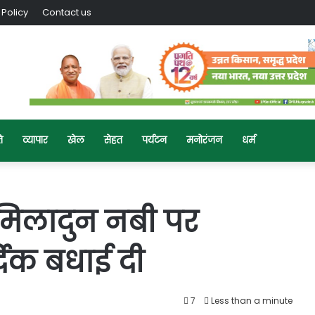
 Policy
Contact us
ि
व्यापार
खेल
सेहत
पर्यटन
मनोरंजन
धर्म
ए-मिलादुन नबी पर
्दिक बधाई दी
7
Less than a minute