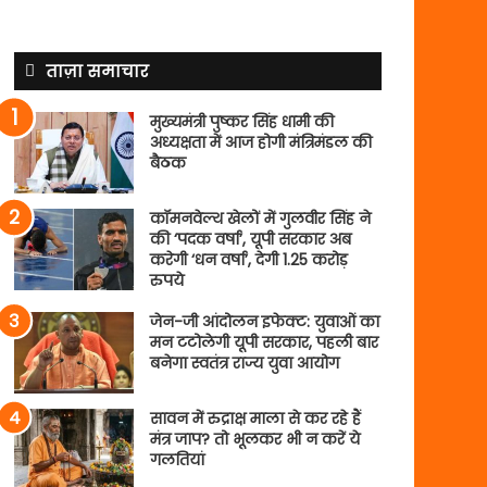
ताज़ा समाचार
मुख्यमंत्री पुष्कर सिंह धामी की
अध्यक्षता में आज होगी मंत्रिमंडल की
बैठक
कॉमनवेल्थ खेलों में गुलवीर सिंह ने
की ‘पदक वर्षा’, यूपी सरकार अब
करेगी ‘धन वर्षा’, देगी 1.25 करोड़
रुपये
जेन-जी आंदोलन इफेक्ट: युवाओं का
मन टटोलेगी यूपी सरकार, पहली बार
बनेगा स्वतंत्र राज्य युवा आयोग
सावन में रुद्राक्ष माला से कर रहे हैं
मंत्र जाप? तो भूलकर भी न करें ये
गलतियां