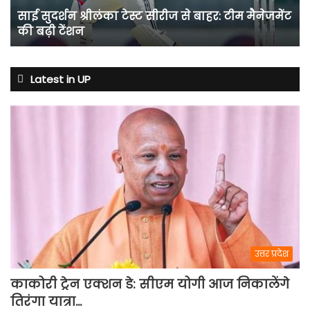
टीम
साई सुदर्शन श्रीलंका टेस्ट सीरीज से बाहर: टीम मैनेजमेंट
मैनेजमेंट
की बढ़ी टेंशन
की
बढ़ी
टेंशन
Latest in UP
उत्तर प्रदेश
काकोरी ट्रेन एक्शन डे: सीएम योगी आज निकालेंगे
तिरंगा यात्रा…