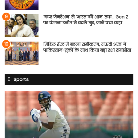
‘गटर जेनरेशन’ से ‘भारत की शान’ तक… Gen Z
पर कंगना रनौत ने बदले सुर, जानें क्या कहा
मिडिल ईस्ट में बदला समीकरण, सऊदी अरब ने
पाकिस्तान-तुर्की के साथ किया बड़ा रक्षा समझौता
Sports
साई
सुदर्शन
श्रीलंका
टेस्ट
सीरीज
से
बाहर: