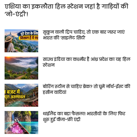
एशिया का इकलौता हिल स्टेशन जहां है गाड़ियों की
‘नो-एंट्री’!
सुकून वाली ट्रिप चाहिए, तो एक बार जरूर जाएं
भारत की ‘साइलेंट सिटी’
साउथ इंडिया का कश्मीर है आंध्र प्रदेश का यह हिल
स्टेशन
बोरिंग रूटीन से चाहिए ब्रेक? तो घूमें नॉर्थ-ईस्ट की
हसीन वादियां
थाईलैंड का बड़ा फैसला! भारतीयों के लिए फिर
शुरू हुई वीजा-फ्री एंट्री