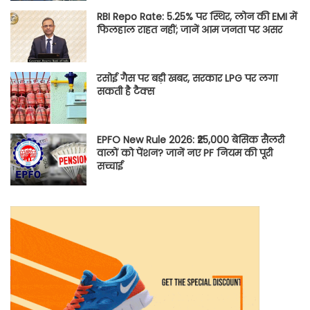
RBI Repo Rate: 5.25% पर स्थिर, लोन की EMI में
फिलहाल राहत नहीं; जानें आम जनता पर असर
रसोई गैस पर बड़ी खबर, सरकार LPG पर लगा
सकती है टैक्स
EPFO New Rule 2026: ₹25,000 बेसिक सैलरी
वालों को पेंशन? जानें नए PF नियम की पूरी
सच्चाई