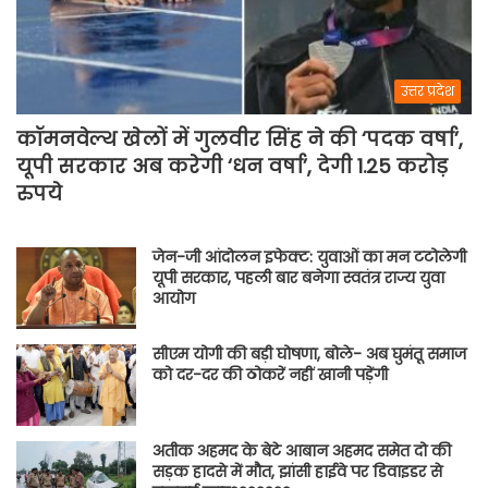
उत्तर प्रदेश
कॉमनवेल्थ खेलों में गुलवीर सिंह ने की ‘पदक वर्षा’,
यूपी सरकार अब करेगी ‘धन वर्षा’, देगी 1.25 करोड़
रुपये
जेन-जी आंदोलन इफेक्ट: युवाओं का मन टटोलेगी
यूपी सरकार, पहली बार बनेगा स्वतंत्र राज्य युवा
आयोग
सीएम योगी की बड़ी घोषणा, बोले- अब घुमंतू समाज
को दर-दर की ठोकरें नहीं खानी पड़ेंगी
अतीक अहमद के बेटे आबान अहमद समेत दो की
सड़क हादसे में मौत, झांसी हाईवे पर डिवाइडर से