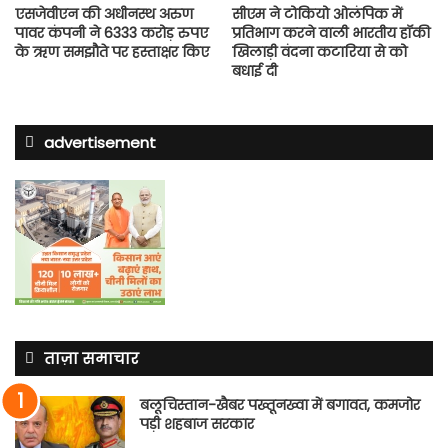
एसजेवीएन की अधीनस्‍थ अरुण
सीएम ने टोकियो ओलंपिक में
पावर कंपनी ने 6333 करोड़ रुपए
प्रतिभाग करने वाली भारतीय हॉकी
के ऋण समझौते पर हस्ताक्षर किए
खिलाड़ी वंदना कटारिया से को
बधाई दी
advertisement
ताज़ा समाचार
बलूचिस्तान-खैबर पख्तूनख्वा में बगावत, कमजोर
पड़ी शहबाज सरकार