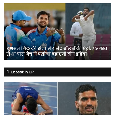
शुभमन
गिल
की
सेना
में
4
नेट
बॉलर्स
शुभमन गिल की सेना में 4 नेट बॉलर्स की एंट्री, 7 अगस्त
की
से अभ्यास मैच में पसीना बहाएगी टीम इंडिया
एंट्री,
7
अगस्त
से
Latest in UP
अभ्यास
मैच
में
पसीना
बहाएगी
टीम
इंडिया