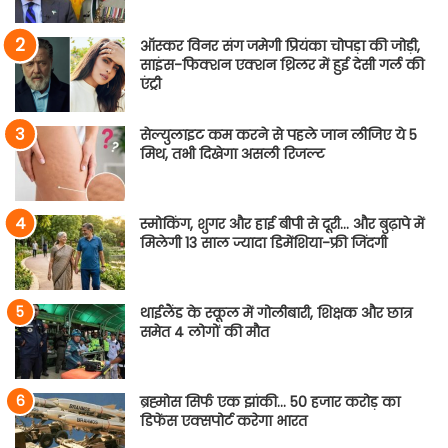
ऑस्कर विनर संग जमेगी प्रियंका चोपड़ा की जोड़ी,
साइंस-फिक्शन एक्शन थ्रिलर में हुई देसी गर्ल की
एंट्री
सेल्युलाइट कम करने से पहले जान लीजिए ये 5
मिथ, तभी दिखेगा असली रिजल्ट
स्मोकिंग, शुगर और हाई बीपी से दूरी… और बुढ़ापे में
मिलेगी 13 साल ज्यादा डिमेंशिया-फ्री जिंदगी
थाईलैंड के स्कूल में गोलीबारी, शिक्षक और छात्र
समेत 4 लोगों की मौत
ब्रह्मोस सिर्फ एक झांकी… 50 हजार करोड़ का
डिफेंस एक्सपोर्ट करेगा भारत