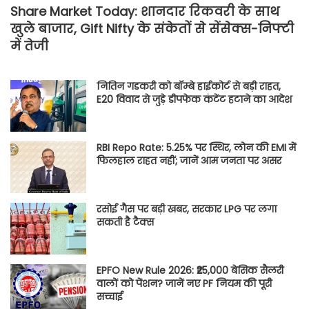
Share Market Today: शानदार रिकवरी के साथ
खुले बाजार, Gift Nifty के संकेतों से सेंसेक्स-निफ्टी
में तेजी
नितिन गडकरी को बॉम्बे हाईकोर्ट से बड़ी राहत,
E20 विवाद से जुड़े डीपफेक कंटेंट हटाने का आदेश
RBI Repo Rate: 5.25% पर स्थिर, लोन की EMI में
फिलहाल राहत नहीं; जानें आम जनता पर असर
रसोई गैस पर बड़ी खबर, सरकार LPG पर लगा
सकती है टैक्स
EPFO New Rule 2026: ₹25,000 बेसिक सैलरी
वालों को पेंशन? जानें नए PF नियम की पूरी
सच्चाई