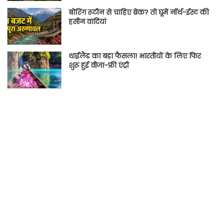
बोरिंग रूटीन से चाहिए ब्रेक? तो घूमें नॉर्थ-ईस्ट की
हसीन वादियां
थाईलैंड का बड़ा फैसला! भारतीयों के लिए फिर
शुरू हुई वीजा-फ्री एंट्री