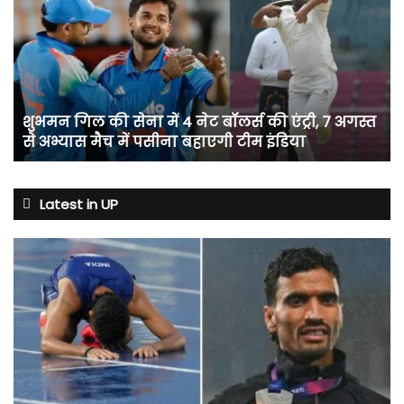
की
सेना
में
4
नेट
बॉलर्स
शुभमन गिल की सेना में 4 नेट बॉलर्स की एंट्री, 7 अगस्त
की
से अभ्यास मैच में पसीना बहाएगी टीम इंडिया
एंट्री,
7
अगस्त
से
Latest in UP
अभ्यास
मैच
में
पसीना
बहाएगी
टीम
इंडिया