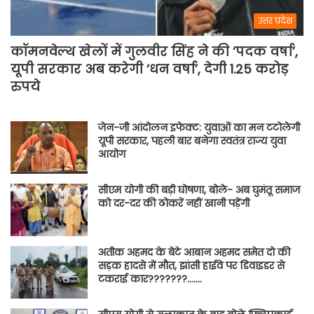
उत्तर प्रदेश
कॉमनवेल्थ खेलों में गुलवीर सिंह ने की ‘पदक वर्षा’,
यूपी सरकार अब करेगी ‘धन वर्षा’, देगी 1.25 करोड़
रुपये
जेन-जी आंदोलन इफेक्ट: युवाओं का मन टटोलेगी
यूपी सरकार, पहली बार बनेगा स्वतंत्र राज्य युवा
आयोग
सीएम योगी की बड़ी घोषणा, बोले- अब घुमंतू समाज
को दर-दर की ठोकरें नहीं खानी पड़ेंगी
अतीक अहमद के बेटे आबान अहमद समेत दो की
सड़क हादसे में मौत, झांसी हाईवे पर डिवाइडर से
टकराई कार???????…….