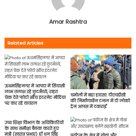
Amar Rashtra
Related Articles
ऊधमसिंहनगर में आपदा में सियासी
लाभ तलाश रहे छुटभैय्ये, राहत
चमोली में बड़ा हादसा: टीएचडीसी
चेक देते फोटो खींच इंटरनेट मीडिया
की निर्माणाधीन टनल में दो लोको
पर कर रहे वायरल
ट्रेन आपस में टकराईं
उच्च शिक्षा विभाग के अधिकिारियों
के साथ समीक्षा बैठक करते हुएः
मंत्री (स्वतंत्र प्रभार) डाॅ धन सिंह
पर्यटन के क्षेत्र में गोवा और