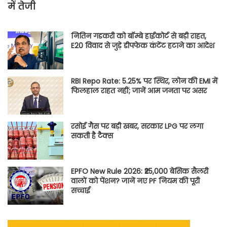
में तेजी
नितिन गडकरी को बॉम्बे हाईकोर्ट से बड़ी राहत,
E20 विवाद से जुड़े डीपफेक कंटेंट हटाने का आदेश
RBI Repo Rate: 5.25% पर स्थिर, लोन की EMI में
फिलहाल राहत नहीं; जानें आम जनता पर असर
रसोई गैस पर बड़ी खबर, सरकार LPG पर लगा
सकती है टैक्स
EPFO New Rule 2026: ₹25,000 बेसिक सैलरी
वालों को पेंशन? जानें नए PF नियम की पूरी
सच्चाई