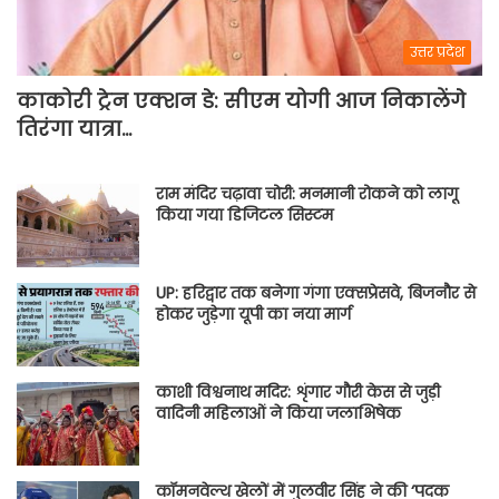
उत्तर प्रदेश
काकोरी ट्रेन एक्शन डे: सीएम योगी आज निकालेंगे
तिरंगा यात्रा…
राम मंदिर चढ़ावा चोरी: मनमानी रोकने को लागू
किया गया डिजिटल सिस्टम
UP: हरिद्वार तक बनेगा गंगा एक्सप्रेसवे, बिजनौर से
होकर जुड़ेगा यूपी का नया मार्ग
काशी विश्वनाथ मदिर: शृंगार गौरी केस से जुड़ी
वादिनी महिलाओं ने किया जलाभिषेक
कॉमनवेल्थ खेलों में गुलवीर सिंह ने की ‘पदक