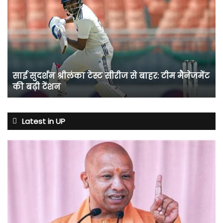
सुदर्शन
श्रीलंका
टेस्ट
सीरीज
से
बाहर:
टीम
साई सुदर्शन श्रीलंका टेस्ट सीरीज से बाहर: टीम मैनेजमेंट
मैनेजमेंट
की बढ़ी टेंशन
की
बढ़ी
टेंशन
Latest in UP