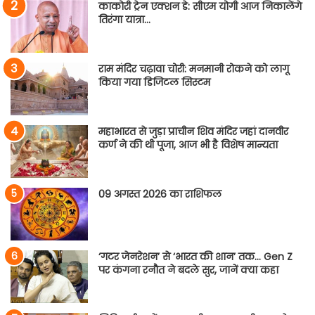
काकोरी ट्रेन एक्शन डे: सीएम योगी आज निकालेंगे
तिरंगा यात्रा…
राम मंदिर चढ़ावा चोरी: मनमानी रोकने को लागू
किया गया डिजिटल सिस्टम
महाभारत से जुड़ा प्राचीन शिव मंदिर जहां दानवीर
कर्ण ने की थी पूजा, आज भी है विशेष मान्यता
09 अगस्त 2026 का राशिफल
‘गटर जेनरेशन’ से ‘भारत की शान’ तक… Gen Z
पर कंगना रनौत ने बदले सुर, जानें क्या कहा