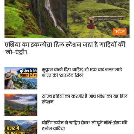
पर्यटन
एशिया का इकलौता हिल स्टेशन जहां है गाड़ियों की
‘नो-एंट्री’!
सुकून वाली ट्रिप चाहिए, तो एक बार जरूर जाएं
भारत की ‘साइलेंट सिटी’
साउथ इंडिया का कश्मीर है आंध्र प्रदेश का यह हिल
स्टेशन
बोरिंग रूटीन से चाहिए ब्रेक? तो घूमें नॉर्थ-ईस्ट की
हसीन वादियां