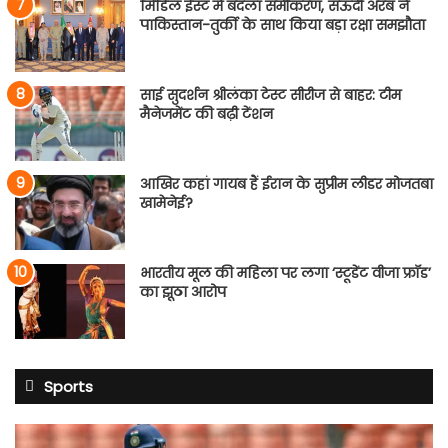
मिडिल ईस्ट में बदला समीकरण, सऊदी अरब ने
पाकिस्तान-तुर्की के साथ किया बड़ा रक्षा समझौता
साई सुदर्शन श्रीलंका टेस्ट सीरीज से बाहर: टीम
मैनेजमेंट की बढ़ी टेंशन
आखिर कहां गायब हैं ईरान के सुप्रीम लीडर मोजतबा
खामेनेई?
भारतीय मूल की महिला पर लगा ‘स्टूडेंट वीजा फ्रॉड’
का झूठा आरोप
Sports
साई