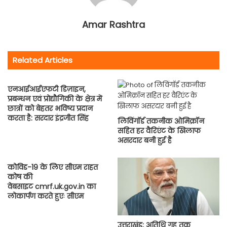
Amar Rashtra
Related Articles
एनआईआईएफटी डिज़ाइन,
प्रबन्धन एवं प्रोद्यौगिकी के क्षेत्र में
छात्रों को बेहतर भविष्य प्रदान
करता है: सरदार इंद्रजीत सिंह
लिविंगॉर्ड तकनीक ओमिक्रॉन
सहित हर वैरिएंट के खिलाफ
असरदार बनी हुई है
कोविड-19 के लिए सीएम राहत
कोष की
वेबसाइट cmrf.uk.gov.in का
लोकार्पण करते हुएः सीएम
उत्तराखंड: अतिथि गृह तक