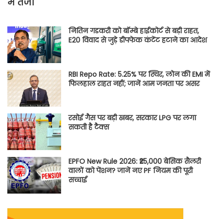
में तेजी
नितिन गडकरी को बॉम्बे हाईकोर्ट से बड़ी राहत,
E20 विवाद से जुड़े डीपफेक कंटेंट हटाने का आदेश
RBI Repo Rate: 5.25% पर स्थिर, लोन की EMI में
फिलहाल राहत नहीं; जानें आम जनता पर असर
रसोई गैस पर बड़ी खबर, सरकार LPG पर लगा
सकती है टैक्स
EPFO New Rule 2026: ₹25,000 बेसिक सैलरी
वालों को पेंशन? जानें नए PF नियम की पूरी
सच्चाई