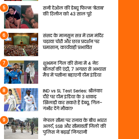
सनी देओल की डेब्यू फिल्म ‘बेताब’
की रिलीज को 43 साल पूरे
संसद के मानसून सत्र में राम मंदिर
चढ़ावा चोरी और छात्र प्रदर्शन पर
घमासान, कार्यवाही प्रभावित
शुभमन गिल की सेना में 4 नेट
बॉलर्स की एंट्री, 7 अगस्त से अभ्यास
मैच में पसीना बहाएगी टीम इंडिया
IND vs SL Test Series: श्रीलंका
दौरे पर टीम इंडिया के 3 धाकड़
खिलाड़ी कर सकते हैं डेब्यू, गिल-
गंभीर देंगे मौका?
नेपाल सीमा पर तनाव के बीच भारत
अलर्ट, SSB और सीमावर्ती जिलों की
पुलिस ने बढ़ाई निगरानी