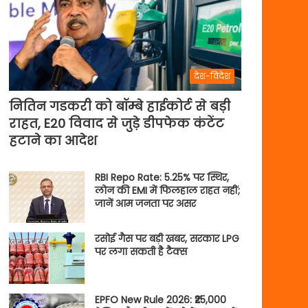
देश-विदेश
नितिन गडकरी को बॉम्बे हाईकोर्ट से बड़ी
राहत, E20 विवाद से जुड़े डीपफेक कंटेंट
हटाने का आदेश
RBI Repo Rate: 5.25% पर स्थिर,
लोन की EMI में फिलहाल राहत नहीं;
जानें आम जनता पर असर
रसोई गैस पर बड़ी खबर, सरकार LPG
पर लगा सकती है टैक्स
EPFO New Rule 2026: ₹25,000