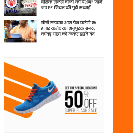
बेसिक सैलरी वालों को पेंशन? जानें
नए PF नियम की पूरी सच्चाई
योगी सरकार आज पेश करेगी ₹25
हजार करोड़ का अनुपूरक बजट,
कांवड़ यात्रा को लेकर हाईवे बंद