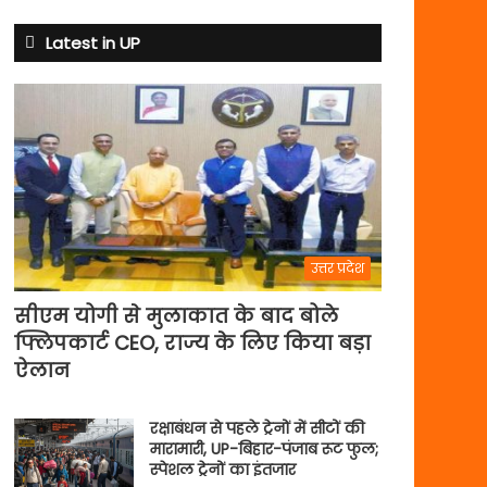
से
अभ्यास
Latest in UP
मैच
में
पसीना
बहाएगी
टीम
इंडिया
उत्तर प्रदेश
सीएम योगी से मुलाकात के बाद बोले
फ्लिपकार्ट CEO, राज्य के लिए किया बड़ा
ऐलान
रक्षाबंधन से पहले ट्रेनों में सीटों की
मारामारी, UP-बिहार-पंजाब रूट फुल;
स्पेशल ट्रेनों का इंतजार