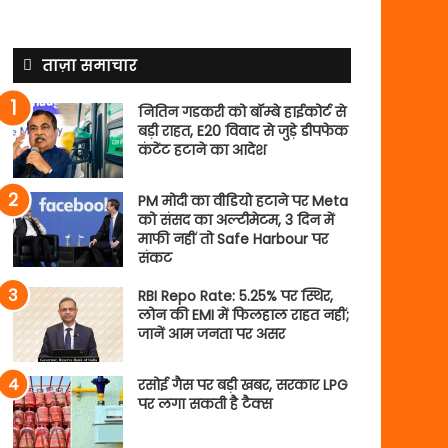
ताज़ा समाचार
नितिन गडकरी को बॉम्बे हाईकोर्ट से
बड़ी राहत, E20 विवाद से जुड़े डीपफेक
कंटेंट हटाने का आदेश
PM मोदी का वीडियो हटाने पर Meta
को संसद का अल्टीमेटम, 3 दिन में
माफी नहीं तो Safe Harbour पर
संकट
RBI Repo Rate: 5.25% पर स्थिर,
लोन की EMI में फिलहाल राहत नहीं;
जानें आम जनता पर असर
रसोई गैस पर बड़ी खबर, सरकार LPG
पर लगा सकती है टैक्स