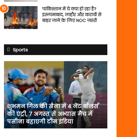
पाकिस्तान में ये क्या हो रहा है?
इस्लामाबाद, लाहौर और कराची से
बाहर जाने के लिए NOC जरूरी
Sports
शुभमन
गिल
की
सेना
में
4
नेट
शुभमन गिल की सेना में 4 नेट बॉलर्स
बॉलर्स
की एंट्री, 7 अगस्त से अभ्यास मैच में
की
पसीना बहाएगी टीम इंडिया
एंट्री,
7
अगस्त