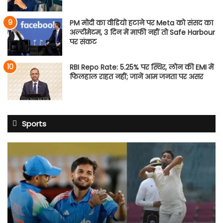
PM मोदी का वीडियो हटाने पर Meta को संसद का
अल्टीमेटम, 3 दिन में माफी नहीं तो Safe Harbour
पर संकट
RBI Repo Rate: 5.25% पर स्थिर, लोन की EMI में
फिलहाल राहत नहीं; जानें आम जनता पर असर
Sports
शुभमन
गिल
की
सेना
में
4
नेट
बॉलर्स