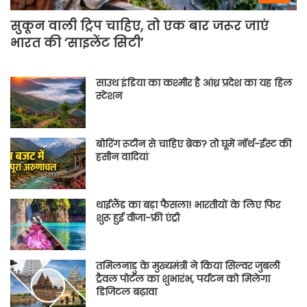
सुकून वाली ट्रिप चाहिए, तो एक बार जरूर जाएं
भारत की ‘साइलेंट सिटी’
साउथ इंडिया का कश्मीर है आंध्र प्रदेश का यह हिल
स्टेशन
बोरिंग रूटीन से चाहिए ब्रेक? तो घूमें नॉर्थ-ईस्ट की
हसीन वादियां
थाईलैंड का बड़ा फैसला! भारतीयों के लिए फिर
शुरू हुई वीजा-फ्री एंट्री
तमिलनाडु के मुख्यमंत्री ने किया सिल्वर जुबली
ट्रैवल पोर्टल का शुभारंभ, पर्यटन को मिलेगा
डिजिटल बढ़ावा