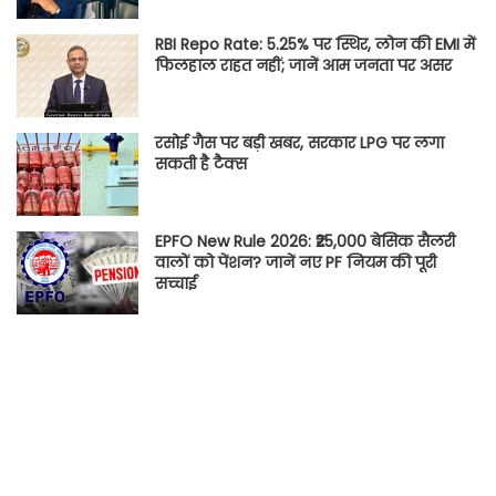
RBI Repo Rate: 5.25% पर स्थिर, लोन की EMI में
फिलहाल राहत नहीं; जानें आम जनता पर असर
रसोई गैस पर बड़ी खबर, सरकार LPG पर लगा
सकती है टैक्स
EPFO New Rule 2026: ₹25,000 बेसिक सैलरी
वालों को पेंशन? जानें नए PF नियम की पूरी
सच्चाई