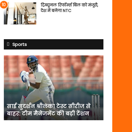
ट्रिब्यूनल रिफॉर्म्स बिल को मंजूरी,
देश में बनेगा NTC
Sports
साई
सुदर्शन
श्रीलंका
टेस्ट
सीरीज
से
बाहर:
टीम
साई सुदर्शन श्रीलंका टेस्ट सीरीज से
मैनेजमेंट
बाहर: टीम मैनेजमेंट की बढ़ी टेंशन
की
बढ़ी
टेंशन