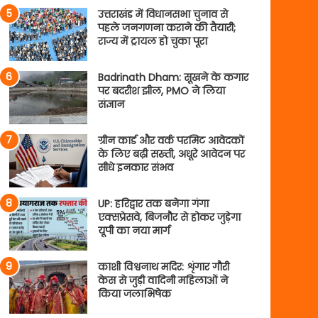
उत्तराखंड में विधानसभा चुनाव से
पहले जनगणना कराने की तैयारी;
राज्य में ट्रायल हो चुका पूरा
Badrinath Dham: सूखने के कगार
पर बदरीश झील, PMO ने लिया
संज्ञान
ग्रीन कार्ड और वर्क परमिट आवेदकों
के लिए बढ़ी सख्ती, अधूरे आवेदन पर
सीधे इनकार संभव
UP: हरिद्वार तक बनेगा गंगा
एक्सप्रेसवे, बिजनौर से होकर जुड़ेगा
यूपी का नया मार्ग
काशी विश्वनाथ मदिर: शृंगार गौरी
केस से जुड़ी वादिनी महिलाओं ने
किया जलाभिषेक