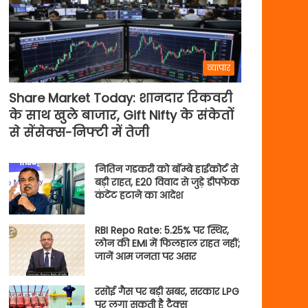
व्यापार
Share Market Today: शानदार रिकवरी
के साथ खुले बाजार, Gift Nifty के संकेतों
से सेंसेक्स-निफ्टी में तेजी
नितिन गडकरी को बॉम्बे हाईकोर्ट से
बड़ी राहत, E20 विवाद से जुड़े डीपफेक
कंटेंट हटाने का आदेश
RBI Repo Rate: 5.25% पर स्थिर,
लोन की EMI में फिलहाल राहत नहीं;
जानें आम जनता पर असर
रसोई गैस पर बड़ी खबर, सरकार LPG
पर लगा सकती है टैक्स