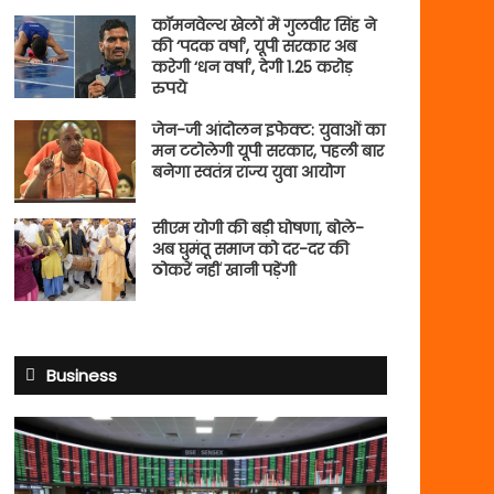
कॉमनवेल्थ खेलों में गुलवीर सिंह ने
की ‘पदक वर्षा’, यूपी सरकार अब
करेगी ‘धन वर्षा’, देगी 1.25 करोड़
रुपये
जेन-जी आंदोलन इफेक्ट: युवाओं का
मन टटोलेगी यूपी सरकार, पहली बार
बनेगा स्वतंत्र राज्य युवा आयोग
सीएम योगी की बड़ी घोषणा, बोले-
अब घुमंतू समाज को दर-दर की
ठोकरें नहीं खानी पड़ेंगी
Business