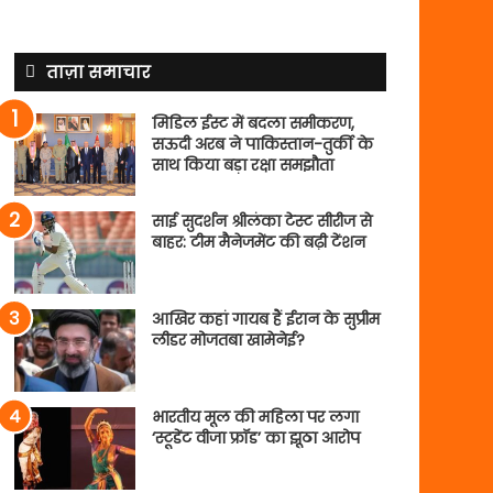
ताज़ा समाचार
मिडिल ईस्ट में बदला समीकरण,
सऊदी अरब ने पाकिस्तान-तुर्की के
साथ किया बड़ा रक्षा समझौता
साई सुदर्शन श्रीलंका टेस्ट सीरीज से
बाहर: टीम मैनेजमेंट की बढ़ी टेंशन
आखिर कहां गायब हैं ईरान के सुप्रीम
लीडर मोजतबा खामेनेई?
भारतीय मूल की महिला पर लगा
‘स्टूडेंट वीजा फ्रॉड’ का झूठा आरोप