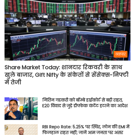
व्यापार
Share Market Today: शानदार रिकवरी के साथ
खुले बाजार, Gift Nifty के संकेतों से सेंसेक्स-निफ्टी
में तेजी
नितिन गडकरी को बॉम्बे हाईकोर्ट से बड़ी राहत,
E20 विवाद से जुड़े डीपफेक कंटेंट हटाने का आदेश
RBI Repo Rate: 5.25% पर स्थिर, लोन की EMI में
फिलहाल राहत नहीं; जानें आम जनता पर असर