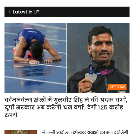
अगस्त
से
Latest in UP
अभ्यास
मैच
में
पसीना
बहाएगी
टीम
इंडिया
उत्तर प्रदेश
कॉमनवेल्थ खेलों में गुलवीर सिंह ने की ‘पदक वर्षा’,
यूपी सरकार अब करेगी ‘धन वर्षा’, देगी 1.25 करोड़
रुपये
जेन-जी आंदोलन इफेक्ट: युवाओं का मन टटोलेगी