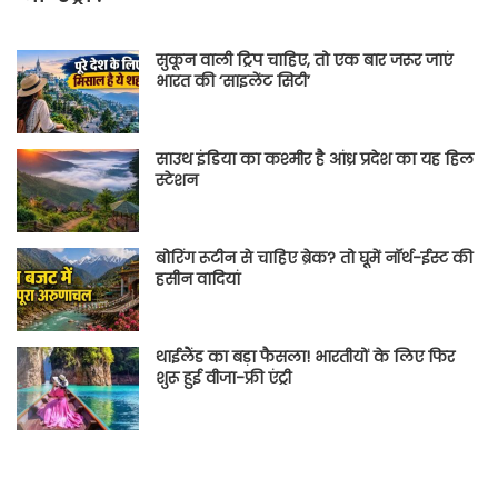
सुकून वाली ट्रिप चाहिए, तो एक बार जरूर जाएं
भारत की ‘साइलेंट सिटी’
साउथ इंडिया का कश्मीर है आंध्र प्रदेश का यह हिल
स्टेशन
बोरिंग रूटीन से चाहिए ब्रेक? तो घूमें नॉर्थ-ईस्ट की
हसीन वादियां
थाईलैंड का बड़ा फैसला! भारतीयों के लिए फिर
शुरू हुई वीजा-फ्री एंट्री