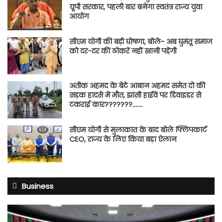
यूपी सरकार, पहली बार बनेगा स्वतंत्र राज्य युवा
आयोग
सीएम योगी की बड़ी घोषणा, बोले- अब घुमंतू समाज
को दर-दर की ठोकरें नहीं खानी पड़ेंगी
अतीक अहमद के बेटे आबान अहमद समेत दो की
सड़क हादसे में मौत, झांसी हाईवे पर डिवाइडर से
टकराई कार???????…….
सीएम योगी से मुलाकात के बाद बोले फ्लिपकार्ट
CEO, राज्य के लिए किया बड़ा ऐलान
Business