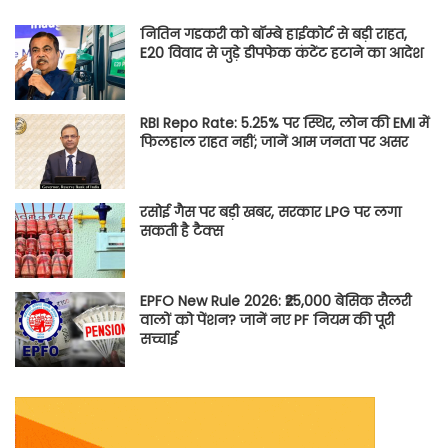
नितिन गडकरी को बॉम्बे हाईकोर्ट से बड़ी राहत,
E20 विवाद से जुड़े डीपफेक कंटेंट हटाने का आदेश
RBI Repo Rate: 5.25% पर स्थिर, लोन की EMI में
फिलहाल राहत नहीं; जानें आम जनता पर असर
रसोई गैस पर बड़ी खबर, सरकार LPG पर लगा
सकती है टैक्स
EPFO New Rule 2026: ₹25,000 बेसिक सैलरी
वालों को पेंशन? जानें नए PF नियम की पूरी
सच्चाई