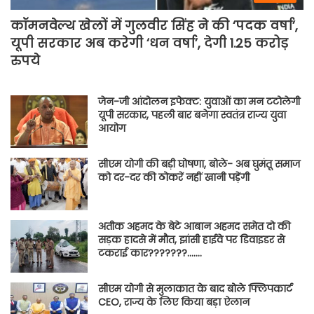
कॉमनवेल्थ खेलों में गुलवीर सिंह ने की ‘पदक वर्षा’,
यूपी सरकार अब करेगी ‘धन वर्षा’, देगी 1.25 करोड़
रुपये
जेन-जी आंदोलन इफेक्ट: युवाओं का मन टटोलेगी
यूपी सरकार, पहली बार बनेगा स्वतंत्र राज्य युवा
आयोग
सीएम योगी की बड़ी घोषणा, बोले- अब घुमंतू समाज
को दर-दर की ठोकरें नहीं खानी पड़ेंगी
अतीक अहमद के बेटे आबान अहमद समेत दो की
सड़क हादसे में मौत, झांसी हाईवे पर डिवाइडर से
टकराई कार???????…….
सीएम योगी से मुलाकात के बाद बोले फ्लिपकार्ट
CEO, राज्य के लिए किया बड़ा ऐलान