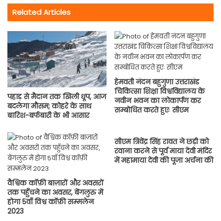
Related Articles
हेमवती नंदन बहुगुणा उत्तराखंड
चिकित्सा शिक्षा विश्वविद्यालय के
पहाड़ से मैदान तक खिली धूप, आज
नवीन भवन का लोकार्पण कर
बदलेगा मौसम; कोहरे के साथ
सम्बोधित करते हुएः सीएम
बारिश-बर्फबारी के भी आसार
सीएम त्रिवेंद्र सिंह रावत ने छड़ी को
रवाना करने से पूर्व माया देवी मंदिर
में महामाया देवी की पूजा अर्चना की
वैश्विक कॉफ़ी बाज़ारों और अवसरों
तक पहुँचने का अवसर, बेंगलुरु में
होगा 5वाँ विश्व कॉफ़ी सम्मलेन
2023