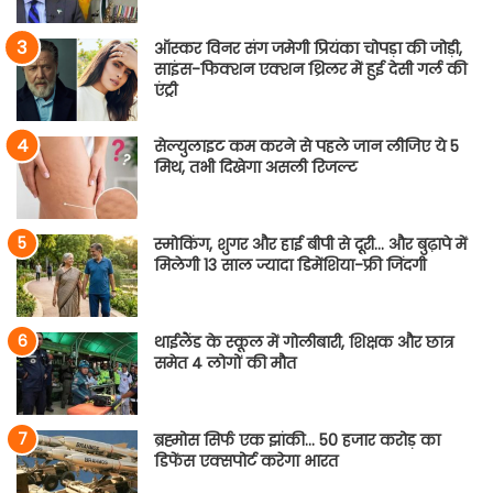
ऑस्कर विनर संग जमेगी प्रियंका चोपड़ा की जोड़ी,
साइंस-फिक्शन एक्शन थ्रिलर में हुई देसी गर्ल की
एंट्री
सेल्युलाइट कम करने से पहले जान लीजिए ये 5
मिथ, तभी दिखेगा असली रिजल्ट
स्मोकिंग, शुगर और हाई बीपी से दूरी… और बुढ़ापे में
मिलेगी 13 साल ज्यादा डिमेंशिया-फ्री जिंदगी
थाईलैंड के स्कूल में गोलीबारी, शिक्षक और छात्र
समेत 4 लोगों की मौत
ब्रह्मोस सिर्फ एक झांकी… 50 हजार करोड़ का
डिफेंस एक्सपोर्ट करेगा भारत