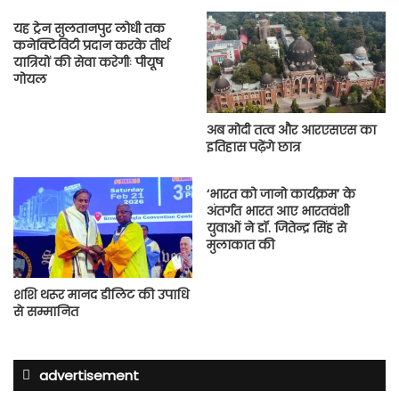
यह ट्रेन सुलतानपुर लोधी तक
कनेक्टिविटी प्रदान करके तीर्थ
यात्रियों की सेवा करेगीः पीयूष
गोयल
अब मोदी तत्व और आरएसएस का
इतिहास पढ़ेंगे छात्र
‘भारत को जानो कार्यक्रम’ के
अंतर्गत भारत आए भारतवंशी
युवाओं ने डॉ. जितेन्द्र सिंह से
मुलाकात की
शशि थरूर मानद डीलिट की उपाधि
से सम्मानित
advertisement