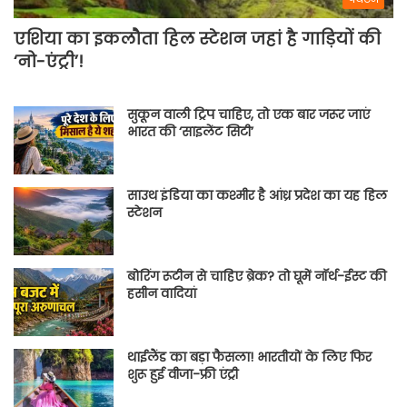
एशिया का इकलौता हिल स्टेशन जहां है गाड़ियों की
‘नो-एंट्री’!
सुकून वाली ट्रिप चाहिए, तो एक बार जरूर जाएं
भारत की ‘साइलेंट सिटी’
साउथ इंडिया का कश्मीर है आंध्र प्रदेश का यह हिल
स्टेशन
बोरिंग रूटीन से चाहिए ब्रेक? तो घूमें नॉर्थ-ईस्ट की
हसीन वादियां
थाईलैंड का बड़ा फैसला! भारतीयों के लिए फिर
शुरू हुई वीजा-फ्री एंट्री