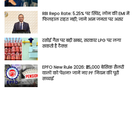
RBI Repo Rate: 5.25% पर स्थिर, लोन की EMI में
फिलहाल राहत नहीं; जानें आम जनता पर असर
रसोई गैस पर बड़ी खबर, सरकार LPG पर लगा
सकती है टैक्स
EPFO New Rule 2026: ₹25,000 बेसिक सैलरी
वालों को पेंशन? जानें नए PF नियम की पूरी
सच्चाई