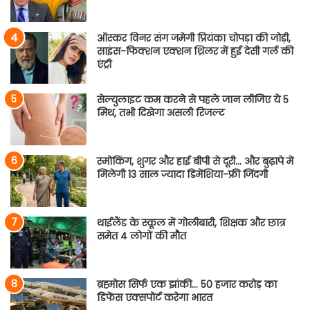
ऑस्कर विनर संग जमेगी प्रियंका चोपड़ा की जोड़ी,
साइंस-फिक्शन एक्शन थ्रिलर में हुई देसी गर्ल की
एंट्री
सेल्युलाइट कम करने से पहले जान लीजिए ये 5
मिथ, तभी दिखेगा असली रिजल्ट
स्मोकिंग, शुगर और हाई बीपी से दूरी… और बुढ़ापे में
मिलेगी 13 साल ज्यादा डिमेंशिया-फ्री जिंदगी
थाईलैंड के स्कूल में गोलीबारी, शिक्षक और छात्र
समेत 4 लोगों की मौत
ब्रह्मोस सिर्फ एक झांकी… 50 हजार करोड़ का
डिफेंस एक्सपोर्ट करेगा भारत