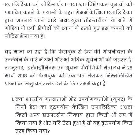
एनालिटिका को नोटिस भेजा गया था। विशेषकर चुनावों को
प्रभावित करने के प्रयासों के तहत मेसर्स कैम्ब्रिज एनालिटिका
द्वारा अपनाये जाने वाले संशययुक्‍त तौर-तरीकों के बारे में
मीडिया में छपी रिपोर्टों को ध्‍यान में रखते हुए इस कंपनी को
नोटिस भेजा गया है।
यह माना जा रहा है कि फेसबुक से डेटा की गोपनीयता के
उल्‍लंघन के बारे में अभी और भी अधिक सूचनाओं की जरूरत है।
तदनुसार, इलेक्‍ट्रॉनिक्‍स एवं सूचना प्रौद्योगिकी मंत्रालय ने 28
मार्च, 2018 को फेसबुक को एक पत्र भेजकर निम्‍नलिखित
प्रश्‍नों का समुचित उत्‍तर देने के लिए उससे कहा है :
क्‍या भारतीय मतदाताओं और उपयोगकर्ताओं (यूजर) के
निजी डेटा का दुरुपयोग कैम्ब्रिज एनालिटिका अथवा
किसी अन्‍य डाउनस्‍ट्रीम निकाय द्वारा किसी भी रूप में
किया गया है और यदि ऐसा हुआ है तो यह दुरुपयोग किस
तरह किया गया?