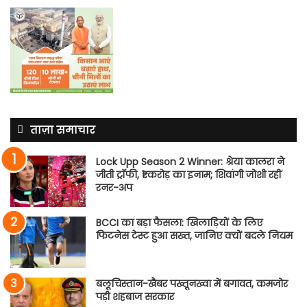
ताज़ा समाचार
Lock Upp Season 2 Winner: श्रेया कालरा ने
जीती ट्रॉफी, ₹1 करोड़ का इनाम; शिवांगी जोशी रहीं
रनर-अप
BCCI का बड़ा फैसला: खिलाड़ियों के लिए
फिटनेस टेस्ट हुआ सख्त, जानिए क्यों बदले नियम
बलूचिस्तान-खैबर पख्तूनख्वा में बगावत, कमजोर
पड़ी शहबाज सरकार