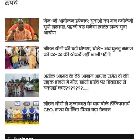
रुपये
जेन-जी आंदोलन इफेक्ट: युवाओं का मन टटोलेगी
यूपी सरकार, पहली बार बनेगा स्वतंत्र राज्य युवा
आयोग
सीएम योगी की बड़ी घोषणा, बोले- अब घुमंतू समाज
को दर-दर की ठोकरें नहीं खानी पड़ेंगी
अतीक अहमद के बेटे आबान अहमद समेत दो की
सड़क हादसे में मौत, झांसी हाईवे पर डिवाइडर से
टकराई कार???????…….
सीएम योगी से मुलाकात के बाद बोले फ्लिपकार्ट
CEO, राज्य के लिए किया बड़ा ऐलान