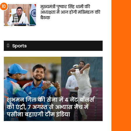
मुख्यमंत्री पुष्कर सिंह धामी की
अध्यक्षता में आज होगी मंत्रिमंडल की
बैठक
Sports
शुभमन
गिल
की
सेना
में
4
नेट
शुभमन गिल की सेना में 4 नेट बॉलर्स
बॉलर्स
की एंट्री, 7 अगस्त से अभ्यास मैच में
की
पसीना बहाएगी टीम इंडिया
एंट्री,
7
अगस्त