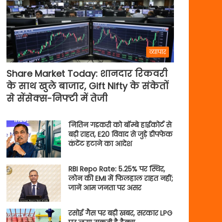
व्यापार
Share Market Today: शानदार रिकवरी
के साथ खुले बाजार, Gift Nifty के संकेतों
से सेंसेक्स-निफ्टी में तेजी
नितिन गडकरी को बॉम्बे हाईकोर्ट से
बड़ी राहत, E20 विवाद से जुड़े डीपफेक
कंटेंट हटाने का आदेश
RBI Repo Rate: 5.25% पर स्थिर,
लोन की EMI में फिलहाल राहत नहीं;
जानें आम जनता पर असर
रसोई गैस पर बड़ी खबर, सरकार LPG