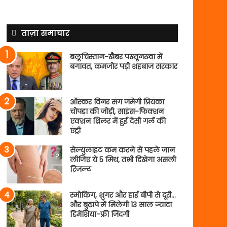
ताज़ा समाचार
बलूचिस्तान-खैबर पख्तूनख्वा में
बगावत, कमजोर पड़ी शहबाज सरकार
ऑस्कर विनर संग जमेगी प्रियंका
चोपड़ा की जोड़ी, साइंस-फिक्शन
एक्शन थ्रिलर में हुई देसी गर्ल की
एंट्री
सेल्युलाइट कम करने से पहले जान
लीजिए ये 5 मिथ, तभी दिखेगा असली
रिजल्ट
स्मोकिंग, शुगर और हाई बीपी से दूरी…
और बुढ़ापे में मिलेगी 13 साल ज्यादा
डिमेंशिया-फ्री जिंदगी