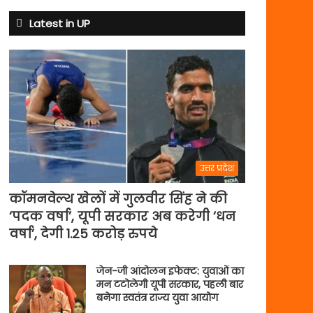
से
अभ्यास
Latest in UP
मैच
में
पसीना
बहाएगी
टीम
इंडिया
उत्तर प्रदेश
कॉमनवेल्थ खेलों में गुलवीर सिंह ने की
‘पदक वर्षा’, यूपी सरकार अब करेगी ‘धन
वर्षा’, देगी 1.25 करोड़ रुपये
जेन-जी आंदोलन इफेक्ट: युवाओं का
मन टटोलेगी यूपी सरकार, पहली बार
बनेगा स्वतंत्र राज्य युवा आयोग