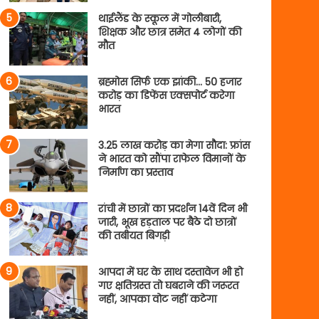
थाईलैंड के स्कूल में गोलीबारी,
शिक्षक और छात्र समेत 4 लोगों की
मौत
ब्रह्मोस सिर्फ एक झांकी… 50 हजार
करोड़ का डिफेंस एक्सपोर्ट करेगा
भारत
3.25 लाख करोड़ का मेगा सौदा: फ्रांस
ने भारत को सौंपा राफेल विमानों के
निर्माण का प्रस्ताव
रांची में छात्रों का प्रदर्शन 14वें दिन भी
जारी, भूख हड़ताल पर बैठे दो छात्रों
की तबीयत बिगड़ी
आपदा में घर के साथ दस्तावेज भी हो
गए क्षतिग्रस्त तो घबराने की जरूरत
नहीं, आपका वोट नहीं कटेगा