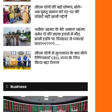
सीएम योगी की बड़ी घोषणा, बोले-
अब घुमंतू समाज को दर-दर की
ठोकरें नहीं खानी पड़ेंगी
अतीक अहमद के बेटे आबान अहमद
समेत दो की सड़क हादसे में मौत,
झांसी हाईवे पर डिवाइडर से टकराई
कार???????…….
सीएम योगी से मुलाकात के बाद बोले
फ्लिपकार्ट CEO, राज्य के लिए
किया बड़ा ऐलान
Business