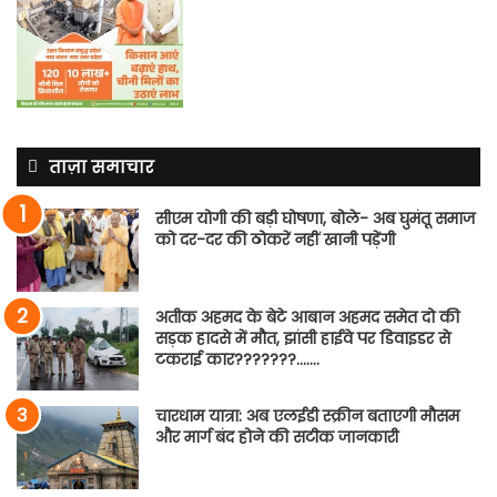
ताज़ा समाचार
सीएम योगी की बड़ी घोषणा, बोले- अब घुमंतू समाज
को दर-दर की ठोकरें नहीं खानी पड़ेंगी
अतीक अहमद के बेटे आबान अहमद समेत दो की
सड़क हादसे में मौत, झांसी हाईवे पर डिवाइडर से
टकराई कार???????…….
चारधाम यात्रा: अब एलईडी स्क्रीन बताएगी मौसम
और मार्ग बंद होने की सटीक जानकारी