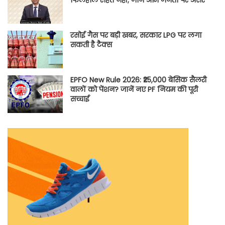
फिलहाल राहत नहीं; जानें आम जनता पर असर
रसोई गैस पर बड़ी खबर, सरकार LPG पर लगा
सकती है टैक्स
EPFO New Rule 2026: ₹25,000 बेसिक सैलरी
वालों को पेंशन? जानें नए PF नियम की पूरी
सच्चाई