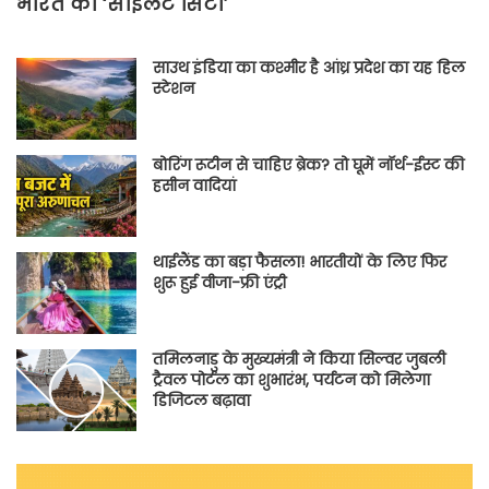
भारत की ‘साइलेंट सिटी’
साउथ इंडिया का कश्मीर है आंध्र प्रदेश का यह हिल
स्टेशन
बोरिंग रूटीन से चाहिए ब्रेक? तो घूमें नॉर्थ-ईस्ट की
हसीन वादियां
थाईलैंड का बड़ा फैसला! भारतीयों के लिए फिर
शुरू हुई वीजा-फ्री एंट्री
तमिलनाडु के मुख्यमंत्री ने किया सिल्वर जुबली
ट्रैवल पोर्टल का शुभारंभ, पर्यटन को मिलेगा
डिजिटल बढ़ावा