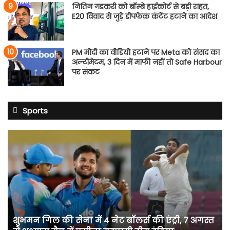
नितिन गडकरी को बॉम्बे हाईकोर्ट से बड़ी राहत,
E20 विवाद से जुड़े डीपफेक कंटेंट हटाने का आदेश
PM मोदी का वीडियो हटाने पर Meta को संसद का
अल्टीमेटम, 3 दिन में माफी नहीं तो Safe Harbour
पर संकट
Sports
शुभमन
गिल
की
सेना
में
4
नेट
बॉलर्स
शुभमन गिल की सेना में 4 नेट बॉलर्स की एंट्री, 7 अगस्त
की