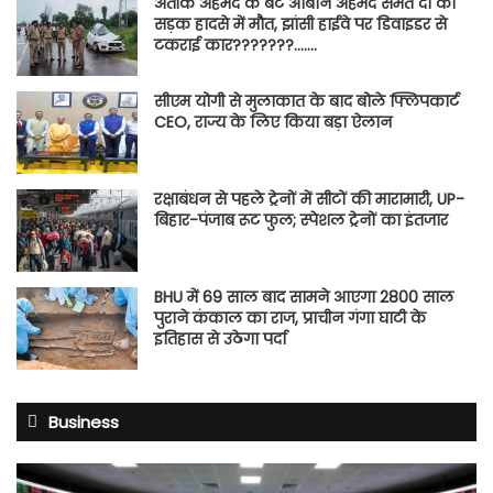
अतीक अहमद के बेटे आबान अहमद समेत दो की
सड़क हादसे में मौत, झांसी हाईवे पर डिवाइडर से
टकराई कार???????…….
सीएम योगी से मुलाकात के बाद बोले फ्लिपकार्ट
CEO, राज्य के लिए किया बड़ा ऐलान
रक्षाबंधन से पहले ट्रेनों में सीटों की मारामारी, UP-
बिहार-पंजाब रूट फुल; स्पेशल ट्रेनों का इंतजार
BHU में 69 साल बाद सामने आएगा 2800 साल
पुराने कंकाल का राज, प्राचीन गंगा घाटी के
इतिहास से उठेगा पर्दा
Business