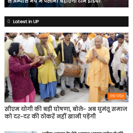
से अभ्यास मैच में पसीना बहाएगी टीम इंडिया
एंट्री,
7
अगस्त
से
Latest in UP
अभ्यास
मैच
में
पसीना
बहाएगी
टीम
इंडिया
उत्तर प्रदेश
सीएम योगी की बड़ी घोषणा, बोले- अब घुमंतू समाज
को दर-दर की ठोकरें नहीं खानी पड़ेंगी