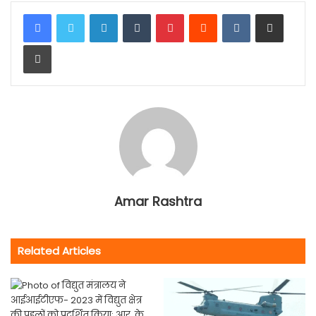
LinkedIn
Tumblr
Pinterest
Reddit
VKontakte
Share via Email
Print
Amar Rashtra
Related Articles