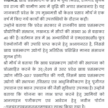
लखनऊ:
खाद्य प्रसंस्करण के क्षेत्र में पूंजी निवेश, रोजगार सृृजन
एवं राज्य की ग्रामीण आय में वृृद्धि की अपार संभावनाएं है। यह
जानकारी प्रदेश के उप मुख्यमंत्री श्री केशव प्रसाद मौर्य ने एक
वर्ष में किए गयें कार्यो की उपलब्धियों के दौरान कही।
उन्होने बताया कि प्रदेश सरकार ने राजकीय खाद्य प्रसंस्करण
प्रौद्योगिकी संस्थान, लखनऊ में सीटों की संख्या 30 से बढ़ाकर
40 की है। वर्तमान सत्र में 36 अभ्यार्थियों ने एम0एस0सी0 फूड
टेक्नोलाॅजी की उपाधि प्राप्त करने हेतु अध्ययनरत है, जिससे
खाद्य प्रसंस्करण उद्योगों हेतु अतिरिक्त प्रशिक्षित मानव संसाधन
सुलभ होंगे।
श्री मौर्य ने बताया कि खाद्य प्रसंस्करण उद्योगो की स्थापना को
प्रोत्साहित करने के उद््देश्य से उत्तर प्रदेश खाद्य प्रसंस्करण
उद्योग नीति-2017 प्रख्यापित की गयी, जिसमें खाद्य प्रसंस्करण
उद्योगो की स्थापना /विस्तार एवं आधुनिकीकरण हेतु पूंजीगत
उपादान एवं ब्याज उपादान की जैसी सुविधाएं उपलब्ध हैं। उन्होने
बताया कि योजना का लाभ प्राप्त करने हेतु उद्यमियों को
आनलाइन पंजीकरण एवं आवेदन हेतु नवीन पोर्टल
ूूूण्नचंहतपबनसजनतमण्बवउ लान्च किया गया है।