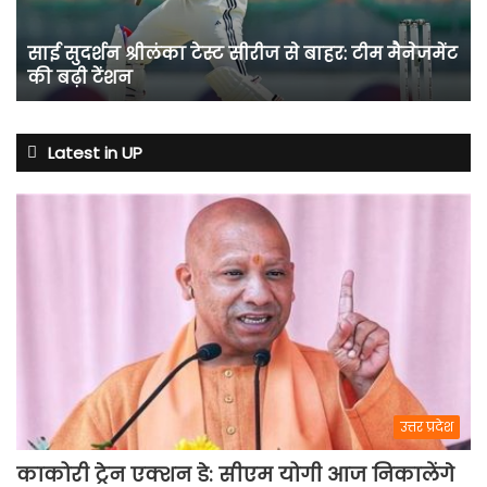
बाहर:
टीम
साई सुदर्शन श्रीलंका टेस्ट सीरीज से बाहर: टीम मैनेजमेंट
मैनेजमेंट
की बढ़ी टेंशन
की
बढ़ी
टेंशन
Latest in UP
उत्तर प्रदेश
काकोरी ट्रेन एक्शन डे: सीएम योगी आज निकालेंगे