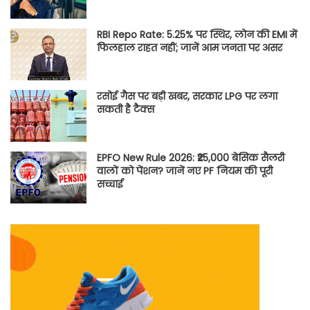
RBI Repo Rate: 5.25% पर स्थिर, लोन की EMI में
फिलहाल राहत नहीं; जानें आम जनता पर असर
रसोई गैस पर बड़ी खबर, सरकार LPG पर लगा
सकती है टैक्स
EPFO New Rule 2026: ₹25,000 बेसिक सैलरी
वालों को पेंशन? जानें नए PF नियम की पूरी
सच्चाई