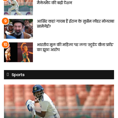
मैनेजमेंट की बढ़ी टेंशन
आखिर कहां गायब हैं ईरान के सुप्रीम लीडर मोजतबा
खामेनेई?
भारतीय मूल की महिला पर लगा ‘स्टूडेंट वीजा फ्रॉड’
का झूठा आरोप
Sports
साई
सुदर्शन
श्रीलंका
टेस्ट
सीरीज
से