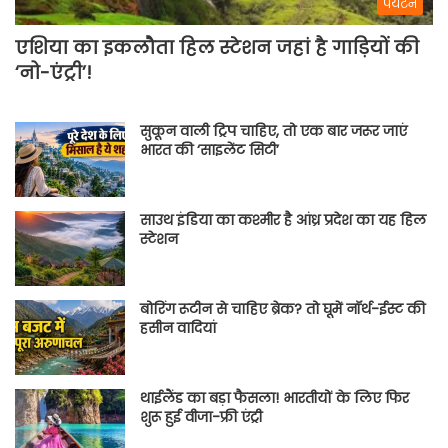
पर्यटन
एशिया का इकलौता हिल स्टेशन जहां है गाड़ियों की
‘नो-एंट्री’!
सुकून वाली ट्रिप चाहिए, तो एक बार जरूर जाएं
भारत की ‘साइलेंट सिटी’
साउथ इंडिया का कश्मीर है आंध्र प्रदेश का यह हिल
स्टेशन
बोरिंग रूटीन से चाहिए ब्रेक? तो घूमें नॉर्थ-ईस्ट की
हसीन वादियां
थाईलैंड का बड़ा फैसला! भारतीयों के लिए फिर
शुरू हुई वीजा-फ्री एंट्री