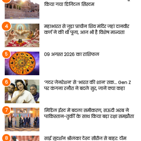
किया गया डिजिटल सिस्टम
महाभारत से जुड़ा प्राचीन शिव मंदिर जहां दानवीर
कर्ण ने की थी पूजा, आज भी है विशेष मान्यता
09 अगस्त 2026 का राशिफल
‘गटर जेनरेशन’ से ‘भारत की शान’ तक… Gen Z
पर कंगना रनौत ने बदले सुर, जानें क्या कहा
मिडिल ईस्ट में बदला समीकरण, सऊदी अरब ने
पाकिस्तान-तुर्की के साथ किया बड़ा रक्षा समझौता
साई सुदर्शन श्रीलंका टेस्ट सीरीज से बाहर: टीम