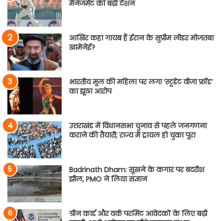
मैनेजमेंट की बढ़ी टेंशन
आखिर कहां गायब हैं ईरान के सुप्रीम लीडर मोजतबा
खामेनेई?
भारतीय मूल की महिला पर लगा ‘स्टूडेंट वीजा फ्रॉड’
का झूठा आरोप
उत्तराखंड में विधानसभा चुनाव से पहले जनगणना
कराने की तैयारी; राज्य में ट्रायल हो चुका पूरा
Badrinath Dham: सूखने के कगार पर बदरीश
झील, PMO ने लिया संज्ञान
ग्रीन कार्ड और वर्क परमिट आवेदकों के लिए बढ़ी