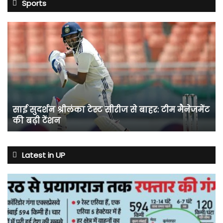
Sports
साई
सुदर्शन
श्रीलंका
टेस्ट
सीरीज
से
बाहर:
टीम
साई सुदर्शन श्रीलंका टेस्ट सीरीज से बाहर: टीम मैनेजमेंट
मैनेजमेंट
की बढ़ी टेंशन
की
बढ़ी
टेंशन
Latest in UP