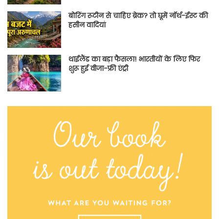
बोरिंग रूटीन से चाहिए ब्रेक? तो घूमें नॉर्थ-ईस्ट की
हसीन वादियां
थाईलैंड का बड़ा फैसला! भारतीयों के लिए फिर
शुरू हुई वीजा-फ्री एंट्री