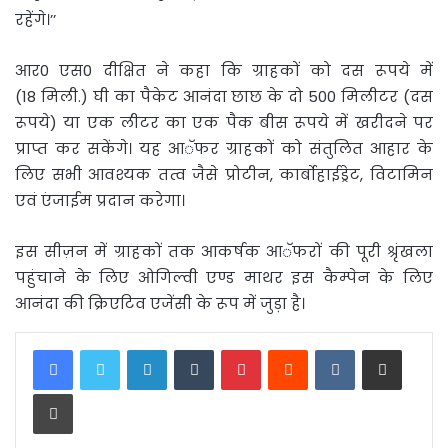
रहेंगे।’’
आर0 एस0 दीक्षित ने कहा कि ग्राहकों को दस रूपये में
(18 मिली.) घी का पैकेट आनंदा छाछ के दो 500 मिलीटर (दस
रूपये) या एक लीटर का एक पैक बीस रूपये में खरीदने पर
प्राप्त कर सकेंगे। यह आॅफर ग्राहकों को संतुलित आहार के
लिए सभी आवश्यक तत्व जैसे प्रोटीन, कार्बोहाईड्रेट, विटामिन
एवं एंजाईम प्रदान करेगा।
इस सीज़न में ग्राहकों तक आकर्षक आॅफरों की पूरी श्रृंखला
पहुंचाने के लिए ओगिल्वी एण्ड माथर इस कैम्पेन के लिए
आनंदा की क्रिएटिव एजेंसी के रूप में जुड़ा है।
LinkedIn
Tumblr
Pinterest
Reddit
VKontakte
Share via Email
Print