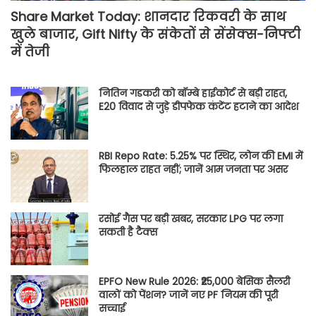
Share Market Today: शानदार रिकवरी के साथ
खुले बाजार, Gift Nifty के संकेतों से सेंसेक्स-निफ्टी
में तेजी
नितिन गडकरी को बॉम्बे हाईकोर्ट से बड़ी राहत,
E20 विवाद से जुड़े डीपफेक कंटेंट हटाने का आदेश
RBI Repo Rate: 5.25% पर स्थिर, लोन की EMI में
फिलहाल राहत नहीं; जानें आम जनता पर असर
रसोई गैस पर बड़ी खबर, सरकार LPG पर लगा
सकती है टैक्स
EPFO New Rule 2026: ₹25,000 बेसिक सैलरी
वालों को पेंशन? जानें नए PF नियम की पूरी
सच्चाई