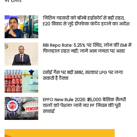
में तेजी
नितिन गडकरी को बॉम्बे हाईकोर्ट से बड़ी राहत,
E20 विवाद से जुड़े डीपफेक कंटेंट हटाने का आदेश
RBI Repo Rate: 5.25% पर स्थिर, लोन की EMI में
फिलहाल राहत नहीं; जानें आम जनता पर असर
रसोई गैस पर बड़ी खबर, सरकार LPG पर लगा
सकती है टैक्स
EPFO New Rule 2026: ₹25,000 बेसिक सैलरी
वालों को पेंशन? जानें नए PF नियम की पूरी
सच्चाई