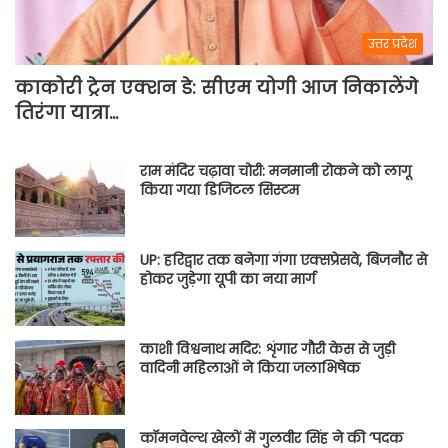
उत्तर प्रदेश
काकोरी ट्रेन एक्शन डे: सीएम योगी आज निकालेंगे
तिरंगा यात्रा…
राम मंदिर चढ़ावा चोरी: मनमानी रोकने को लागू
किया गया डिजिटल सिस्टम
UP: हरिद्वार तक बनेगा गंगा एक्सप्रेसवे, बिजनौर से
होकर जुड़ेगा यूपी का नया मार्ग
काशी विश्वनाथ मदिर: शृंगार गौरी केस से जुड़ी
वादिनी महिलाओं ने किया जलाभिषेक
कॉमनवेल्थ खेलों में गुलवीर सिंह ने की ‘पदक