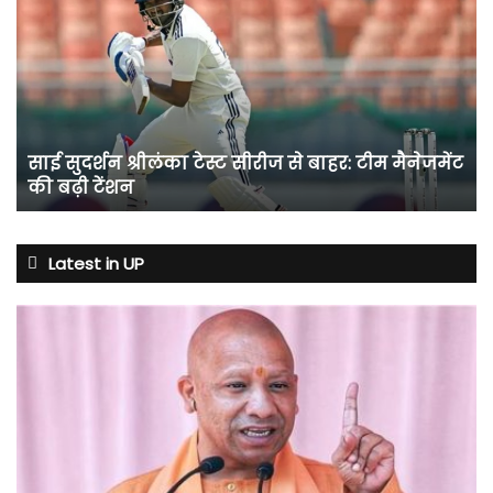
सुदर्शन
श्रीलंका
टेस्ट
सीरीज
से
बाहर:
टीम
साई सुदर्शन श्रीलंका टेस्ट सीरीज से बाहर: टीम मैनेजमेंट
मैनेजमेंट
की बढ़ी टेंशन
की
बढ़ी
टेंशन
Latest in UP