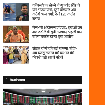
कॉमनवेल्थ खेलों में गुलवीर सिंह ने
की ‘पदक वर्षा’, यूपी सरकार अब
करेगी ‘धन वर्षा’, देगी 1.25 करोड़
रुपये
जेन-जी आंदोलन इफेक्ट: युवाओं का
मन टटोलेगी यूपी सरकार, पहली बार
बनेगा स्वतंत्र राज्य युवा आयोग
सीएम योगी की बड़ी घोषणा, बोले-
अब घुमंतू समाज को दर-दर की
ठोकरें नहीं खानी पड़ेंगी
Business