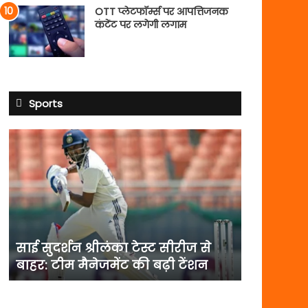
OTT प्लेटफॉर्म्स पर आपत्तिजनक
कंटेंट पर लगेगी लगाम
Sports
साई
सुदर्शन
श्रीलंका
टेस्ट
सीरीज
से
बाहर:
टीम
साई सुदर्शन श्रीलंका टेस्ट सीरीज से
मैनेजमेंट
बाहर: टीम मैनेजमेंट की बढ़ी टेंशन
की
बढ़ी
टेंशन