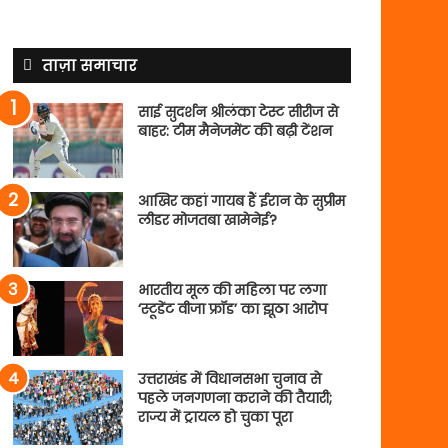
ताज़ा समाचार
साई सुदर्शन श्रीलंका टेस्ट सीरीज से
बाहर: टीम मैनेजमेंट की बढ़ी टेंशन
आखिर कहां गायब हैं ईरान के सुप्रीम
लीडर मोजतबा खामेनेई?
भारतीय मूल की महिला पर लगा
‘स्टूडेंट वीजा फ्रॉड’ का झूठा आरोप
उत्तराखंड में विधानसभा चुनाव से
पहले जनगणना कराने की तैयारी;
राज्य में ट्रायल हो चुका पूरा