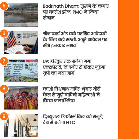
Badrinath Dham: सूखने के कगार
पर बदरीश झील, PMO ने लिया
संज्ञान
ग्रीन कार्ड और वर्क परमिट आवेदकों
के लिए बढ़ी सख्ती, अधूरे आवेदन पर
सीधे इनकार संभव
UP: हरिद्वार तक बनेगा गंगा
एक्सप्रेसवे, बिजनौर से होकर जुड़ेगा
यूपी का नया मार्ग
काशी विश्वनाथ मदिर: शृंगार गौरी
केस से जुड़ी वादिनी महिलाओं ने
किया जलाभिषेक
ट्रिब्यूनल रिफॉर्म्स बिल को मंजूरी,
देश में बनेगा NTC