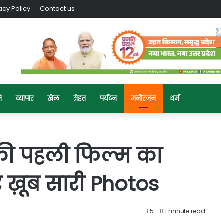
acy Policy
Contact us
ि
व्यापार
खेल
सेहत
पर्यटन
मनोरंजन
धर्म
 की पहली फिल्म का
 ख़ूब सारी Photos
5
1 minute read