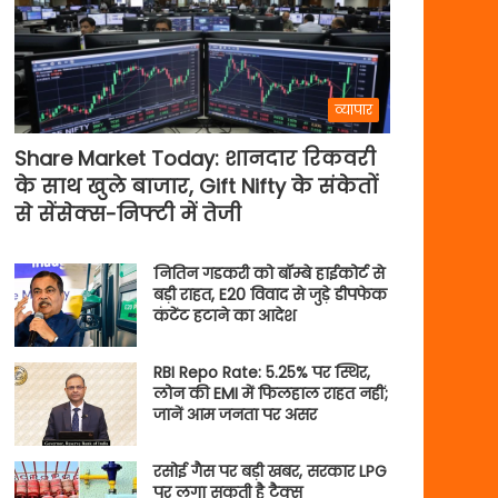
व्यापार
Share Market Today: शानदार रिकवरी
के साथ खुले बाजार, Gift Nifty के संकेतों
से सेंसेक्स-निफ्टी में तेजी
नितिन गडकरी को बॉम्बे हाईकोर्ट से
बड़ी राहत, E20 विवाद से जुड़े डीपफेक
कंटेंट हटाने का आदेश
RBI Repo Rate: 5.25% पर स्थिर,
लोन की EMI में फिलहाल राहत नहीं;
जानें आम जनता पर असर
रसोई गैस पर बड़ी खबर, सरकार LPG
पर लगा सकती है टैक्स