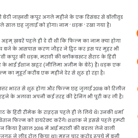
ेवी की बेटी जाह्नवी कपूर अगले महीने के एक दिसंबर से बॉलीवुड
ले साल छह जुलाई को होगा। नाम ‘ धड़क ‘ रखा गया है।
हम् ख़बरें पहले ही दे दी थी कि फिल्म का नाम क्या होगा
ंच बजे के आसपास करण जौहर ने ट्विट कर इस पर मुहर भी
ह्नवी कपूर की धड़क, मराठी की ब्लॉकबस्टर सैराट के हिंदी
ूर के भाई ईशान खट्टर (नीलिमा अज़ीम के बेटे) हैं। धड़क एक
म का मुहूर्त करीब एक महीने देर से शुरू हो रहा है।
उत्तर भारत से शुरू होगा और फिल्म छह जुलाई 2018 को रिलीज़
े रहने के अलावा अपनी कई तरह की ट्रेनिंग भी पूरी कर ली है।
 के हिंदी रीमेक के राइट्स पहले ही ले लिये थे। उनकी धर्मा
ेतान फिल्म को डायरेक्ट करेंगे। शशांक ने इससे पहले हम्प्टी
देशन किया है।साल 2016 में आई मराठी की बदला लेने वाली
जगुरू ने लीड रोल किया था। महज चार करोड़ रूपये में बनी