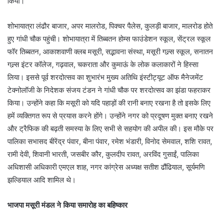
किया।
शोभायात्रा लंढौर बाजार, अपर मालरोड, पिक्चर पैलेस, कुलड़ी बाजार, मालरोड होते
हुए गांधी चौक पहुंची। शोभायात्रा में तिब्बतन होम्स फाउंडेशन स्कूल, सेंट्रल स्कूल
फॉर तिब्बतन, आकाशवाणी क्लब मसूरी, सद्भावना संस्था, मसूरी गल्र्स स्कूल, सनातन
गल्र्स इंटर कॉलेज, गढ़वाल, चकराता और कुमाऊं के लोक कलाकारों ने हिस्सा
लिया। इससे पूर्व शरदोत्सव का शुभारंभ मुख्य अतिथि इंस्टीट्यूट ऑफ मैनेजमेंट
टेक्नोलॉजी के निदेशक संजय टंडन ने गांधी चौक पर शरदोत्सव का झंडा फहराकर
किया। उन्होंने कहा कि मसूरी को यदि पहाड़ों की रानी बनाए रखना है तो इसके लिए
हमें व्यक्तिगत रूप से प्रयास करने होंगे। उन्होंने नगर को प्रदूषण मुक्त बनाए रखने
और ट्रैफिक की बढ़ती समस्या के लिए सभी से सहयोग की अपील की। इस मौके पर
पालिका सभासद बीरेंद्र पंवार, बीना पंवार, रमेश भंडारी, विनोद सेमवाल, शशि रावत,
रामी देवी, शिवानी भारती, जसबीर कौर, कुलदीप रावत, अरविंद गुसाईं, पालिका
अधिशासी अधिकारी एमएल शाह, नगर कांग्रेस अध्यक्ष सतीश ढौंढियाल, सूर्यमणि
झल्डियाल आदि शामिल थे।
भाजपा मसूरी मंडल ने किया समारोह का बहिष्कार