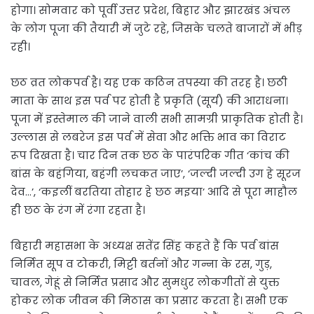
होगा। सोमवार को पूर्वी उत्तर प्रदेश, बिहार और झारखंड अंचल
के लोग पूजा की तैयारी में जुटे रहे, जिसके चलते बाजारों में भीड़
रही।
छठ व्रत लोकपर्व है। यह एक कठिन तपस्या की तरह है। छठी
माता के साथ इस पर्व पर होती है प्रकृति (सूर्य) की आराधना।
पूजा में इस्तेमाल की जाने वाली सभी सामग्री प्राकृतिक होती है।
उल्लास से लबरेज इस पर्व में सेवा और भक्ति भाव का विराट
रूप दिखता है। चार दिन तक छठ के पारंपरिक गीत ‘कांच की
बांस के बहंगिया, बहंगी लचकत जाए’, ‘जल्दी जल्दी उग हे सूरज
देव…’, ‘कइलीं बरतिया तोहार हे छठ मइया’ आदि से पूरा माहौल
ही छठ के रंग में रंगा रहता है।
बिहारी महासभा के अध्यक्ष सतेंद्र सिंह कहते हैं कि पर्व बांस
निर्मित सूप व टोकरी, मिट्टी बर्तनों और गन्ना के रस, गुड़,
चावल, गेहूं से निर्मित प्रसाद और सुमधुर लोकगीतों से युक्त
होकर लोक जीवन की मिठास का प्रसार करता है। सभी एक