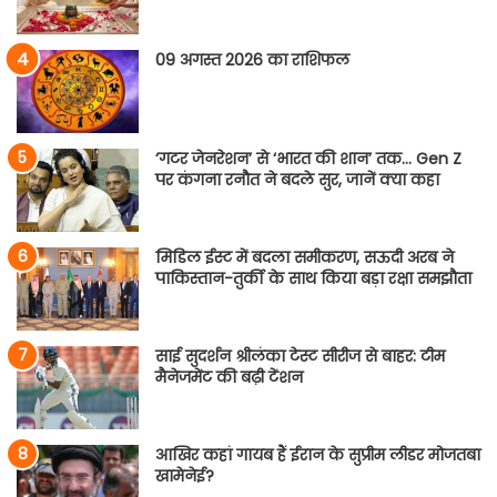
09 अगस्त 2026 का राशिफल
‘गटर जेनरेशन’ से ‘भारत की शान’ तक… Gen Z
पर कंगना रनौत ने बदले सुर, जानें क्या कहा
मिडिल ईस्ट में बदला समीकरण, सऊदी अरब ने
पाकिस्तान-तुर्की के साथ किया बड़ा रक्षा समझौता
साई सुदर्शन श्रीलंका टेस्ट सीरीज से बाहर: टीम
मैनेजमेंट की बढ़ी टेंशन
आखिर कहां गायब हैं ईरान के सुप्रीम लीडर मोजतबा
खामेनेई?