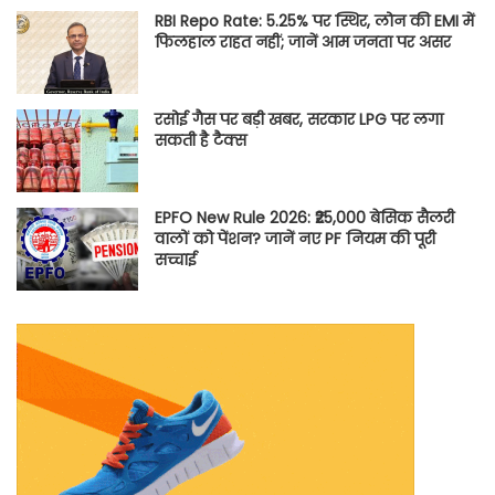
RBI Repo Rate: 5.25% पर स्थिर, लोन की EMI में
फिलहाल राहत नहीं; जानें आम जनता पर असर
रसोई गैस पर बड़ी खबर, सरकार LPG पर लगा
सकती है टैक्स
EPFO New Rule 2026: ₹25,000 बेसिक सैलरी
वालों को पेंशन? जानें नए PF नियम की पूरी
सच्चाई