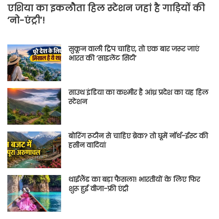
एशिया का इकलौता हिल स्टेशन जहां है गाड़ियों की
‘नो-एंट्री’!
सुकून वाली ट्रिप चाहिए, तो एक बार जरूर जाएं
भारत की ‘साइलेंट सिटी’
साउथ इंडिया का कश्मीर है आंध्र प्रदेश का यह हिल
स्टेशन
बोरिंग रूटीन से चाहिए ब्रेक? तो घूमें नॉर्थ-ईस्ट की
हसीन वादियां
थाईलैंड का बड़ा फैसला! भारतीयों के लिए फिर
शुरू हुई वीजा-फ्री एंट्री